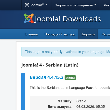
®
Joomla!
Загрузки и расширения
Док
Joomla! Downloads
Главная
Последний выпуск
Загрузки
Расш
This page is not yet fully available in your language. M
Joomla! 4 - Serbian (Latin)
Версия 4.4.15.2
Stable
This is the Serbian, Latin Language Pack for Joomla
Maturity
Stable
Дата выпуска
06.03.2026, 05:25