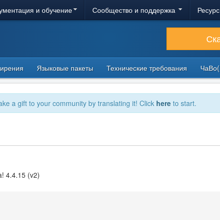
ументация и обучение
Сообщество и поддержка
Ресурс
Ск
ирения
Языковые пакеты
Технические требования
ЧаВо(
ake a gift to your community by translating it! Click
here
to start.
! 4.4.15 (v2)