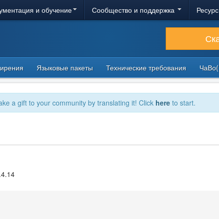
ументация и обучение
Сообщество и поддержка
Ресурс
Ск
ирения
Языковые пакеты
Технические требования
ЧаВо(
ake a gift to your community by translating it! Click
here
to start.
.4.14