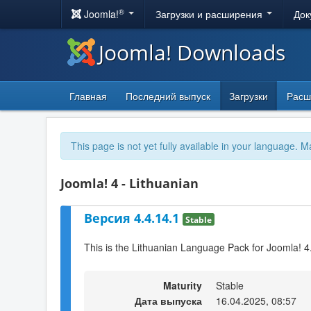
®
Joomla!
Загрузки и расширения
Док
Joomla! Downloads
Главная
Последний выпуск
Загрузки
Расш
This page is not yet fully available in your language. M
Joomla! 4 - Lithuanian
Версия 4.4.14.1
Stable
This is the Lithuanian Language Pack for Joomla! 4
Maturity
Stable
Дата выпуска
16.04.2025, 08:57