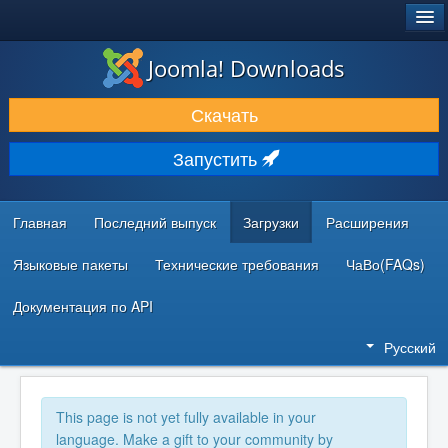
®
JOOMLA!
Joomla! Downloads
ЗАГРУЗКИ И РАСШИРЕНИЯ
Скачать
ДОКУМЕНТАЦИЯ И ОБУЧЕНИЕ
Запустить
СООБЩЕСТВО И ПОДДЕРЖКА
РЕСУРСЫ ДЛЯ РАЗРАБОТЧИКОВ
Главная
Последний выпуск
Загрузки
Расширения
Языковые пакеты
Технические требования
ЧаВо(FAQs)
Документация по API
Русский
This page is not yet fully available in your
language. Make a gift to your community by