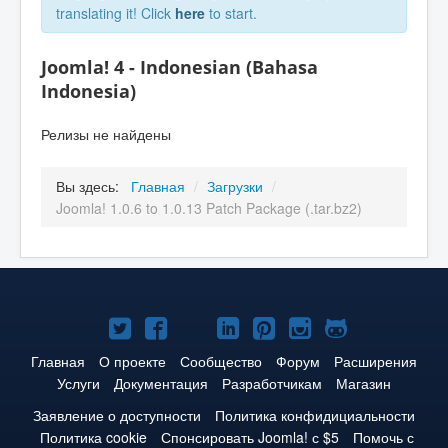
translating it! Click
here
to start.
Joomla! 4 - Indonesian (Bahasa
Indonesia)
Релизы не найдены
Вы здесь:
Главная
/
Загрузки
/
Joomla! 1.0.6 to 1.0.13 Patch Package (.tar.bz2)
Joomla!
Joomla!
Joomla!
Joomla!
Joomla!
Joomla!
Joomla!
в
в
в
в
в
в
на
Главная
О проекте
Сообщество
Форум
Расширения
Услуги
Документация
Разработчикам
Магазин
Твиттере
Facebook
YouTube
LinkedIn
Pinterest
Instagram
GitHub
Заявление о доступности
Политика конфидициальности
Политика cookie
Спонсировать Joomla! с $5
Помочь с