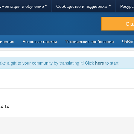
ументация и обучение
Сообщество и поддержка
Ресурс
Ск
ирения
Языковые пакеты
Технические требования
ЧаВо(
ake a gift to your community by translating it! Click
here
to start.
.4.14