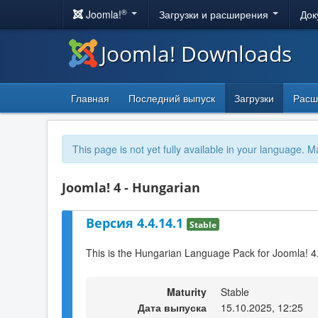
®
Joomla!
Загрузки и расширения
Док
Joomla! Downloads
Главная
Последний выпуск
Загрузки
Расш
This page is not yet fully available in your language. M
Joomla! 4 - Hungarian
Версия 4.4.14.1
Stable
This is the Hungarian Language Pack for Joomla! 4
Maturity
Stable
Дата выпуска
15.10.2025, 12:25