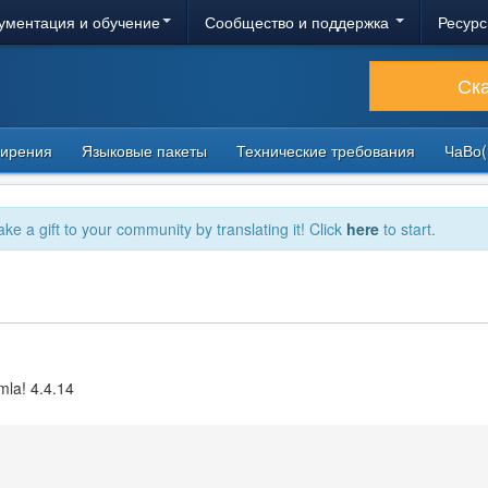
ументация и обучение
Сообщество и поддержка
Ресурс
Ск
ирения
Языковые пакеты
Технические требования
ЧаВо(
ake a gift to your community by translating it! Click
here
to start.
mla! 4.4.14