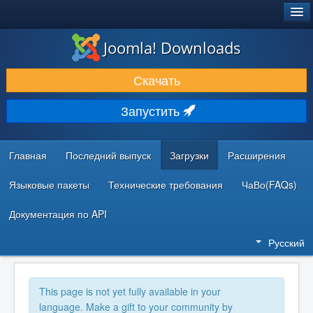
®
JOOMLA!
Joomla! Downloads
ЗАГРУЗКИ И РАСШИРЕНИЯ
Скачать
ДОКУМЕНТАЦИЯ И ОБУЧЕНИЕ
Запустить
СООБЩЕСТВО И ПОДДЕРЖКА
РЕСУРСЫ ДЛЯ РАЗРАБОТЧИКОВ
Главная
Последний выпуск
Загрузки
Расширения
Языковые пакеты
Технические требования
ЧаВо(FAQs)
Документация по API
Русский
This page is not yet fully available in your
language. Make a gift to your community by