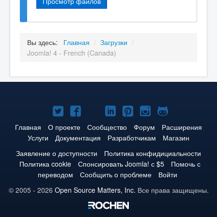
Просмотр файлов
Вы здесь:
Главная
/
Загрузки
/
Joomla! 4 - French (Canada)
Joomla!
Joomla!
Joomla!
Joomla!
Joomla!
Joomla!
Joomla!
в
в
в
в
в
в
на
Главная
О проекте
Сообщество
Форум
Расширения
Услуги
Документация
Разработчикам
Магазин
Твиттере
Facebook
YouTube
LinkedIn
Pinterest
Instagram
GitHub
Заявление о доступности
Политика конфидициальности
Политика cookie
Спонсировать Joomla! с $5
Помочь с
переводом
Сообщить о проблеме
Войти
© 2005 - 2026
Open Source Matters, Inc.
Все права защищены.