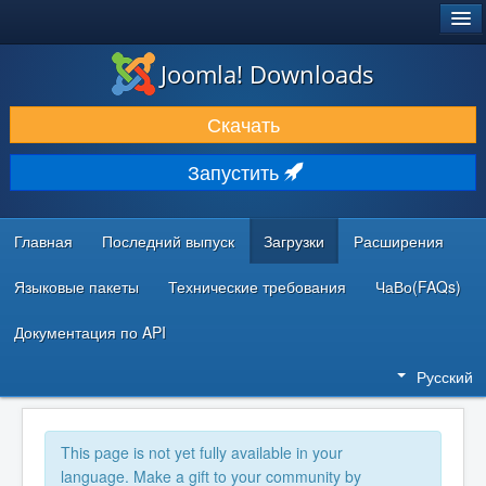
®
JOOMLA!
Joomla! Downloads
ЗАГРУЗКИ И РАСШИРЕНИЯ
Скачать
ДОКУМЕНТАЦИЯ И ОБУЧЕНИЕ
Запустить
СООБЩЕСТВО И ПОДДЕРЖКА
РЕСУРСЫ ДЛЯ РАЗРАБОТЧИКОВ
Главная
Последний выпуск
Загрузки
Расширения
Языковые пакеты
Технические требования
ЧаВо(FAQs)
Документация по API
Русский
This page is not yet fully available in your
language. Make a gift to your community by