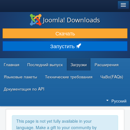
®
JOOMLA!
Joomla! Downloads
ЗАГРУЗКИ И РАСШИРЕНИЯ
Скачать
ДОКУМЕНТАЦИЯ И ОБУЧЕНИЕ
Запустить
СООБЩЕСТВО И ПОДДЕРЖКА
РЕСУРСЫ ДЛЯ РАЗРАБОТЧИКОВ
Главная
Последний выпуск
Загрузки
Расширения
Языковые пакеты
Технические требования
ЧаВо(FAQs)
Документация по API
Русский
This page is not yet fully available in your
language. Make a gift to your community by