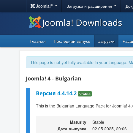
®
Joomla!
Загрузки и расширения
Док
Joomla! Downloads
Главная
Последний выпуск
Загрузки
Расш
This page is not yet fully available in your language. M
Joomla! 4 - Bulgarian
Версия 4.4.14.2
Stable
This is the Bulgarian Language Pack for Joomla! 4.
Maturity
Stable
Дата выпуска
02.05.2025, 20:06