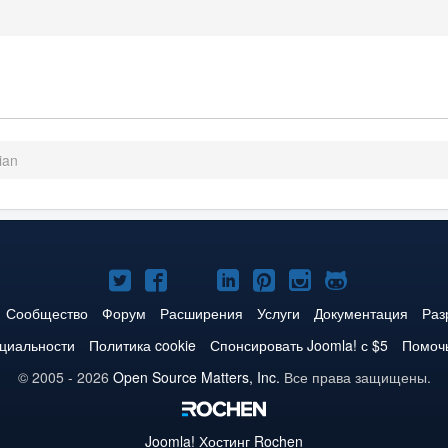
ian
Joomla!
Joomla!
Joomla!
Joomla!
Joomla!
Joomla!
Joomla!
в
в
в
в
в
в
на
Сообщество
Форум
Расширения
Услуги
Документация
Раз
Твиттере
Facebook
YouTube
LinkedIn
Pinterest
Instagram
GitHub
циальности
Политика cookie
Спонсировать Joomla! с $5
Помочь
© 2005 - 2026
Open Source Matters, Inc.
Все права защищены.
Joomla!
Хостинг Rochen