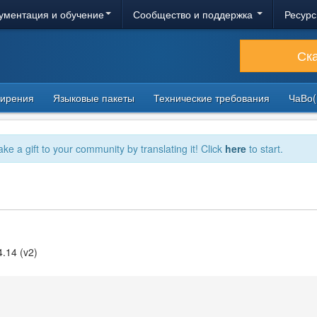
ументация и обучение
Сообщество и поддержка
Ресурс
Ск
ирения
Языковые пакеты
Технические требования
ЧаВо(
ake a gift to your community by translating it! Click
here
to start.
4.14 (v2)