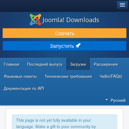
®
JOOMLA!
Joomla! Downloads
ЗАГРУЗКИ И РАСШИРЕНИЯ
Скачать
ДОКУМЕНТАЦИЯ И ОБУЧЕНИЕ
Запустить
СООБЩЕСТВО И ПОДДЕРЖКА
РЕСУРСЫ ДЛЯ РАЗРАБОТЧИКОВ
Главная
Последний выпуск
Загрузки
Расширения
Языковые пакеты
Технические требования
ЧаВо(FAQs)
Документация по API
Русский
This page is not yet fully available in your
language. Make a gift to your community by