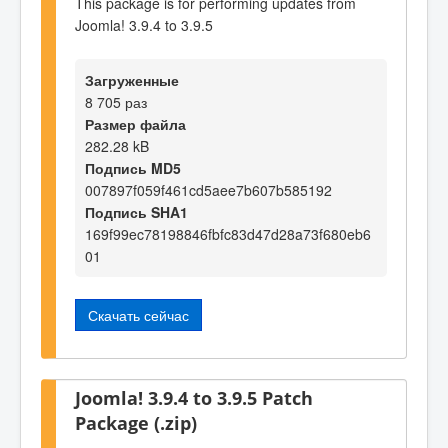
This package is for performing updates from
Joomla! 3.9.4 to 3.9.5
Загруженные
8 705 раз
Размер файла
282.28 kB
Подпись MD5
007897f059f461cd5aee7b607b585192
Подпись SHA1
169f99ec78198846fbfc83d47d28a73f680eb6
01
Скачать сейчас
Joomla! 3.9.4 to 3.9.5 Patch
Package (.zip)