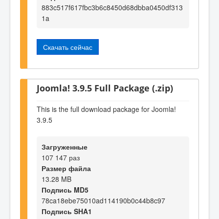
883c517f617fbc3b6c8450d68dbba0450df313
1a
Скачать сейчас
Joomla! 3.9.5 Full Package (.zip)
This is the full download package for Joomla!
3.9.5
Загруженные
107 147 раз
Размер файла
13.28 MB
Подпись MD5
78ca18ebe75010ad114190b0c44b8c97
Подпись SHA1