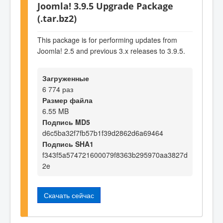
Joomla! 3.9.5 Upgrade Package
(.tar.bz2)
This package is for performing updates from
Joomla! 2.5 and previous 3.x releases to 3.9.5.
Загруженные
6 774 раз
Размер файла
6.55 MB
Подпись MD5
d6c5ba32f7fb57b1f39d2862d6a69464
Подпись SHA1
f343f5a574721600079f8363b295970aa3827d
2e
Скачать сейчас