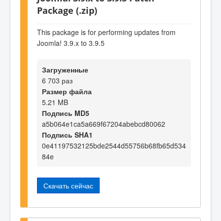
Package (.zip)
This package is for performing updates from
Joomla! 3.9.x to 3.9.5
Загруженные
6 703 раз
Размер файла
5.21 MB
Подпись MD5
a5b064e1ca5a669f67204abebcd80062
Подпись SHA1
0e41197532125bde2544d55756b68fb65d534
84e
Скачать сейчас