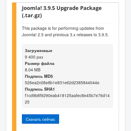
Joomla! 3.9.5 Upgrade Package
(.tar.gz)
This package is for performing updates from
Joomla! 2.5 and previous 3.x releases to 3.9.5.
Загруженные
9 400 раз
Размер файла
8.04 MB
Подпись MD5
526ea2c08e8b1e831e62d2385844044e
Подпись SHA1
f1cd9b8f9290eab418125aafec8e45b7e76d14
25
Скачать сейчас