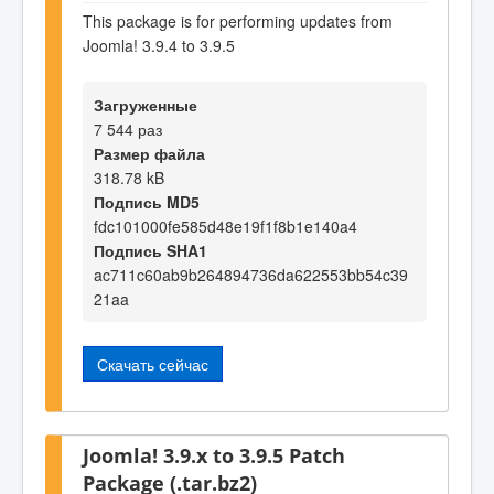
This package is for performing updates from
Joomla! 3.9.4 to 3.9.5
Загруженные
7 544 раз
Размер файла
318.78 kB
Подпись MD5
fdc101000fe585d48e19f1f8b1e140a4
Подпись SHA1
ac711c60ab9b264894736da622553bb54c39
21aa
Скачать сейчас
Joomla! 3.9.x to 3.9.5 Patch
Package (.tar.bz2)