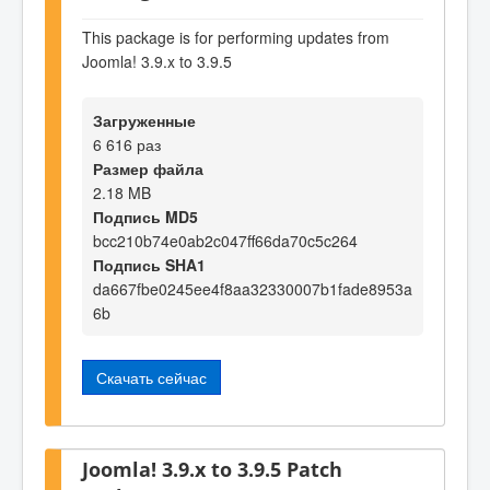
This package is for performing updates from
Joomla! 3.9.x to 3.9.5
Загруженные
6 616 раз
Размер файла
2.18 MB
Подпись MD5
bcc210b74e0ab2c047ff66da70c5c264
Подпись SHA1
da667fbe0245ee4f8aa32330007b1fade8953a
6b
Скачать сейчас
Joomla! 3.9.x to 3.9.5 Patch