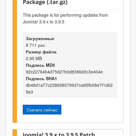
Package (.tar.gz)
This package is for performing updates from
Joomla! 3.9.x to 3.9.5
Загруженные
8 711 раз
Размер файла
2.95 MB
Подпись MD5
92c22764b4d75d27b0d8386d3c3e404e
Подпись SHA1
db48d1a77c238658579937ca95fb08e7f1d62
9a3
Скачать сейчас
Joomla! 3.9.x to 3.9.5 Patch