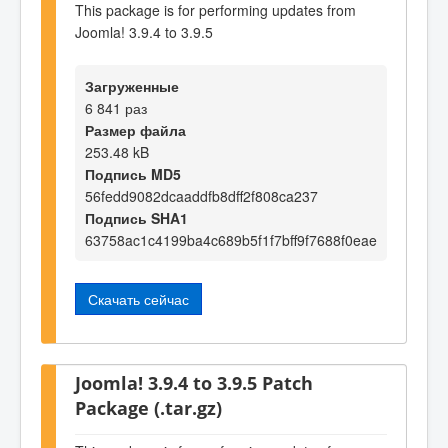
This package is for performing updates from
Joomla! 3.9.4 to 3.9.5
Загруженные
6 841 раз
Размер файла
253.48 kB
Подпись MD5
56fedd9082dcaaddfb8dff2f808ca237
Подпись SHA1
63758ac1c4199ba4c689b5f1f7bff9f7688f0eae
Скачать сейчас
Joomla! 3.9.4 to 3.9.5 Patch
Package (.tar.gz)