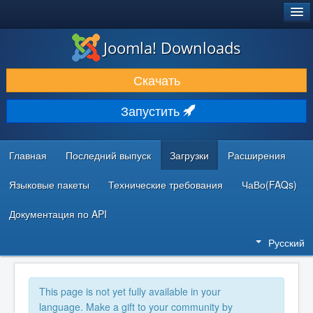
®
JOOMLA!
Joomla! Downloads
ЗАГРУЗКИ И РАСШИРЕНИЯ
Скачать
ДОКУМЕНТАЦИЯ И ОБУЧЕНИЕ
Запустить
СООБЩЕСТВО И ПОДДЕРЖКА
РЕСУРСЫ ДЛЯ РАЗРАБОТЧИКОВ
Главная
Последний выпуск
Загрузки
Расширения
Языковые пакеты
Технические требования
ЧаВо(FAQs)
Документация по API
Русский
This page is not yet fully available in your
language. Make a gift to your community by