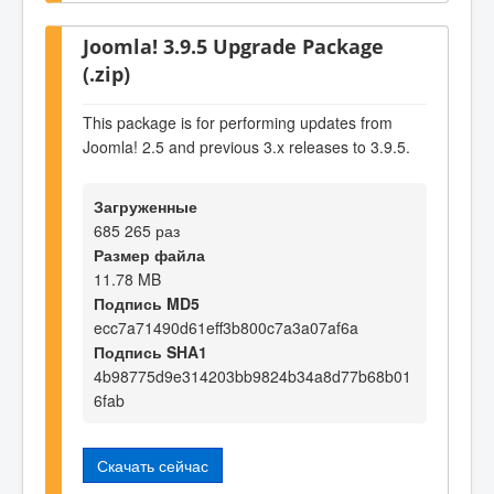
Joomla! 3.9.5 Upgrade Package
(.zip)
This package is for performing updates from
Joomla! 2.5 and previous 3.x releases to 3.9.5.
Загруженные
685 265 раз
Размер файла
11.78 MB
Подпись MD5
ecc7a71490d61eff3b800c7a3a07af6a
Подпись SHA1
4b98775d9e314203bb9824b34a8d77b68b01
6fab
Скачать сейчас