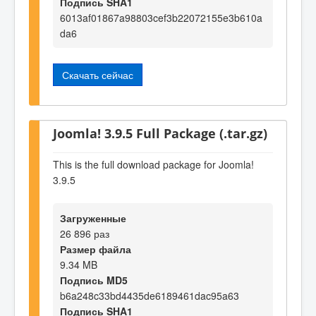
Подпись SHA1
6013af01867a98803cef3b22072155e3b610a
da6
Скачать сейчас
Joomla! 3.9.5 Full Package (.tar.gz)
This is the full download package for Joomla!
3.9.5
Загруженные
26 896 раз
Размер файла
9.34 MB
Подпись MD5
b6a248c33bd4435de6189461dac95a63
Подпись SHA1