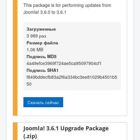
This package is for performing updates from
Joomla! 3.6.0 to 3.6.1
Загруженные
3 989 раз
Размер файла
1.06 MB
Подпись MD5
4a49efce3969f724ae5ca95097904cf1
Подпись SHA1
f849bddecfb83a2f6a334bc3ee81029b4501b5
50
Скачать сейчас
Joomla! 3.6.1 Upgrade Package
(.zip)