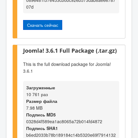
07d
Скачать сейчас
Joomla! 3.6.1 Full Package (.tar.gz)
This is the full download package for Joomla!
3.6.1
Загруженные
10 761 раз
Размер файла
7.98 MB
Подпись MD5
0328d4f589ea1ac8065a72b014fd4872
Подпись SHA1
b6ed2033b78b189184c14b5320e69f7914132