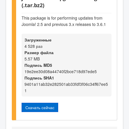
(.tar.bz2)
This package is for performing updates from
Joomla! 2.5 and previous 3.x releases to 3.6.1
Загруженные
4 528 раз
Размер файла
5.57 MB
Подпись MD5
19e2ee30d08a44740f2bce718d97ede5
Подпись SHA1
9401a11ab32e282501ab33fdf3f06c34ff67ee5
1
Скачать сейчас