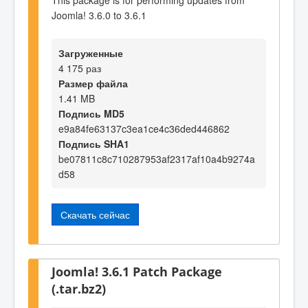
This package is for performing updates from
Joomla! 3.6.0 to 3.6.1
Загруженные
4 175 раз
Размер файла
1.41 MB
Подпись MD5
e9a84fe63137c3ea1ce4c36ded446862
Подпись SHA1
be07811c8c710287953af2317af10a4b9274a
d58
Скачать сейчас
Joomla! 3.6.1 Patch Package
(.tar.bz2)