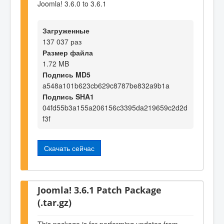
Joomla! 3.6.0 to 3.6.1
Загруженные
137 037 раз
Размер файла
1.72 MB
Подпись MD5
a548a101b623cb629c8787be832a9b1a
Подпись SHA1
04fd55b3a155a206156c3395da219659c2d2d
f3f
Скачать сейчас
Joomla! 3.6.1 Patch Package
(.tar.gz)