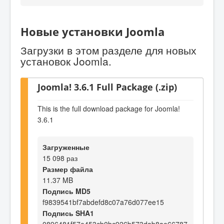
Новые установки Joomla
Загрузки в этом разделе для новых
установок Joomla.
Joomla! 3.6.1 Full Package (.zip)
This is the full download package for Joomla!
3.6.1
Загруженные
15 098 раз
Размер файла
11.37 MB
Подпись MD5
f9839541bf7abdefd8c07a76d077ee15
Подпись SHA1
0896481f57e453cb0bc926b573dab8ae66787