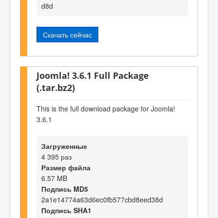
d8d
Скачать сейчас
Joomla! 3.6.1 Full Package
(.tar.bz2)
This is the full download package for Joomla!
3.6.1
Загруженные
4 395 раз
Размер файла
6.57 MB
Подпись MD5
2a1e14774a63d6ec0fb577cbd8eed38d
Подпись SHA1