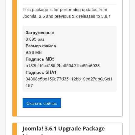
This package is for performing updates from
Joomla! 2.5 and previous 3.x releases to 3.6.1
Загруженные
8 895 раз
Размер файла
9.96 MB
Подпись MD5
b133b1f0cd28fb2ba950421bc69b6038
Подпись SHA1
94308e5bc156d77d35112bb19ed27db6c6cf1
157
Скачать сейчас
Joomla! 3.6.1 Upgrade Package