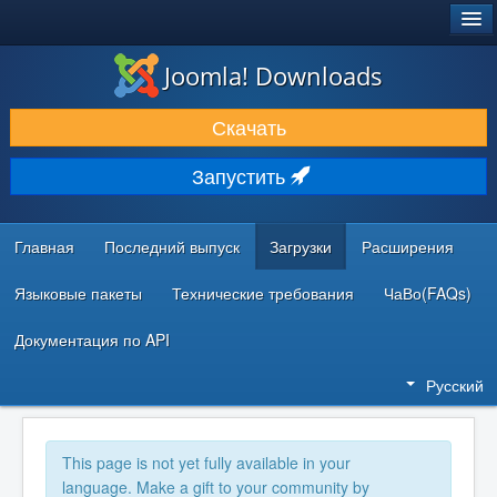
®
JOOMLA!
Joomla! Downloads
ЗАГРУЗКИ И РАСШИРЕНИЯ
Скачать
ДОКУМЕНТАЦИЯ И ОБУЧЕНИЕ
Запустить
СООБЩЕСТВО И ПОДДЕРЖКА
РЕСУРСЫ ДЛЯ РАЗРАБОТЧИКОВ
Главная
Последний выпуск
Загрузки
Расширения
Языковые пакеты
Технические требования
ЧаВо(FAQs)
Документация по API
Русский
This page is not yet fully available in your
language. Make a gift to your community by