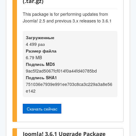
(.tar.gz)
This package is for performing updates from
Joomla! 2.5 and previous 3.x releases to 3.6.1
Загруженные
4 499 раз
Размер файла
6.79 MB
Подпись MD5
9ac5f2ad5067fcf014f0a44fd40785bd
Подпись SHA1
751036e7939e991ee703c8ca3c229a3a8e56
e142
Скачать сейчас
Joomla! 3.6.1 Upgrade Package