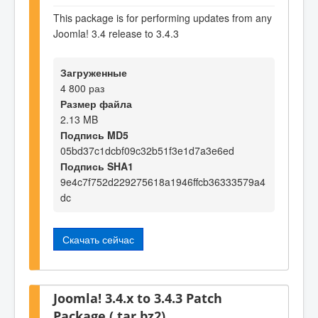
This package is for performing updates from any
Joomla! 3.4 release to 3.4.3
Загруженные
4 800 раз
Размер файла
2.13 MB
Подпись MD5
05bd37c1dcbf09c32b51f3e1d7a3e6ed
Подпись SHA1
9e4c7f752d229275618a1946ffcb36333579a4
dc
Скачать сейчас
Joomla! 3.4.x to 3.4.3 Patch
Package (.tar.bz2)