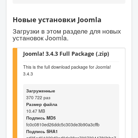
Новые установки Joomla
Загрузки в этом разделе для новых
установок Joomla.
Joomla! 3.4.3 Full Package (.zip)
This is the full download package for Joomla!
3.4.3
Загруженные
370 722 раз
Размер файла
10.47 MB
Подпись MD5
fc0c0810ed26ddc5c303de3b90a3cffb
Подпись SHA1
cd35ed61029d2ed0dc38cc70073944786bba7