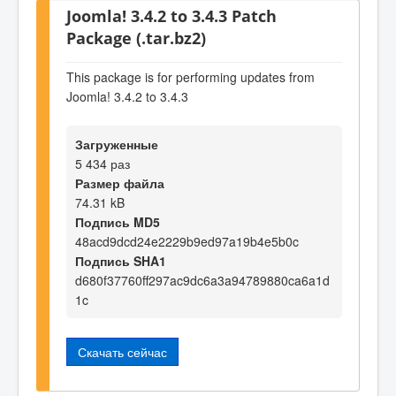
Joomla! 3.4.2 to 3.4.3 Patch
Package (.tar.bz2)
This package is for performing updates from
Joomla! 3.4.2 to 3.4.3
Загруженные
5 434 раз
Размер файла
74.31 kB
Подпись MD5
48acd9dcd24e2229b9ed97a19b4e5b0c
Подпись SHA1
d680f37760ff297ac9dc6a3a94789880ca6a1d
1c
Скачать сейчас