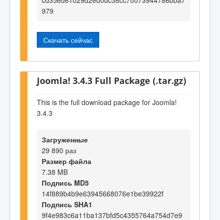
979
Скачать сейчас
Joomla! 3.4.3 Full Package (.tar.gz)
This is the full download package for Joomla!
3.4.3
Загруженные
29 890 раз
Размер файла
7.38 MB
Подпись MD5
14f889b4b9e63945668076e1be39922f
Подпись SHA1
9f4e983c6a11ba137bfd5c4355764a754d7e9