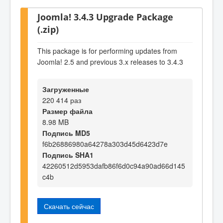
Joomla! 3.4.3 Upgrade Package
(.zip)
This package is for performing updates from
Joomla! 2.5 and previous 3.x releases to 3.4.3
Загруженные
220 414 раз
Размер файла
8.98 MB
Подпись MD5
f6b26886980a64278a303d45d6423d7e
Подпись SHA1
42260512d5953dafb86f6d0c94a90ad66d145
c4b
Скачать сейчас