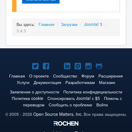
Вы здесь:
Главная
/
Загрузки
/
Joomla! 3
/
3.4.3
Joomla!
Joomla!
Joomla!
Joomla!
Joomla!
Joomla!
Joomla!
в
в
в
в
в
в
на
Главная
О проекте
Сообщество
Форум
Расширения
Услуги
Документация
Разработчикам
Магазин
Твиттере
Facebook
YouTube
LinkedIn
Pinterest
Instagram
GitHub
Заявление о доступности
Политика конфидициальности
Политика cookie
Спонсировать Joomla! с $5
Помочь с
переводом
Сообщить о проблеме
Войти
© 2005 - 2026
Open Source Matters, Inc.
Все права защищены.