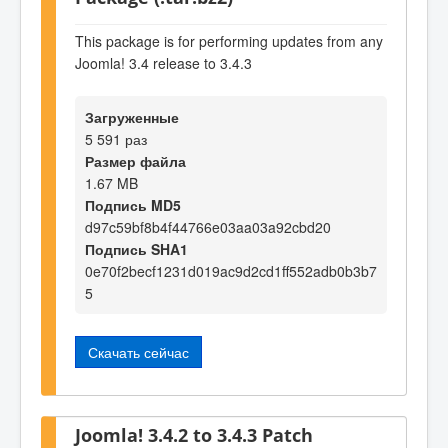
This package is for performing updates from any
Joomla! 3.4 release to 3.4.3
Загруженные
5 591 раз
Размер файла
1.67 MB
Подпись MD5
d97c59bf8b4f44766e03aa03a92cbd20
Подпись SHA1
0e70f2becf1231d019ac9d2cd1ff552adb0b3b7
5
Скачать сейчас
Joomla! 3.4.2 to 3.4.3 Patch