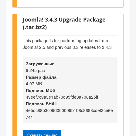
Joomla! 3.4.3 Upgrade Package
(.tar.bz2)
This package is for performing updates from
Joomla! 2.5 and previous 3.x releases to 3.4.3
Загруженные
6 245 раз
Размер файла
4.97 MB
Подпись MD5
49eef7c9a3e1ab70d95fde3a708a25ff
Подпись SHA1
4e5dc88b3c09d000009b1b8c8688cdef3ce6e
741
Скачать сейчас