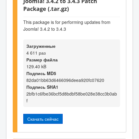
Joomla! 3.4.2 to 3.4.3 Patch
Package (.tar.gz)
This package is for performing updates from
Joomla! 3.4.2 to 3.4.3
Загруженные
4 611 раз
Размер файла
129.40 kB
Подпись MD5
82da01bb63d6466096deea920fc07620
Подпись SHA1
2bfb1c6fbe36bcf5d8bdbf58be028e38cc3b0ab
f
Скачать сейчас