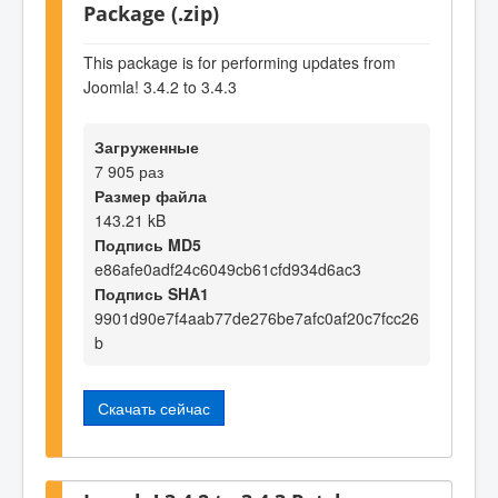
Package (.zip)
This package is for performing updates from
Joomla! 3.4.2 to 3.4.3
Загруженные
7 905 раз
Размер файла
143.21 kB
Подпись MD5
e86afe0adf24c6049cb61cfd934d6ac3
Подпись SHA1
9901d90e7f4aab77de276be7afc0af20c7fcc26
b
Скачать сейчас