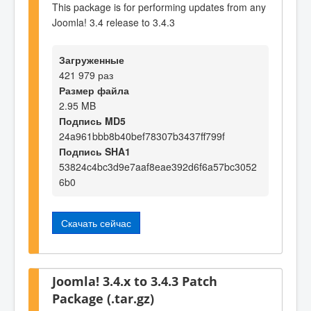
This package is for performing updates from any
Joomla! 3.4 release to 3.4.3
Загруженные
421 979 раз
Размер файла
2.95 MB
Подпись MD5
24a961bbb8b40bef78307b3437ff799f
Подпись SHA1
53824c4bc3d9e7aaf8eae392d6f6a57bc3052
6b0
Скачать сейчас
Joomla! 3.4.x to 3.4.3 Patch
Package (.tar.gz)