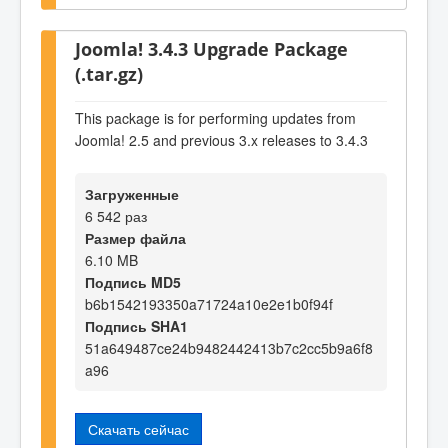
Joomla! 3.4.3 Upgrade Package
(.tar.gz)
This package is for performing updates from
Joomla! 2.5 and previous 3.x releases to 3.4.3
Загруженные
6 542 раз
Размер файла
6.10 MB
Подпись MD5
b6b1542193350a71724a10e2e1b0f94f
Подпись SHA1
51a649487ce24b9482442413b7c2cc5b9a6f8
a96
Скачать сейчас