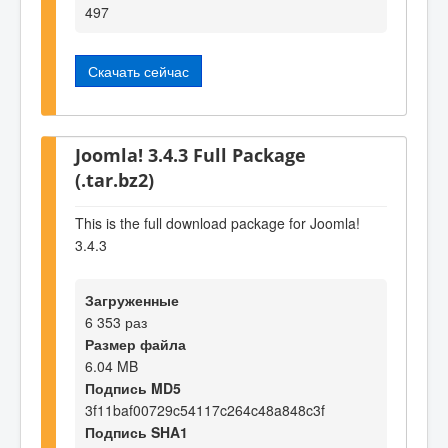
497
Скачать сейчас
Joomla! 3.4.3 Full Package
(.tar.bz2)
This is the full download package for Joomla!
3.4.3
Загруженные
6 353 раз
Размер файла
6.04 MB
Подпись MD5
3f11baf00729c54117c264c48a848c3f
Подпись SHA1