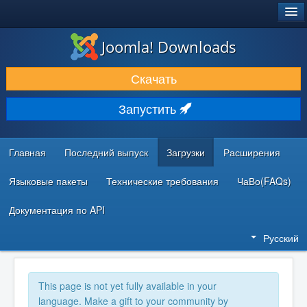
®
JOOMLA!
Joomla! Downloads
ЗАГРУЗКИ И РАСШИРЕНИЯ
Скачать
ДОКУМЕНТАЦИЯ И ОБУЧЕНИЕ
Запустить
СООБЩЕСТВО И ПОДДЕРЖКА
РЕСУРСЫ ДЛЯ РАЗРАБОТЧИКОВ
Главная
Последний выпуск
Загрузки
Расширения
Языковые пакеты
Технические требования
ЧаВо(FAQs)
Документация по API
Русский
This page is not yet fully available in your
language. Make a gift to your community by