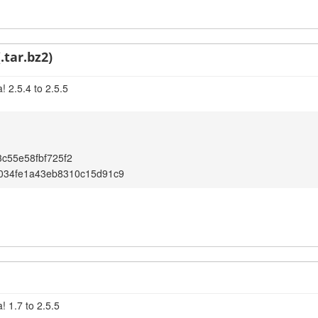
.tar.bz2)
 2.5.4 to 2.5.5
c55e58fbf725f2
034fe1a43eb8310c15d91c9
! 1.7 to 2.5.5