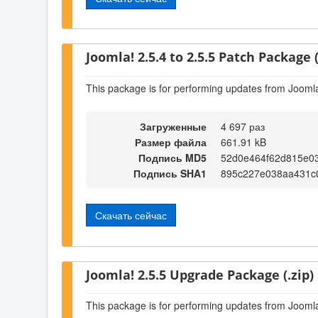
Joomla! 2.5.4 to 2.5.5 Patch Package (
This package is for performing updates from Joomla!
Загруженные
4 697 раз
Размер файла
661.91 kB
Подпись MD5
52d0e464f62d815e03
Подпись SHA1
895c227e038aa431c
Скачать сейчас
Joomla! 2.5.5 Upgrade Package (.zip)
This package is for performing updates from Joomla