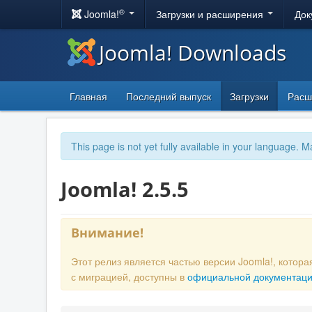
®
Joomla!
Загрузки и расширения
Док
Joomla! Downloads
Главная
Последний выпуск
Загрузки
Расш
This page is not yet fully available in your language. M
Joomla! 2.5.5
Внимание!
Этот релиз является частью версии Joomla!, кото
с миграцией, доступны в
официальной документац