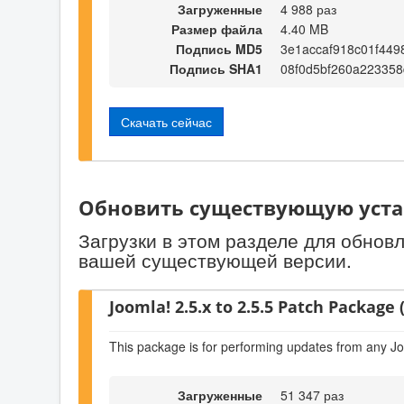
Загруженные
4 988 раз
Размер файла
4.40 MB
Подпись MD5
3e1accaf918c01f449
Подпись SHA1
08f0d5bf260a22335
Скачать сейчас
Обновить существующую уста
Загрузки в этом разделе для обнов
вашей существующей версии.
Joomla! 2.5.x to 2.5.5 Patch Package (
This package is for performing updates from any Jo
Загруженные
51 347 раз