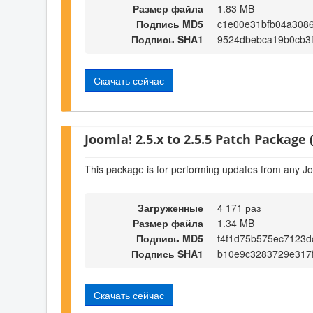
Размер файла
1.83 MB
Подпись MD5
c1e00e31bfb04a308
Подпись SHA1
9524dbebca19b0cb3f
Скачать сейчас
Joomla! 2.5.x to 2.5.5 Patch Package (
This package is for performing updates from any Jo
Загруженные
4 171 раз
Размер файла
1.34 MB
Подпись MD5
f4f1d75b575ec7123d
Подпись SHA1
b10e9c3283729e317
Скачать сейчас