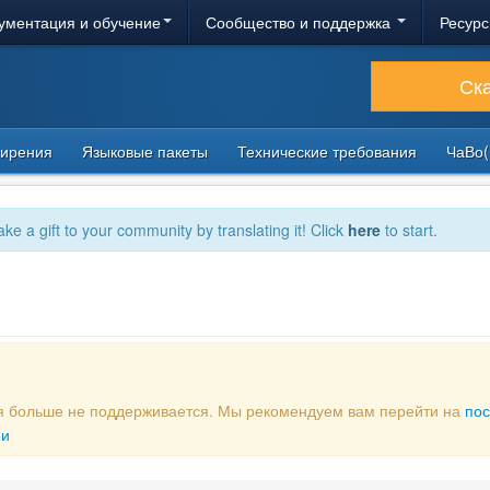
ументация и обучение
Сообщество и поддержка
Ресурс
Ск
ирения
Языковые пакеты
Технические требования
ЧаВо(
ake a gift to your community by translating it! Click
here
to start.
рая больше не поддерживается. Мы рекомендуем вам перейти на
по
ии