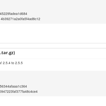
45229fadea1d684
14b39271a2a0fa5f4ad8c12
.tar.gz)
 2.5.4 to 2.5.5
56344afaaa1c364
0947223faf377fa48c4ce4