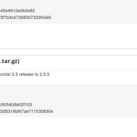
645e9912e0b3e82
3f7b3c473683d7333fc0e6
.tar.gz)
omla! 2.5 release to 2.5.5
c50540da02f103
f2d5316bf67ae711035830e