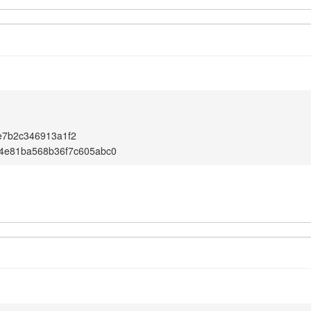
e7b2c346913a1f2
f4e81ba568b36f7c605abc0