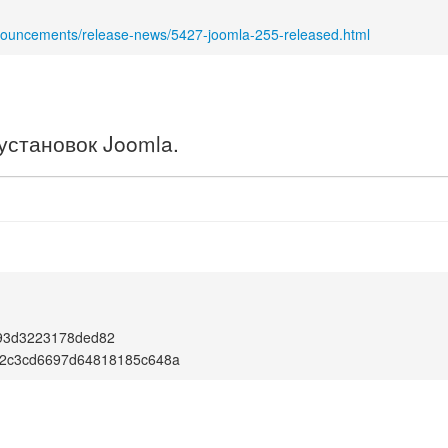
nnouncements/release-news/5427-joomla-255-released.html
установок Joomla.
93d3223178ded82
2c3cd6697d64818185c648a