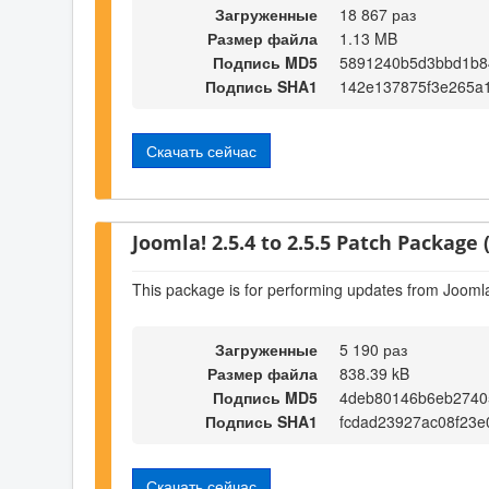
Загруженные
18 867 раз
Размер файла
1.13 MB
Подпись MD5
5891240b5d3bbd1b8
Подпись SHA1
142e137875f3e265a
Скачать сейчас
Joomla! 2.5.4 to 2.5.5 Patch Package (
This package is for performing updates from Joomla!
Загруженные
5 190 раз
Размер файла
838.39 kB
Подпись MD5
4deb80146b6eb2740
Подпись SHA1
fcdad23927ac08f23e
Скачать сейчас