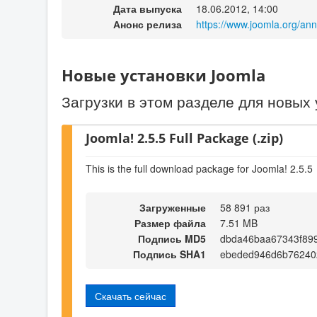
Дата выпуска
18.06.2012, 14:00
Анонс релиза
https://www.joomla.org/a
Новые установки Joomla
Загрузки в этом разделе для новых 
Joomla! 2.5.5 Full Package (.zip)
This is the full download package for Joomla! 2.5.5
Загруженные
58 891 раз
Размер файла
7.51 MB
Подпись MD5
dbda46baa67343f89
Подпись SHA1
ebeded946d6b76240
Скачать сейчас