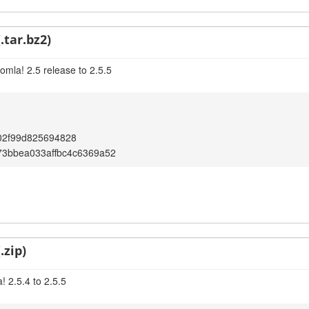
.tar.bz2)
omla! 2.5 release to 2.5.5
02f99d825694828
73bbea033affbc4c6369a52
.zip)
 2.5.4 to 2.5.5