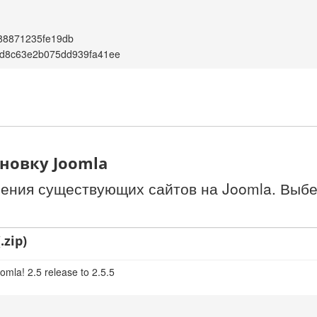
88871235fe19db
8d8c63e2b075dd939fa41ee
новку Joomla
ления существующих сайтов на Joomla. Выбе
.zip)
omla! 2.5 release to 2.5.5