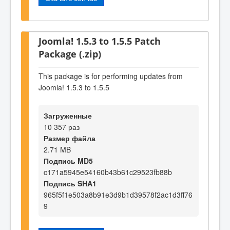
Joomla! 1.5.3 to 1.5.5 Patch
Package (.zip)
This package is for performing updates from
Joomla! 1.5.3 to 1.5.5
Загруженные
10 357 раз
Размер файла
2.71 MB
Подпись MD5
c171a5945e54160b43b61c29523fb88b
Подпись SHA1
965f5f1e503a8b91e3d9b1d39578f2ac1d3ff76
9