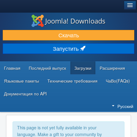
®
JOOMLA!
Joomla! Downloads
ЗАГРУЗКИ И РАСШИРЕНИЯ
Скачать
ДОКУМЕНТАЦИЯ И ОБУЧЕНИЕ
Запустить
СООБЩЕСТВО И ПОДДЕРЖКА
РЕСУРСЫ ДЛЯ РАЗРАБОТЧИКОВ
Главная
Последний выпуск
Загрузки
Расширения
Языковые пакеты
Технические требования
ЧаВо(FAQs)
Документация по API
Русский
This page is not yet fully available in your
language. Make a gift to your community by