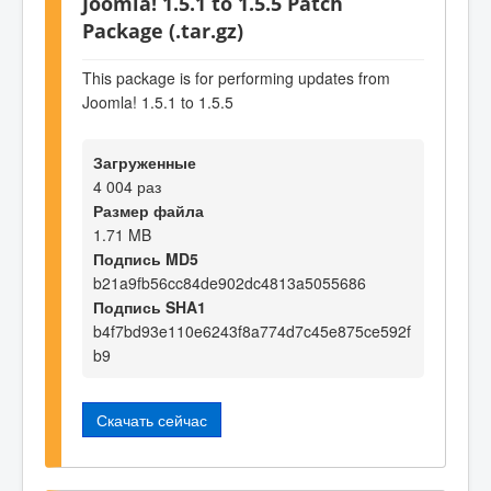
Joomla! 1.5.1 to 1.5.5 Patch
Package (.tar.gz)
This package is for performing updates from
Joomla! 1.5.1 to 1.5.5
Загруженные
4 004 раз
Размер файла
1.71 MB
Подпись MD5
b21a9fb56cc84de902dc4813a5055686
Подпись SHA1
b4f7bd93e110e6243f8a774d7c45e875ce592f
b9
Скачать сейчас