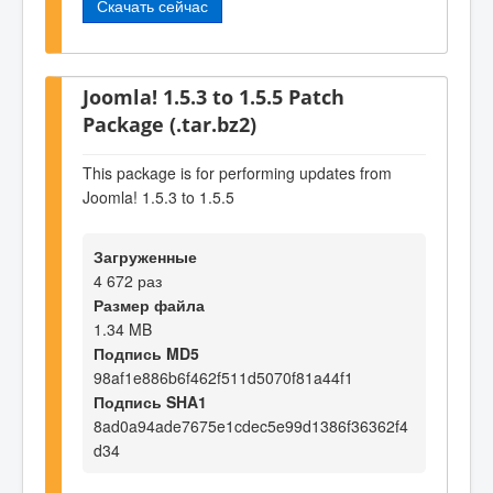
Скачать сейчас
Joomla! 1.5.3 to 1.5.5 Patch
Package (.tar.bz2)
This package is for performing updates from
Joomla! 1.5.3 to 1.5.5
Загруженные
4 672 раз
Размер файла
1.34 MB
Подпись MD5
98af1e886b6f462f511d5070f81a44f1
Подпись SHA1
8ad0a94ade7675e1cdec5e99d1386f36362f4
d34