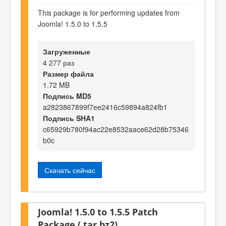
This package is for performing updates from
Joomla! 1.5.0 to 1.5.5
Загруженные
4 277 раз
Размер файла
1.72 MB
Подпись MD5
a2823867899f7ee2416c59894a824fb1
Подпись SHA1
c65929b780f94ac22e8532aace62d28b75346
b0c
Скачать сейчас
Joomla! 1.5.0 to 1.5.5 Patch
Package (.tar.bz2)