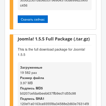
c456
Скачать сейчас
Joomla! 1.5.5 Full Package (.tar.gz)
This is the full download package for Joomla!
1.5.5
Загруженные
19 582 раз
Размер файла
3.97 MB
Подпись MD5
b0207cefda4beeb637ffb9ecf1d55c98
Подпись SHA1
120ef1a0163ca9355f8a34588e2d60e76314f9