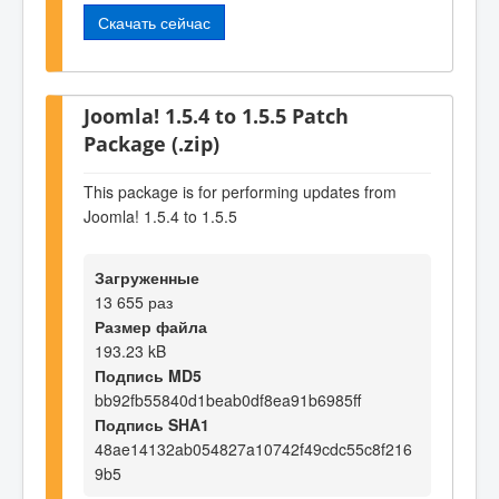
Скачать сейчас
Joomla! 1.5.4 to 1.5.5 Patch
Package (.zip)
This package is for performing updates from
Joomla! 1.5.4 to 1.5.5
Загруженные
13 655 раз
Размер файла
193.23 kB
Подпись MD5
bb92fb55840d1beab0df8ea91b6985ff
Подпись SHA1
48ae14132ab054827a10742f49cdc55c8f216
9b5