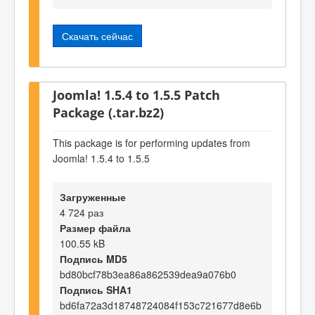
Скачать сейчас
Joomla! 1.5.4 to 1.5.5 Patch
Package (.tar.bz2)
This package is for performing updates from
Joomla! 1.5.4 to 1.5.5
Загруженные
4 724 раз
Размер файла
100.55 kB
Подпись MD5
bd80bcf78b3ea86a862539dea9a076b0
Подпись SHA1
bd6fa72a3d18748724084f153c721677d8e6b