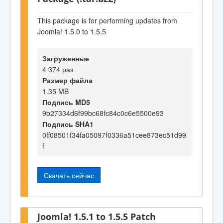
This package is for performing updates from
Joomla! 1.5.0 to 1.5.5
Загруженные
4 374 раз
Размер файла
1.35 MB
Подпись MD5
9b27334d6f99bc68fc84c0c6e5500e93
Подпись SHA1
0ff08501f34fa05097f0336a51cee873ec51d99
f
Скачать сейчас
Joomla! 1.5.1 to 1.5.5 Patch