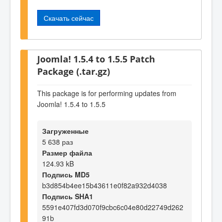
Скачать сейчас
Joomla! 1.5.4 to 1.5.5 Patch
Package (.tar.gz)
This package is for performing updates from
Joomla! 1.5.4 to 1.5.5
Загруженные
5 638 раз
Размер файла
124.93 kB
Подпись MD5
b3d854b4ee15b43611e0f82a932d4038
Подпись SHA1
5591e407fd3d070f9cbc6c04e80d22749d262
91b