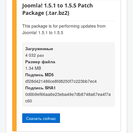
Joomla! 1.5.1 to 1.5.5 Patch
Package (.tar.bz2)
This package is for performing updates from
Joomla! 1.5.1 to 1.5.5
Загруженные
4 032 раз
Размер файла
1.34 MB
Подпись MD5
df28d421486ce8fd8250f7c223bb7ec4
Подпись SHA1
0d6b9ef66aa6e23eba49e7db8748a67ea4f7a
c60
Скачать сейчас