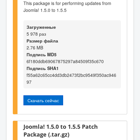
This package is for performing updates from
Joomla! 1.5.0 to 1.5.5
Загруженные
5 978 раз
Размер файла
2.76 MB
Подпись MD5
6f180ddb69067875297a84509f35c670
Подпись SHA1
f55a62c65cc4dd3db2473f2bc9549f350ac946
97
Скачать сейчас
Joomla! 1.5.0 to 1.5.5 Patch
Package (.tar.gz)