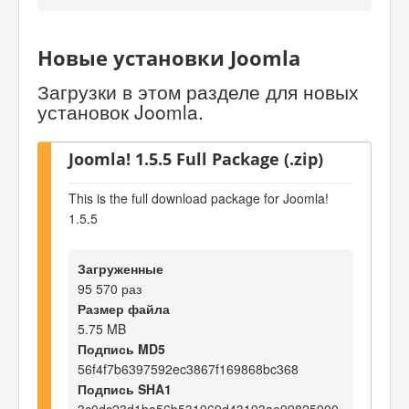
Новые установки Joomla
Загрузки в этом разделе для новых
установок Joomla.
Joomla! 1.5.5 Full Package (.zip)
This is the full download package for Joomla!
1.5.5
Загруженные
95 570 раз
Размер файла
5.75 MB
Подпись MD5
56f4f7b6397592ec3867f169868bc368
Подпись SHA1
3c0dc23d1ba56b531969d43193ae99825900