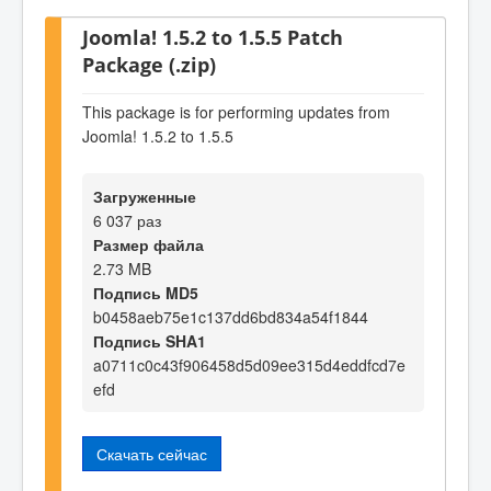
Joomla! 1.5.2 to 1.5.5 Patch
Package (.zip)
This package is for performing updates from
Joomla! 1.5.2 to 1.5.5
Загруженные
6 037 раз
Размер файла
2.73 MB
Подпись MD5
b0458aeb75e1c137dd6bd834a54f1844
Подпись SHA1
a0711c0c43f906458d5d09ee315d4eddfcd7e
efd
Скачать сейчас