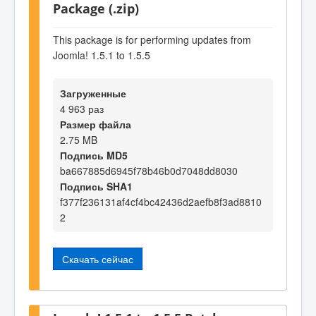
Package (.zip)
This package is for performing updates from
Joomla! 1.5.1 to 1.5.5
Загруженные
4 963 раз
Размер файла
2.75 MB
Подпись MD5
ba667885d6945f78b46b0d7048dd8030
Подпись SHA1
f377f236131af4cf4bc42436d2aefb8f3ad8810
2
Скачать сейчас