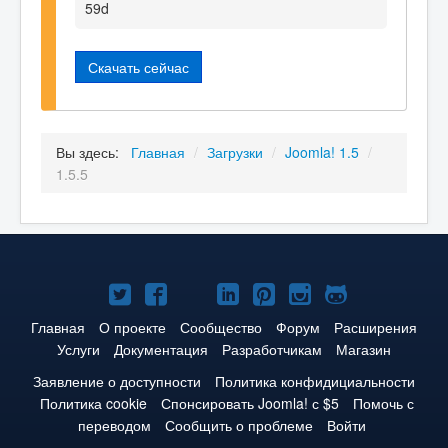
59d
Скачать сейчас
Вы здесь:
Главная
/
Загрузки
/
Joomla! 1.5
/
1.5.5
Joomla!
Joomla!
Joomla!
Joomla!
Joomla!
Joomla!
Joomla!
в
в
в
в
в
в
на
Главная
О проекте
Сообщество
Форум
Расширения
Услуги
Документация
Разработчикам
Магазин
Твиттере
Facebook
YouTube
LinkedIn
Pinterest
Instagram
GitHub
Заявление о доступности
Политика конфидициальности
Политика cookie
Спонсировать Joomla! с $5
Помочь с
переводом
Сообщить о проблеме
Войти