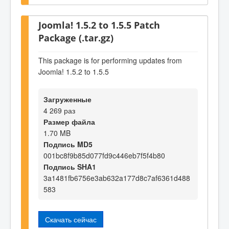
Joomla! 1.5.2 to 1.5.5 Patch
Package (.tar.gz)
This package is for performing updates from
Joomla! 1.5.2 to 1.5.5
Загруженные
4 269 раз
Размер файла
1.70 MB
Подпись MD5
001bc8f9b85d077fd9c446eb7f5f4b80
Подпись SHA1
3a1481fb6756e3ab632a177d8c7af6361d488
583
Скачать сейчас