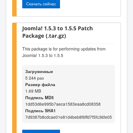
Скачать сейчас
Joomla! 1.5.3 to 1.5.5 Patch
Package (.tar.gz)
This package is for performing updates from
Joomla! 1.5.3 to 1.5.5
Загруженные
5 244 раз
Размер файла
1.69 MB
Подпись MD5
1dd53d6e995b7aeca1583eaa8cd08358
Подпись SHA1
7d9387b8cdcae01e81d4beb8f6ffd7f5fc36fe05