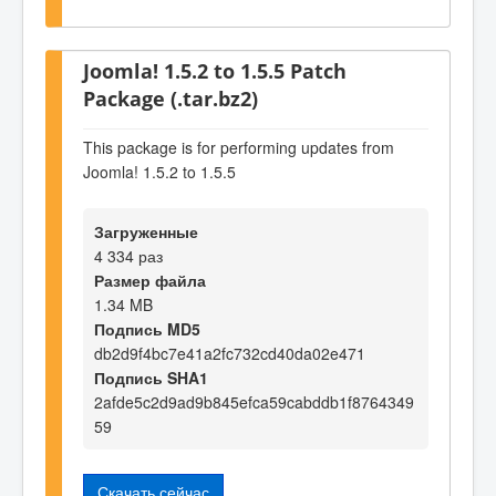
Joomla! 1.5.2 to 1.5.5 Patch
Package (.tar.bz2)
This package is for performing updates from
Joomla! 1.5.2 to 1.5.5
Загруженные
4 334 раз
Размер файла
1.34 MB
Подпись MD5
db2d9f4bc7e41a2fc732cd40da02e471
Подпись SHA1
2afde5c2d9ad9b845efca59cabddb1f8764349
59
Скачать сейчас