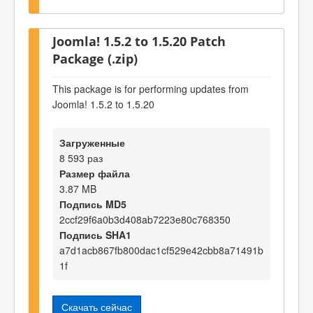
Joomla! 1.5.2 to 1.5.20 Patch
Package (.zip)
This package is for performing updates from
Joomla! 1.5.2 to 1.5.20
Загруженные
8 593 раз
Размер файла
3.87 MB
Подпись MD5
2ccf29f6a0b3d408ab7223e80c768350
Подпись SHA1
a7d1acb867fb800dac1cf529e42cbb8a71491b
1f
Скачать сейчас