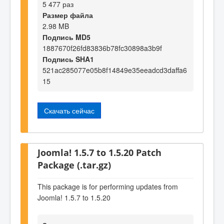
5 477 раз
Размер файла
2.98 MB
Подпись MD5
1887670f26fd83836b78fc30898a3b9f
Подпись SHA1
521ac285077e05b8f14849e35eeadcd3daffa6
15
Скачать сейчас
Joomla! 1.5.7 to 1.5.20 Patch
Package (.tar.gz)
This package is for performing updates from
Joomla! 1.5.7 to 1.5.20