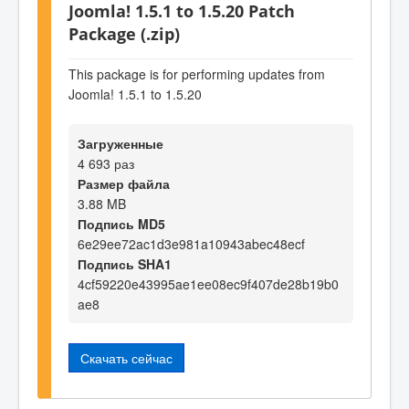
Joomla! 1.5.1 to 1.5.20 Patch
Package (.zip)
This package is for performing updates from
Joomla! 1.5.1 to 1.5.20
Загруженные
4 693 раз
Размер файла
3.88 MB
Подпись MD5
6e29ee72ac1d3e981a10943abec48ecf
Подпись SHA1
4cf59220e43995ae1ee08ec9f407de28b19b0
ae8
Скачать сейчас