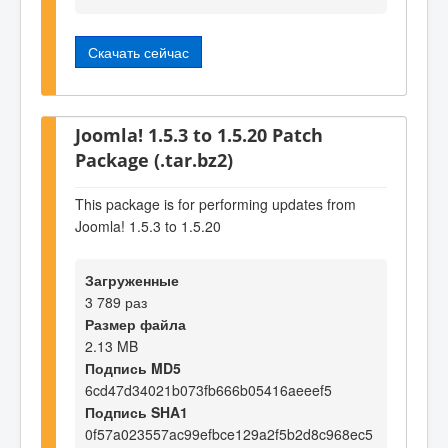
Скачать сейчас
Joomla! 1.5.3 to 1.5.20 Patch
Package (.tar.bz2)
This package is for performing updates from
Joomla! 1.5.3 to 1.5.20
Загруженные
3 789 раз
Размер файла
2.13 MB
Подпись MD5
6cd47d34021b073fb666b05416aeeef5
Подпись SHA1
0f57a023557ac99efbce129a2f5b2d8c968ec5