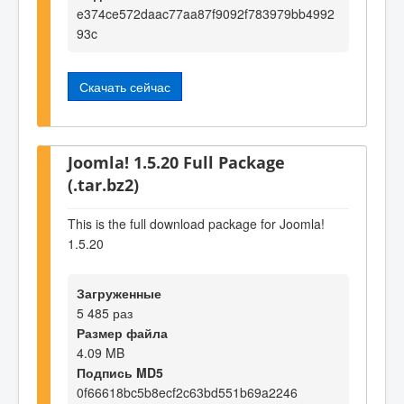
e374ce572daac77aa87f9092f783979bb4992
93c
Скачать сейчас
Joomla! 1.5.20 Full Package
(.tar.bz2)
This is the full download package for Joomla!
1.5.20
Загруженные
5 485 раз
Размер файла
4.09 MB
Подпись MD5
0f66618bc5b8ecf2c63bd551b69a2246