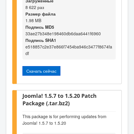
Загруженные
8 622 раз
Размер файла
1.98 MB
Подпись MD5
33ae27b348e198460db6daa6441f6960
Подпись SHA1
e518857c2e37e866f7454ba946c3477f8674fa
df
Скачать сейчас
Joomla! 1.5.7 to 1.5.20 Patch
Package (.tar.bz2)
This package is for performing updates from
Joomla! 1.5.7 to 1.5.20