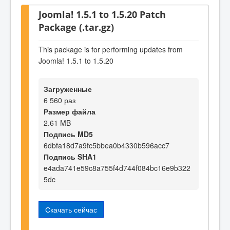
Joomla! 1.5.1 to 1.5.20 Patch
Package (.tar.gz)
This package is for performing updates from
Joomla! 1.5.1 to 1.5.20
Загруженные
6 560 раз
Размер файла
2.61 MB
Подпись MD5
6dbfa18d7a9fc5bbea0b4330b596acc7
Подпись SHA1
e4ada741e59c8a755f4d744f084bc16e9b322
5dc
Скачать сейчас