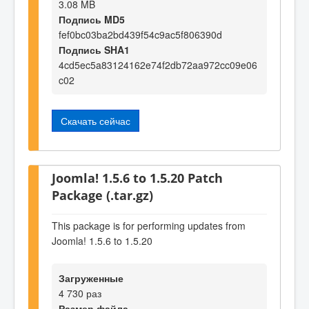
3.08 MB
Подпись MD5
fef0bc03ba2bd439f54c9ac5f806390d
Подпись SHA1
4cd5ec5a83124162e74f2db72aa972cc09e06
c02
Скачать сейчас
Joomla! 1.5.6 to 1.5.20 Patch
Package (.tar.gz)
This package is for performing updates from
Joomla! 1.5.6 to 1.5.20
Загруженные
4 730 раз
Размер файла