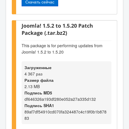
Скачать сейчас
Joomla! 1.5.2 to 1.5.20 Patch
Package (.tar.bz2)
This package is for performing updates from
Joomla! 1.5.2 to 1.5.20
Загруженные
4 367 раз
Размер файла
2.13 MB
Подпись MD5
df646326a193df280e052a27a335d132
Подпись SHA1
89af7df54910cd070fa324487c4c19f0b1b878
83