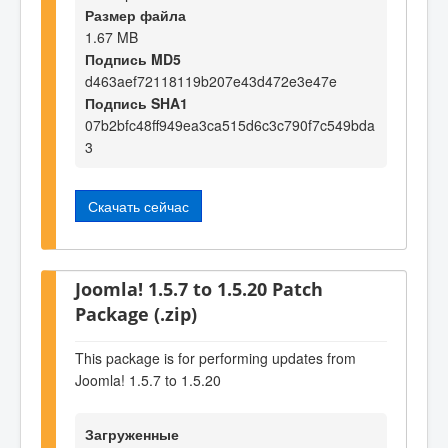
Размер файла
1.67 MB
Подпись MD5
d463aef72118119b207e43d472e3e47e
Подпись SHA1
07b2bfc48ff949ea3ca515d6c3c790f7c549bda
3
Скачать сейчас
Joomla! 1.5.7 to 1.5.20 Patch
Package (.zip)
This package is for performing updates from
Joomla! 1.5.7 to 1.5.20
Загруженные