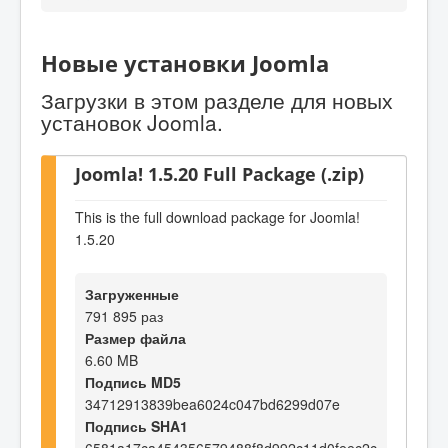
Новые установки Joomla
Загрузки в этом разделе для новых
установок Joomla.
Joomla! 1.5.20 Full Package (.zip)
This is the full download package for Joomla!
1.5.20
Загруженные
791 895 раз
Размер файла
6.60 MB
Подпись MD5
34712913839bea6024c047bd6299d07e
Подпись SHA1
6581a17ca454356579488f8d992c11d0feec2c