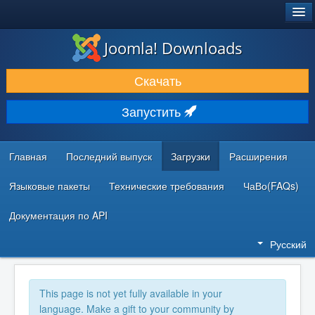
®
JOOMLA!
Joomla! Downloads
ЗАГРУЗКИ И РАСШИРЕНИЯ
Скачать
ДОКУМЕНТАЦИЯ И ОБУЧЕНИЕ
Запустить
СООБЩЕСТВО И ПОДДЕРЖКА
РЕСУРСЫ ДЛЯ РАЗРАБОТЧИКОВ
Главная
Последний выпуск
Загрузки
Расширения
Языковые пакеты
Технические требования
ЧаВо(FAQs)
Документация по API
Русский
This page is not yet fully available in your
language. Make a gift to your community by