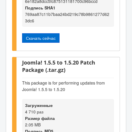
6e182a8dcc5fc875131181700c96bccd
Подпись SHA1
769aa87c11b7baa24bd219c78b9861277d62
3dc6
Скачать сейчас
Joomla! 1.5.5 to 1.5.20 Patch
Package (.tar.gz)
This package is for performing updates from
Joomla! 1.5.5 to 1.5.20
Загруженные
4 710 раз
Размер файла
2.05 MB
Подпись MD5