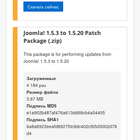
Скачать сейчас
Joomla! 1.5.3 to 1.5.20 Patch
Package (.zip)
This package is for performing updates from
Joomla! 1.5.3 to 1.5.20
Загруженные
4 184 раз
Размер файла
3.87 MB
Подпись MD5
e1a902b487af476a613dd68cb4a54405
Подпись SHA1
6a8a6923eeafd8927f0c9dc402cf65d3002d78
d4