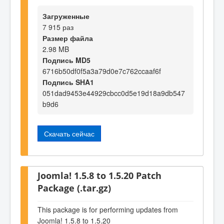
Загруженные
7 915 раз
Размер файла
2.98 MB
Подпись MD5
6716b50df0f5a3a79d0e7c762ccaaf6f
Подпись SHA1
051dad9453e44929cbcc0d5e19d18a9db547
b9d6
Скачать сейчас
Joomla! 1.5.8 to 1.5.20 Patch
Package (.tar.gz)
This package is for performing updates from
Joomla! 1.5.8 to 1.5.20