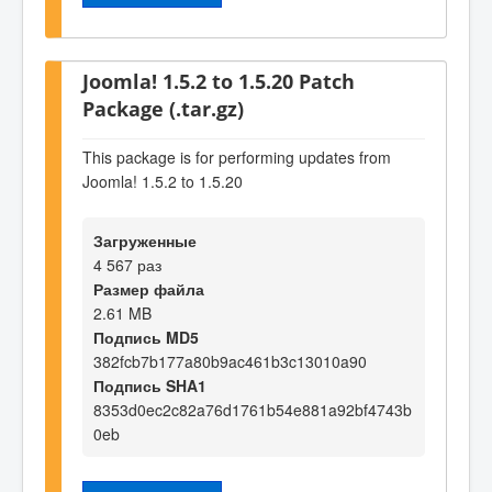
Joomla! 1.5.2 to 1.5.20 Patch
Package (.tar.gz)
This package is for performing updates from
Joomla! 1.5.2 to 1.5.20
Загруженные
4 567 раз
Размер файла
2.61 MB
Подпись MD5
382fcb7b177a80b9ac461b3c13010a90
Подпись SHA1
8353d0ec2c82a76d1761b54e881a92bf4743b
0eb