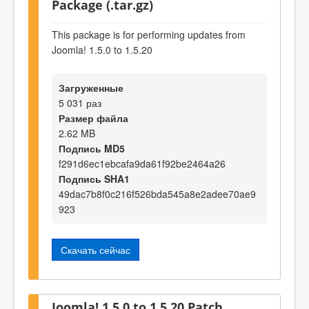
Package (.tar.gz)
This package is for performing updates from
Joomla! 1.5.0 to 1.5.20
Загруженные
5 031 раз
Размер файла
2.62 MB
Подпись MD5
f291d6ec1ebcafa9da61f92be2464a26
Подпись SHA1
49dac7b8f0c216f526bda545a8e2adee70ae9
923
Скачать сейчас
Joomla! 1.5.0 to 1.5.20 Patch