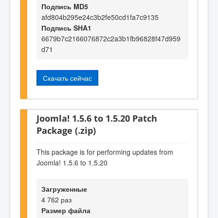
Подпись MD5
afd804b295e24c3b2fe50cd1fa7c9135
Подпись SHA1
6679b7c2166076872c2a3b1fb96828f47d959
d71
Скачать сейчас
Joomla! 1.5.6 to 1.5.20 Patch
Package (.zip)
This package is for performing updates from
Joomla! 1.5.6 to 1.5.20
Загруженные
4 762 раз
Размер файла