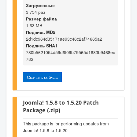
Загруженные
3 754 раз
Размер файла
1.63 MB
Подпись MD5
2d1dc964d35171ae93c46c2af74665a2
Подпись SHA1
780b5621054d59d6f09b79565d1683b9468ee
782
Скачать сейчас
Joomla! 1.5.8 to 1.5.20 Patch
Package (.zip)
This package is for performing updates from
Joomla! 1.5.8 to 1.5.20