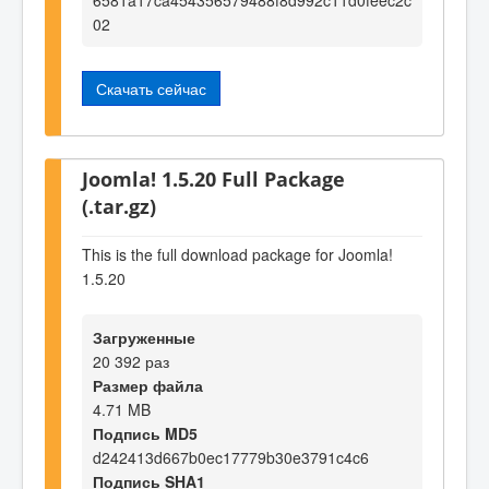
02
Скачать сейчас
Joomla! 1.5.20 Full Package
(.tar.gz)
This is the full download package for Joomla!
1.5.20
Загруженные
20 392 раз
Размер файла
4.71 MB
Подпись MD5
d242413d667b0ec17779b30e3791c4c6
Подпись SHA1