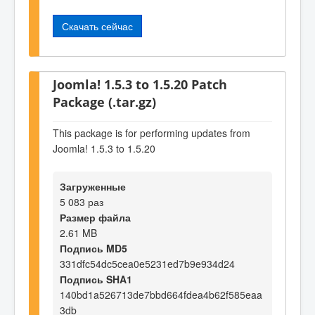
Скачать сейчас
Joomla! 1.5.3 to 1.5.20 Patch
Package (.tar.gz)
This package is for performing updates from
Joomla! 1.5.3 to 1.5.20
Загруженные
5 083 раз
Размер файла
2.61 MB
Подпись MD5
331dfc54dc5cea0e5231ed7b9e934d24
Подпись SHA1
140bd1a526713de7bbd664fdea4b62f585eaa
3db