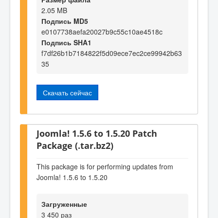
2.05 MB
Подпись MD5
e0107738aefa20027b9c55c10ae4518c
Подпись SHA1
f7df26b1b7184822f5d09ece7ec2ce99942b63
35
Скачать сейчас
Joomla! 1.5.6 to 1.5.20 Patch
Package (.tar.bz2)
This package is for performing updates from
Joomla! 1.5.6 to 1.5.20
Загруженные
3 450 раз