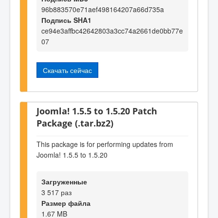
96b883570e71aef498164207a66d735a
Подпись SHA1
ce94e3affbc42642803a3cc74a2661de0bb77e
07
Скачать сейчас
Joomla! 1.5.5 to 1.5.20 Patch
Package (.tar.bz2)
This package is for performing updates from
Joomla! 1.5.5 to 1.5.20
Загруженные
3 517 раз
Размер файла
1.67 MB