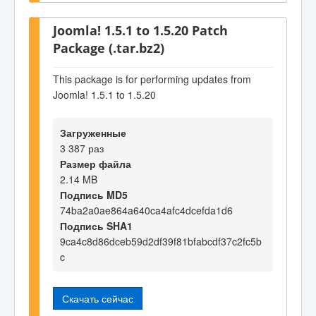
Joomla! 1.5.1 to 1.5.20 Patch
Package (.tar.bz2)
This package is for performing updates from
Joomla! 1.5.1 to 1.5.20
Загруженные
3 387 раз
Размер файла
2.14 MB
Подпись MD5
74ba2a0ae864a640ca4afc4dcefda1d6
Подпись SHA1
9ca4c8d86dceb59d2df39f81bfabcdf37c2fc5b
c
Скачать сейчас