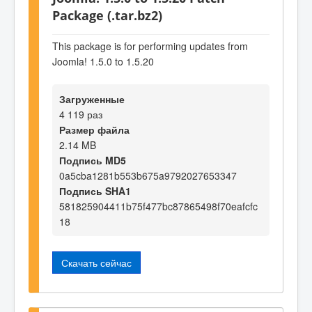
Package (.tar.bz2)
This package is for performing updates from
Joomla! 1.5.0 to 1.5.20
Загруженные
4 119 раз
Размер файла
2.14 MB
Подпись MD5
0a5cba1281b553b675a9792027653347
Подпись SHA1
581825904411b75f477bc87865498f70eafcfc
18
Скачать сейчас