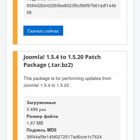
9384d2b042260be8023fbcf86f97b61adf144b
58
Скачать сейчас
Joomla! 1.5.4 to 1.5.20 Patch
Package (.tar.bz2)
This package is for performing updates from
Joomla! 1.5.4 to 1.5.20
Загруженные
3 488 раз
Размер файла
1.67 MB
Подпись MD5
39f44af9e14fd0272517ad6cce1c7624