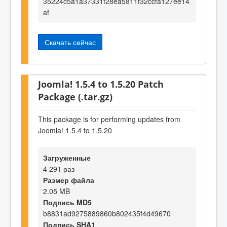
35224c5a1a37331f28ea5811f32ccfa127ee14
af
Скачать сейчас
Joomla! 1.5.4 to 1.5.20 Patch
Package (.tar.gz)
This package is for performing updates from
Joomla! 1.5.4 to 1.5.20
Загруженные
4 291 раз
Размер файла
2.05 MB
Подпись MD5
b8831ad9275889860b802435f4d49670
Подпись SHA1