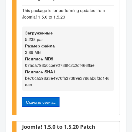
This package is for performing updates from
Joomla! 1.5.0 to 1.5.20
Загруженные
5 238 раз
Размер файла
3.89 MB
Подпись MD5
07ada79850cbe92786fc2c2df466ffae
Подпись SHA1
be70ca598a3e4970fa37389e3796ab6f3d146
aaa
Скачать сейчас
Joomla! 1.5.0 to 1.5.20 Patch