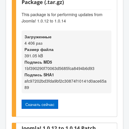
Package (.tar.gz)
This package is for performing updates from
Joomla! 1.0.12 to 1.0.14
Загруженные
4 406 раз
Размер файла
391.05 kB
Подпись MD5
1bf390290f70063d5685fca8494b6d93
Подпись SHA1
afc97202bd3fda9bf2c30874f10141d0ace65a
89
Скачать сейчас
Joomla! 1.0.12 to 1.0.14 Patch