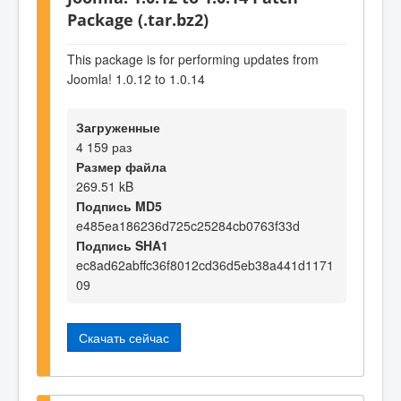
Package (.tar.bz2)
This package is for performing updates from
Joomla! 1.0.12 to 1.0.14
Загруженные
4 159 раз
Размер файла
269.51 kB
Подпись MD5
e485ea186236d725c25284cb0763f33d
Подпись SHA1
ec8ad62abffc36f8012cd36d5eb38a441d1171
09
Скачать сейчас