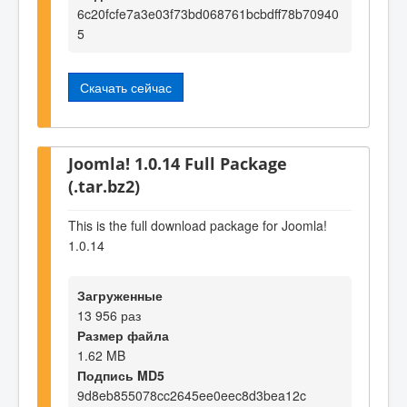
6c20fcfe7a3e03f73bd068761bcbdff78b70940
5
Скачать сейчас
Joomla! 1.0.14 Full Package
(.tar.bz2)
This is the full download package for Joomla!
1.0.14
Загруженные
13 956 раз
Размер файла
1.62 MB
Подпись MD5
9d8eb855078cc2645ee0eec8d3bea12c