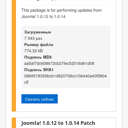
This package is for performing updates from
Joomla! 1.0.12 to 1.0.14
Загруженные
7 343 раз
Размер файла
774.32 kB
Подпись MD5
aa5af7dc608672cb27fec52516d61d08
Подпись SHA1
0868578355bcb1d820708cc106440a40f5804
cff
Скачать сейчас
Joomla! 1.0.12 to 1.0.14 Patch