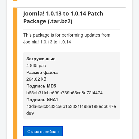
Joomla! 1.0.13 to 1.0.14 Patch
Package (.tar.bz2)
This package is for performing updates from
Joomla! 1.0.13 to 1.0.14
Загруженные
4 835 раз
Размер файла
264.82 kB
Подпись MD5
b65eb31fcbe699a739b65cd8e72f4474
Подпись SHA1
43da656c0c33c56b153321f498e198edb047e
d89
Скачать сейчас