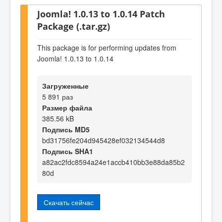
Joomla! 1.0.13 to 1.0.14 Patch
Package (.tar.gz)
This package is for performing updates from
Joomla! 1.0.13 to 1.0.14
Загруженные
5 891 раз
Размер файла
385.56 kB
Подпись MD5
bd31756fe204d945428ef032134544d8
Подпись SHA1
a82ac2fdc8594a24e1accb410bb3e88da85b2
80d
Скачать сейчас