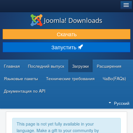
®
JOOMLA!
Joomla! Downloads
ЗАГРУЗКИ И РАСШИРЕНИЯ
Скачать
ДОКУМЕНТАЦИЯ И ОБУЧЕНИЕ
Запустить
СООБЩЕСТВО И ПОДДЕРЖКА
РЕСУРСЫ ДЛЯ РАЗРАБОТЧИКОВ
Главная
Последний выпуск
Загрузки
Расширения
Языковые пакеты
Технические требования
ЧаВо(FAQs)
Документация по API
Русский
This page is not yet fully available in your
language. Make a gift to your community by