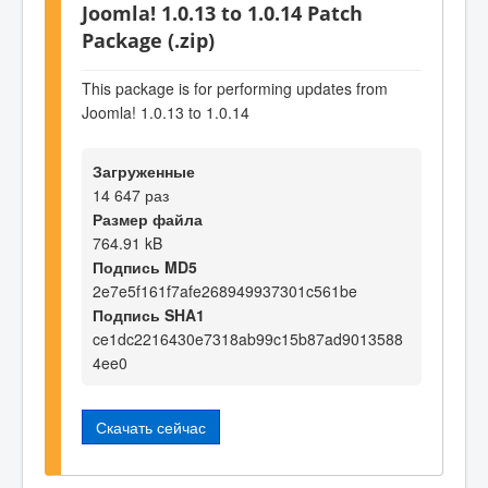
Joomla! 1.0.13 to 1.0.14 Patch
Package (.zip)
This package is for performing updates from
Joomla! 1.0.13 to 1.0.14
Загруженные
14 647 раз
Размер файла
764.91 kB
Подпись MD5
2e7e5f161f7afe268949937301c561be
Подпись SHA1
ce1dc2216430e7318ab99c15b87ad9013588
4ee0
Скачать сейчас