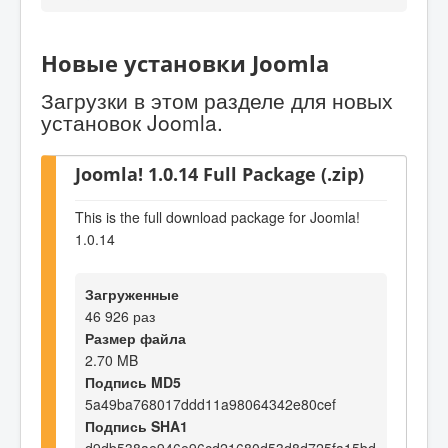
Новые установки Joomla
Загрузки в этом разделе для новых
установок Joomla.
Joomla! 1.0.14 Full Package (.zip)
This is the full download package for Joomla!
1.0.14
Загруженные
46 926 раз
Размер файла
2.70 MB
Подпись MD5
5a49ba768017ddd11a98064342e80cef
Подпись SHA1
d9db538ae946e96cd21680d53d8d725fa15bd