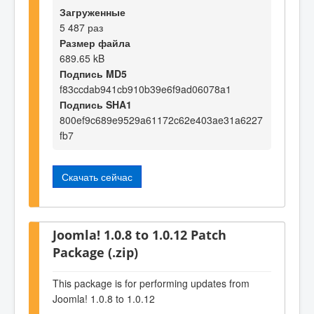
Загруженные
5 487 раз
Размер файла
689.65 kB
Подпись MD5
f83ccdab941cb910b39e6f9ad06078a1
Подпись SHA1
800ef9c689e9529a61172c62e403ae31a6227
fb7
Скачать сейчас
Joomla! 1.0.8 to 1.0.12 Patch
Package (.zip)
This package is for performing updates from
Joomla! 1.0.8 to 1.0.12