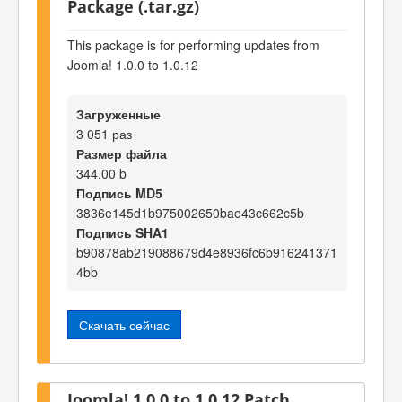
Package (.tar.gz)
This package is for performing updates from
Joomla! 1.0.0 to 1.0.12
Загруженные
3 051 раз
Размер файла
344.00 b
Подпись MD5
3836e145d1b975002650bae43c662c5b
Подпись SHA1
b90878ab219088679d4e8936fc6b916241371
4bb
Скачать сейчас
Joomla! 1.0.0 to 1.0.12 Patch