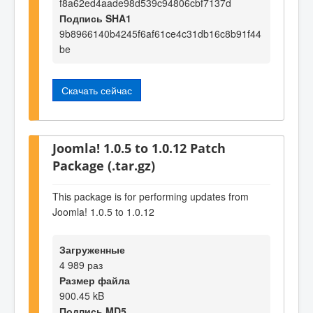
f8a62ed4aade98d539c94806cbf7137d
Подпись SHA1
9b8966140b4245f6af61ce4c31db16c8b91f44
be
Скачать сейчас
Joomla! 1.0.5 to 1.0.12 Patch
Package (.tar.gz)
This package is for performing updates from
Joomla! 1.0.5 to 1.0.12
Загруженные
4 989 раз
Размер файла
900.45 kB
Подпись MD5