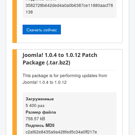
3582728b642ded4a0a0b6387ce11880aacf78
138
Скачать сейчас
Joomla! 1.0.4 to 1.0.12 Patch
Package (.tar.bz2)
This package is for performing updates from
Joomla! 1.0.4 to 1.0.12
Загруженные
5 400 раз
Размер файла
758.57 kB
Подпись MD5
c2af62e8435a9a428fed5c34a0ff217e