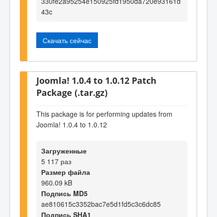
330fe2a95254e150925fd1950da720e93161d
43c
Скачать сейчас
Joomla! 1.0.4 to 1.0.12 Patch
Package (.tar.gz)
This package is for performing updates from
Joomla! 1.0.4 to 1.0.12
Загруженные
5 117 раз
Размер файла
960.09 kB
Подпись MD5
ae810615c3352bac7e5d1fd5c3c6dc85
Подпись SHA1