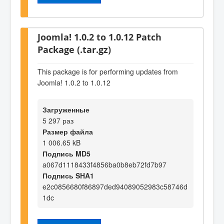
Joomla! 1.0.2 to 1.0.12 Patch
Package (.tar.gz)
This package is for performing updates from
Joomla! 1.0.2 to 1.0.12
Загруженные
5 297 раз
Размер файла
1 006.65 kB
Подпись MD5
a067d1118433f4856ba0b8eb72fd7b97
Подпись SHA1
e2c0856680f86897ded94089052983c58746d
1dc