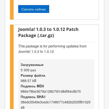
Скачать сейчас
Joomla! 1.0.3 to 1.0.12 Patch
Package (.tar.gz)
This package is for performing updates from
Joomla! 1.0.3 to 1.0.12
Загруженные
5 309 раз
Размер файла
988.57 kB
Подпись MD5
986e78be3679a128b7fd1d8df94c8b70
Подпись SHA1
38edc5549e3cedc1748677c482b2f25ff81025
48