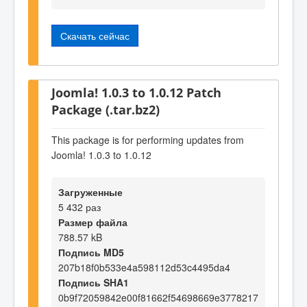
Скачать сейчас
Joomla! 1.0.3 to 1.0.12 Patch
Package (.tar.bz2)
This package is for performing updates from
Joomla! 1.0.3 to 1.0.12
Загруженные
5 432 раз
Размер файла
788.57 kB
Подпись MD5
207b18f0b533e4a598112d53c4495da4
Подпись SHA1
0b9f72059842e00f81662f54698669e3778217