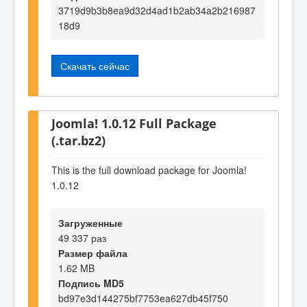
3719d9b3b8ea9d32d4ad1b2ab34a2b216987
18d9
Скачать сейчас
Joomla! 1.0.12 Full Package
(.tar.bz2)
This is the full download package for Joomla!
1.0.12
Загруженные
49 337 раз
Размер файла
1.62 MB
Подпись MD5
bd97e3d144275bf7753ea627db45f750