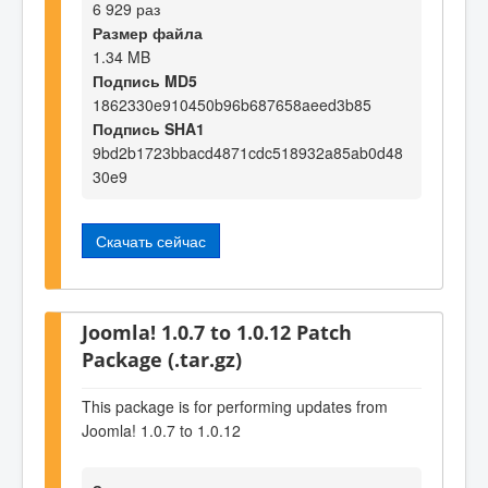
6 929 раз
Размер файла
1.34 MB
Подпись MD5
1862330e910450b96b687658aeed3b85
Подпись SHA1
9bd2b1723bbacd4871cdc518932a85ab0d48
30e9
Скачать сейчас
Joomla! 1.0.7 to 1.0.12 Patch
Package (.tar.gz)
This package is for performing updates from
Joomla! 1.0.7 to 1.0.12