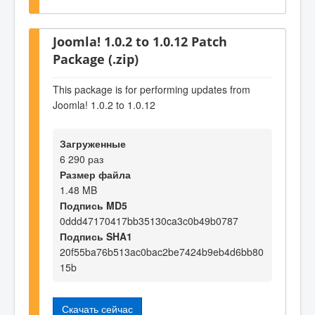
Joomla! 1.0.2 to 1.0.12 Patch
Package (.zip)
This package is for performing updates from
Joomla! 1.0.2 to 1.0.12
Загруженные
6 290 раз
Размер файла
1.48 MB
Подпись MD5
0ddd47170417bb35130ca3c0b49b0787
Подпись SHA1
20f55ba76b513ac0bac2be7424b9eb4d6bb80
15b
Скачать сейчас