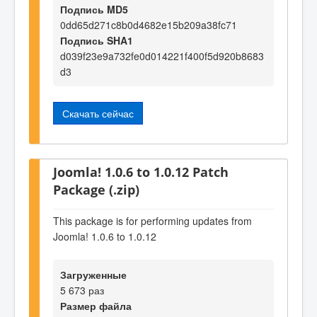
Подпись MD5
0dd65d271c8b0d4682e15b209a38fc71
Подпись SHA1
d039f23e9a732fe0d014221f400f5d920b8683
d3
Скачать сейчас
Joomla! 1.0.6 to 1.0.12 Patch
Package (.zip)
This package is for performing updates from
Joomla! 1.0.6 to 1.0.12
Загруженные
5 673 раз
Размер файла