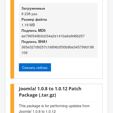
Загруженные
9 238 раз
Размер файла
1.19 MB
Подпись MD5
ae796f349b3c034a2e141ba6a9d6b257
Подпись SHA1
365e327d9257c168f4b3f30b9be345799d198
109
Скачать сейчас
Joomla! 1.0.8 to 1.0.12 Patch
Package (.tar.gz)
This package is for performing updates from
Joomla! 1.0.8 to 1.0.12