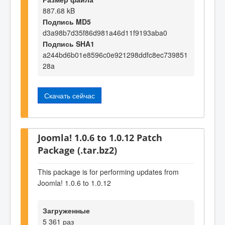
887.68 kB
Подпись MD5
d3a98b7d35f86d981a46d11f9193aba0
Подпись SHA1
a244bd6b01e8596c0e921298ddfc8ec739851
28a
Скачать сейчас
Joomla! 1.0.6 to 1.0.12 Patch
Package (.tar.bz2)
This package is for performing updates from
Joomla! 1.0.6 to 1.0.12
Загруженные
5 361 раз