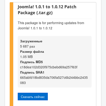
Joomla! 1.0.1 to 1.0.12 Patch
Package (.tar.gz)
This package is for performing updates from
Joomla! 1.0.1 to 1.0.12
Загруженные
5 687 раз
Размер файла
1.05 MB
Подпись MD5
c18dea102d320f975cbebd69a257f63f
Подпись SHA1
665abfd18bd835da706fa527c6b244bbc2435
083
Скачать сейчас