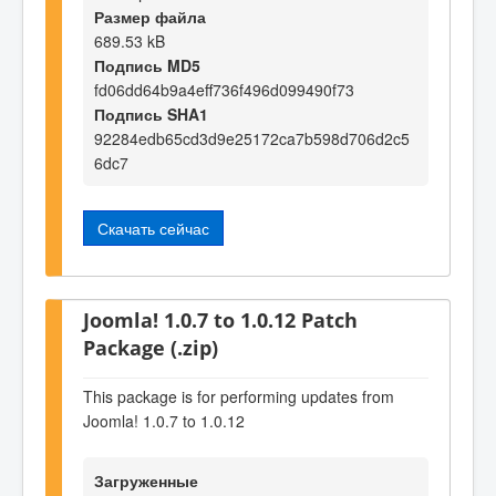
Размер файла
689.53 kB
Подпись MD5
fd06dd64b9a4eff736f496d099490f73
Подпись SHA1
92284edb65cd3d9e25172ca7b598d706d2c5
6dc7
Скачать сейчас
Joomla! 1.0.7 to 1.0.12 Patch
Package (.zip)
This package is for performing updates from
Joomla! 1.0.7 to 1.0.12
Загруженные