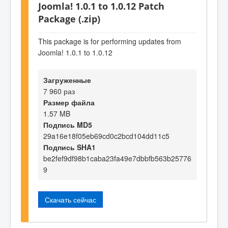
Joomla! 1.0.1 to 1.0.12 Patch
Package (.zip)
This package is for performing updates from
Joomla! 1.0.1 to 1.0.12
Загруженные
7 960 раз
Размер файла
1.57 MB
Подпись MD5
29a16e18f05eb69cd0c2bcd104dd11c5
Подпись SHA1
be2fef9df98b1caba23fa49e7dbbfb563b25776
9
Скачать сейчас