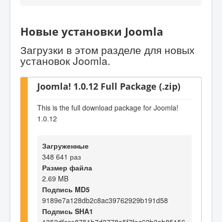
Новые установки Joomla
Загрузки в этом разделе для новых
установок Joomla.
Joomla! 1.0.12 Full Package (.zip)
This is the full download package for Joomla!
1.0.12
Загруженные
348 641 раз
Размер файла
2.69 MB
Подпись MD5
9189e7a128db2c8ac39762929b191d58
Подпись SHA1
1352dfcce8751b7d3778a5f7fec62b3ab85156