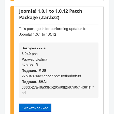
Joomla! 1.0.1 to 1.0.12 Patch
Package (.tar.bz2)
This package is for performing updates from
Joomla! 1.0.1 to 1.0.12
Загруженные
6 249 раз
Размер файла
878.38 kB
Подпись MD5
27b9a07aac4eccc77ec103ff60b8f58f
Подпись SHA1
386db27a48a33fcb295d0ff2b97d0c14361f17
bd
Скачать сейчас