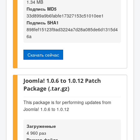
1.34 MB
Подпись MD5
33d899a9b6fabfe17327153c51010ee1
Подпись SHA1
898fef15123f9ad3224a7d28a085de6d1315d4
6a
Скачать сейчас
Joomla! 1.0.6 to 1.0.12 Patch
Package (.tar.gz)
This package is for performing updates from
Joomla! 1.0.6 to 1.0.12
Загруженные
4 960 раз
Размер файла