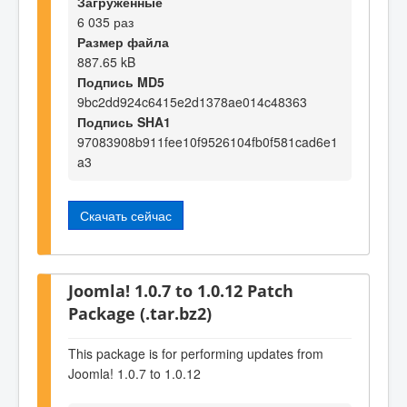
Загруженные
6 035 раз
Размер файла
887.65 kB
Подпись MD5
9bc2dd924c6415e2d1378ae014c48363
Подпись SHA1
97083908b911fee10f9526104fb0f581cad6e1
a3
Скачать сейчас
Joomla! 1.0.7 to 1.0.12 Patch
Package (.tar.bz2)
This package is for performing updates from
Joomla! 1.0.7 to 1.0.12