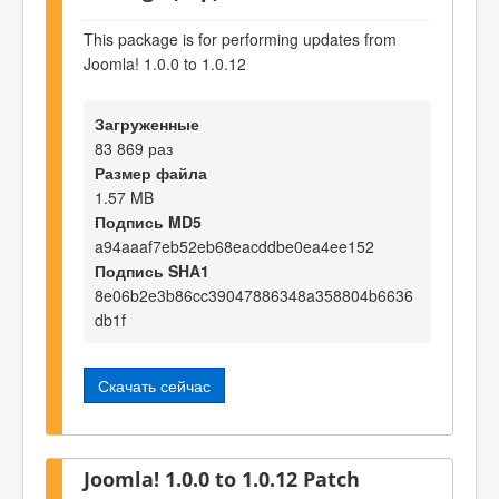
This package is for performing updates from
Joomla! 1.0.0 to 1.0.12
Загруженные
83 869 раз
Размер файла
1.57 MB
Подпись MD5
a94aaaf7eb52eb68eacddbe0ea4ee152
Подпись SHA1
8e06b2e3b86cc39047886348a358804b6636
db1f
Скачать сейчас
Joomla! 1.0.0 to 1.0.12 Patch