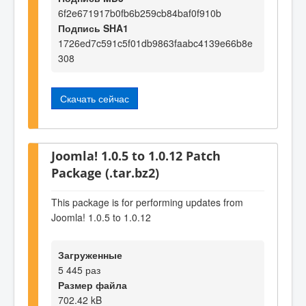
6f2e671917b0fb6b259cb84baf0f910b
Подпись SHA1
1726ed7c591c5f01db9863faabc4139e66b8e
308
Скачать сейчас
Joomla! 1.0.5 to 1.0.12 Patch
Package (.tar.bz2)
This package is for performing updates from
Joomla! 1.0.5 to 1.0.12
Загруженные
5 445 раз
Размер файла
702.42 kB