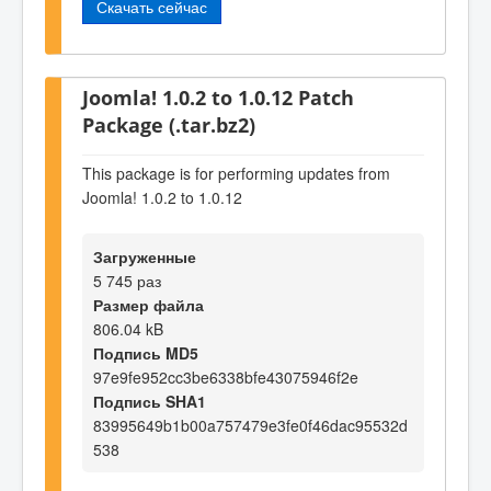
Скачать сейчас
Joomla! 1.0.2 to 1.0.12 Patch
Package (.tar.bz2)
This package is for performing updates from
Joomla! 1.0.2 to 1.0.12
Загруженные
5 745 раз
Размер файла
806.04 kB
Подпись MD5
97e9fe952cc3be6338bfe43075946f2e
Подпись SHA1
83995649b1b00a757479e3fe0f46dac95532d
538