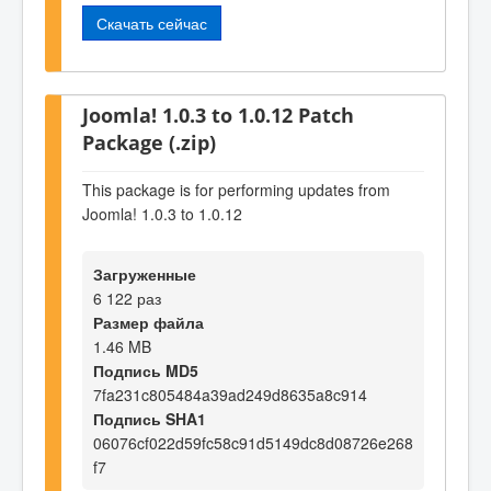
Скачать сейчас
Joomla! 1.0.3 to 1.0.12 Patch
Package (.zip)
This package is for performing updates from
Joomla! 1.0.3 to 1.0.12
Загруженные
6 122 раз
Размер файла
1.46 MB
Подпись MD5
7fa231c805484a39ad249d8635a8c914
Подпись SHA1
06076cf022d59fc58c91d5149dc8d08726e268
f7