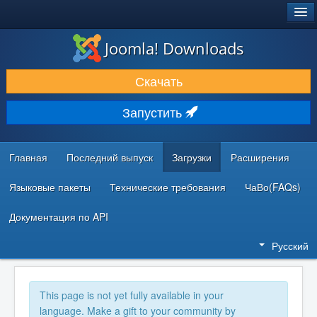
®
JOOMLA!
Joomla! Downloads
ЗАГРУЗКИ И РАСШИРЕНИЯ
Скачать
ДОКУМЕНТАЦИЯ И ОБУЧЕНИЕ
Запустить
СООБЩЕСТВО И ПОДДЕРЖКА
РЕСУРСЫ ДЛЯ РАЗРАБОТЧИКОВ
Главная
Последний выпуск
Загрузки
Расширения
Языковые пакеты
Технические требования
ЧаВо(FAQs)
Документация по API
Русский
This page is not yet fully available in your
language. Make a gift to your community by