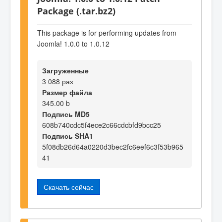
Package (.tar.bz2)
This package is for performing updates from
Joomla! 1.0.0 to 1.0.12
Загруженные
3 088 раз
Размер файла
345.00 b
Подпись MD5
608b740cdc5f4ece2c66cdcbfd9bcc25
Подпись SHA1
5f08db26d64a0220d3bec2fc6eef6c3f53b965
41
Скачать сейчас