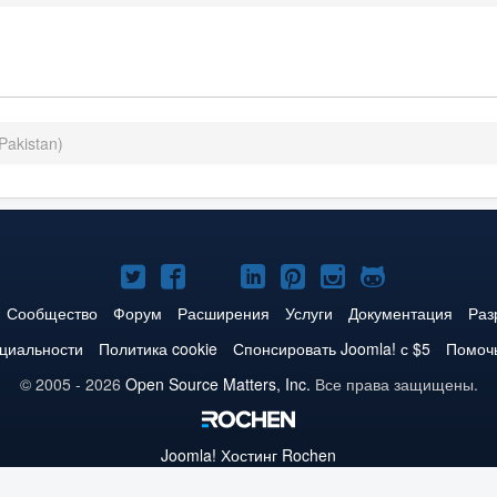
Pakistan)
Joomla!
Joomla!
Joomla!
Joomla!
Joomla!
Joomla!
Joomla!
в
в
в
в
в
в
на
Сообщество
Форум
Расширения
Услуги
Документация
Раз
Твиттере
Facebook
YouTube
LinkedIn
Pinterest
Instagram
GitHub
циальности
Политика cookie
Спонсировать Joomla! с $5
Помочь
© 2005 - 2026
Open Source Matters, Inc.
Все права защищены.
Joomla!
Хостинг Rochen