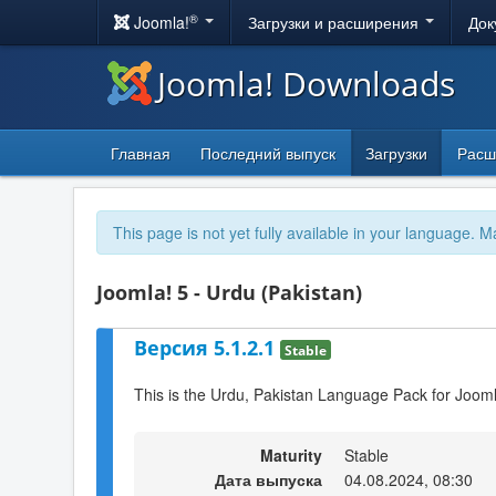
®
Joomla!
Загрузки и расширения
Док
Joomla! Downloads
Главная
Последний выпуск
Загрузки
Расш
This page is not yet fully available in your language. M
Joomla! 5 - Urdu (Pakistan)
Версия 5.1.2.1
Stable
This is the Urdu, Pakistan Language Pack for Jooml
Maturity
Stable
Дата выпуска
04.08.2024, 08:30