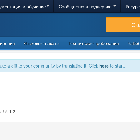
ументация и обучение
Сообщество и поддержка
Ресурс
Ск
ирения
Языковые пакеты
Технические требования
ЧаВо(
ake a gift to your community by translating it! Click
here
to start.
a! 5.1.2