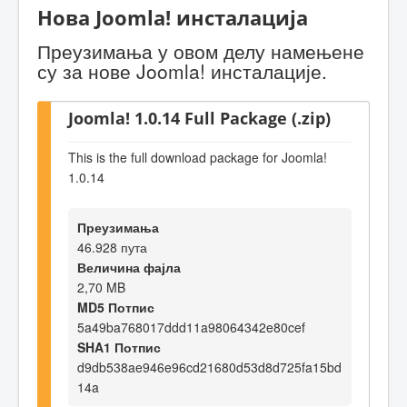
Нова Joomla! инсталација
Преузимања у овом делу намењене
су за нове Joomla! инсталације.
Joomla! 1.0.14 Full Package (.zip)
This is the full download package for Joomla!
1.0.14
Преузимања
46.928 пута
Величина фајла
2,70 MB
MD5 Потпис
5a49ba768017ddd11a98064342e80cef
SHA1 Потпис
d9db538ae946e96cd21680d53d8d725fa15bd
14a