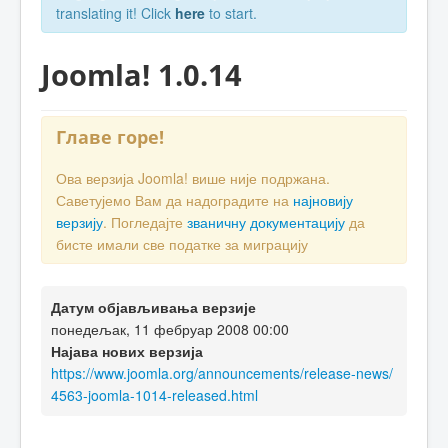
translating it! Click
here
to start.
Joomla! 1.0.14
Главе горе!
Ова верзија Joomla! више није подржана.
Саветујемо Вам да надоградите на
најновију
верзију
. Погледајте
званичну документацију
да
бисте имали све податке за миграцију
Датум објављивања верзије
понедељак, 11 фебруар 2008 00:00
Најава нових верзија
https://www.joomla.org/announcements/release-news/
4563-joomla-1014-released.html