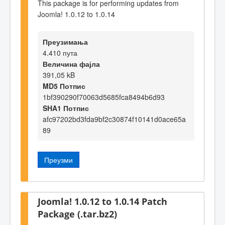
This package is for performing updates from
Joomla! 1.0.12 to 1.0.14
Преузимања
4.410 пута
Величина фајла
391,05 kB
MD5 Потпис
1bf390290f70063d5685fca8494b6d93
SHA1 Потпис
afc97202bd3fda9bf2c30874f10141d0ace65a
89
Преузми
Joomla! 1.0.12 to 1.0.14 Patch
Package (.tar.bz2)