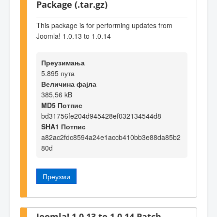
Package (.tar.gz)
This package is for performing updates from
Joomla! 1.0.13 to 1.0.14
Преузимања
5.895 пута
Величина фајла
385,56 kB
MD5 Потпис
bd31756fe204d945428ef032134544d8
SHA1 Потпис
a82ac2fdc8594a24e1accb410bb3e88da85b2
80d
Преузми
Joomla! 1.0.13 to 1.0.14 Patch