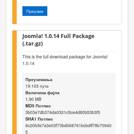
Преузми
Joomla! 1.0.14 Full Package
(.tar.gz)
This is the full download package for Joomla!
1.0.14
Преузимања
19.103 пута
Величина фајла
1,90 MB
MD5 Потпис
3b03e7db374da0321c5ce4d80b53b3f5
SHA1 Потпис
6c20fcfe7a3e03f73bd068761bcbdff78b70940
5