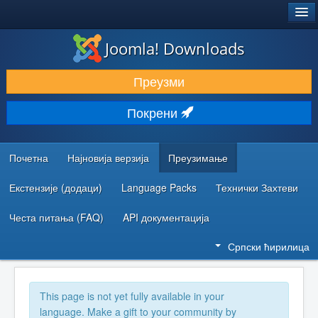
®
JOOMLA!
Joomla! Downloads
ПРЕУЗИМАЊЕ И ПРОШИРЕЊА (ЕКСТЕНЗИЈЕ)
Преузми
ОТКРИЈТЕ И НАУЧИТЕ
Покрени
ЗАЈЕДНИЦА И ПОДРШКА
РЕСУРСИ ЗА РАЗВОЈ
Почетна
Најновија верзија
Преузимање
Екстензије (додаци)
Language Packs
Технички Захтеви
Честа питања (FAQ)
API документација
Српски ћирилица
This page is not yet fully available in your
language. Make a gift to your community by