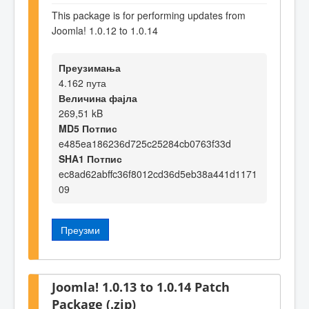
This package is for performing updates from
Joomla! 1.0.12 to 1.0.14
Преузимања
4.162 пута
Величина фајла
269,51 kB
MD5 Потпис
e485ea186236d725c25284cb0763f33d
SHA1 Потпис
ec8ad62abffc36f8012cd36d5eb38a441d1171
09
Преузми
Joomla! 1.0.13 to 1.0.14 Patch
Package (.zip)