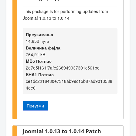
This package is for performing updates from
Joomla! 1.0.13 to 1.0.14
Преузимања
14.652 пута
Величина фајла
764,91 kB
MD5 Потпис
2e7e5f161f7afe268949937301c561be
SHA1 Потпис
ce1dc2216430e7318ab99c15b87ad9013588
4ee0
Преузми
Joomla! 1.0.13 to 1.0.14 Patch