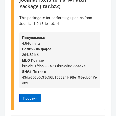
Package (.tar.bz2)
This package is for performing updates from
Joomla! 1.0.13 to 1.0.14
Преузимања
4.840 пута
Величина фајла
264,82 kB
MD5 Потпис
b65eb31fcbe699a739b65cd8e72f4474
SHA1 Потпис
43da656c0c33c56b153321f498e198edb047e
d89
Преузми