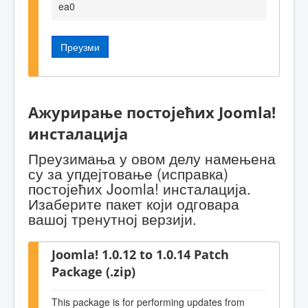
ea0
Преузми
Ажурирање постојећих Joomla!
инсталација
Преузимања у овом делу намењена
су за упдејтовање (исправка)
постојећих Joomla! инсталација.
Изаберите пакет који одговара
вашој тренутној верзији.
Joomla! 1.0.12 to 1.0.14 Patch
Package (.zip)
This package is for performing updates from