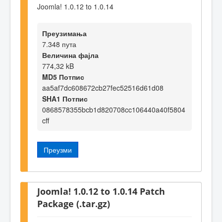
Joomla! 1.0.12 to 1.0.14
Преузимања
7.348 пута
Величина фајла
774,32 kB
MD5 Потпис
aa5af7dc608672cb27fec52516d61d08
SHA1 Потпис
0868578355bcb1d820708cc106440a40f5804
cff
Преузми
Joomla! 1.0.12 to 1.0.14 Patch
Package (.tar.gz)