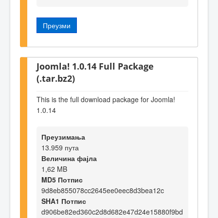
Преузми
Joomla! 1.0.14 Full Package
(.tar.bz2)
This is the full download package for Joomla!
1.0.14
Преузимања
13.959 пута
Величина фајла
1,62 MB
MD5 Потпис
9d8eb855078cc2645ee0eec8d3bea12c
SHA1 Потпис
d906be82ed360c2d8d682e47d24e15880f9bd