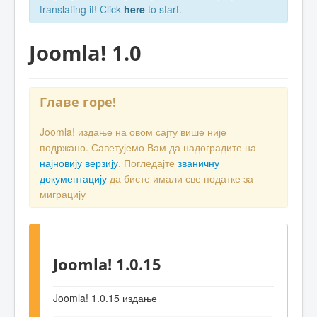
translating it! Click
here
to start.
Joomla! 1.0
Главе горе!
Joomla! издање на овом сајту више није
подржано. Саветујемо Вам да надоградите на
најновију верзију
. Погледајте
званичну
документацију
да бисте имали све податке за
миграцију
Joomla! 1.0.15
Joomla! 1.0.15 издање