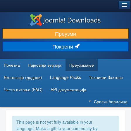
®
JOOMLA!
Joomla! Downloads
ПРЕУЗИМАЊЕ И ПРОШИРЕЊА (ЕКСТЕНЗИЈЕ)
Преузми
ОТКРИЈТЕ И НАУЧИТЕ
Покрени
ЗАЈЕДНИЦА И ПОДРШКА
РЕСУРСИ ЗА РАЗВОЈ
Почетна
Најновија верзија
Преузимање
Екстензије (додаци)
Language Packs
Технички Захтеви
Честа питања (FAQ)
API документација
Српски ћирилица
This page is not yet fully available in your
language. Make a gift to your community by