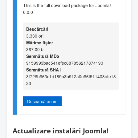
This is the full download package for Joomla!
6.0.0
Descărcări
3,330 ori
Mărime fișier
367.00 b
Semnătură MD5
9159993bac541efec687856217874190
Semnătură SHA1
3f726b663c1d189b3b912a0e66f511408bfe13
23
Descarcă acum
Actualizare instalări Joomla!