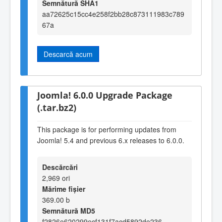
Semnătură SHA1
aa72625c15cc4e258f2bb28c873111983c789
67a
Descarcă acum
Joomla! 6.0.0 Upgrade Package
(.tar.bz2)
This package is for performing updates from
Joomla! 5.4 and previous 6.x releases to 6.0.0.
Descărcări
2,969 ori
Mărime fișier
369.00 b
Semnătură MD5
f2826e620299ecf131f7acd5892de236