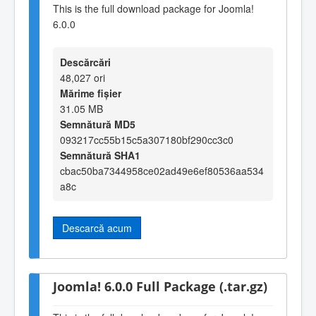
This is the full download package for Joomla!
6.0.0
Descărcări
48,027 ori
Mărime fișier
31.05 MB
Semnătură MD5
093217cc55b15c5a307180bf290cc3c0
Semnătură SHA1
cbac50ba7344958ce02ad49e6ef80536aa534
a8c
Descarcă acum
Joomla! 6.0.0 Full Package (.tar.gz)