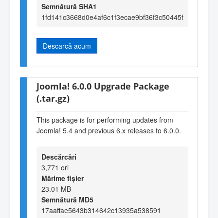
Semnătură SHA1
1fd141c3668d0e4af6c1f3ecae9bf36f3c50445f
Descarcă acum
Joomla! 6.0.0 Upgrade Package
(.tar.gz)
This package is for performing updates from
Joomla! 5.4 and previous 6.x releases to 6.0.0.
Descărcări
3,771 ori
Mărime fișier
23.01 MB
Semnătură MD5
17aaffae5643b314642c13935a538591