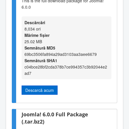
This is the full download package for Joomla!
6.0.0
Descărcări
8,034 ori
Mărime fișier
25.02 MB
Semnătură MD5
69bc3506fa894a29ad3103aa3aee6679
Semnătură SHA1
c04bce28bf2cda378b7ce994357c3b92044e2
ad7
Descarcă acum
Joomla! 6.0.0 Full Package
(.tar.bz2)