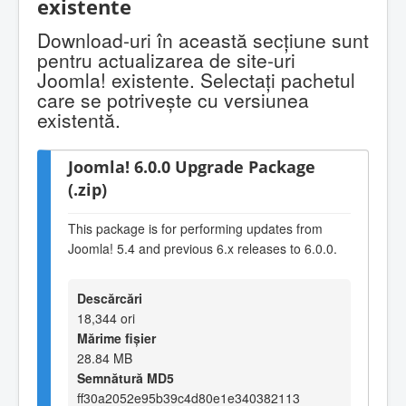
existente
Download-uri în această secţiune sunt
pentru actualizarea de site-uri
Joomla! existente. Selectaţi pachetul
care se potriveşte cu versiunea
existentă.
Joomla! 6.0.0 Upgrade Package
(.zip)
This package is for performing updates from
Joomla! 5.4 and previous 6.x releases to 6.0.0.
Descărcări
18,344 ori
Mărime fișier
28.84 MB
Semnătură MD5
ff30a2052e95b39c4d80e1e340382113