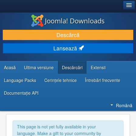
®
JOOMLA!
Joomla! Downloads
DESCARCĂ & ȘI EXTINDE
Descărcă
DESCOPERĂ & ÎNVAȚĂ
Lansează
COMUNITATE & SUPORT
RESURSE DEZVOLTATORI
Acasă
Ultima versiune
Descărcări
Extensii
Language Packs
Cerințele tehnice
Întrebări frecvente
Documentaţie API
Română
This page is not yet fully available in your
language. Make a gift to your community by