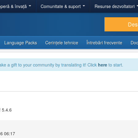
peră & învață
Comunitate & suport
Resurse dezvoltatori
Des
Language Packs
Cerințele tehnice
Întrebări frecvente
Doc
ake a gift to your community by translating it! Click
here
to start.
 5.4.6
26 06:17