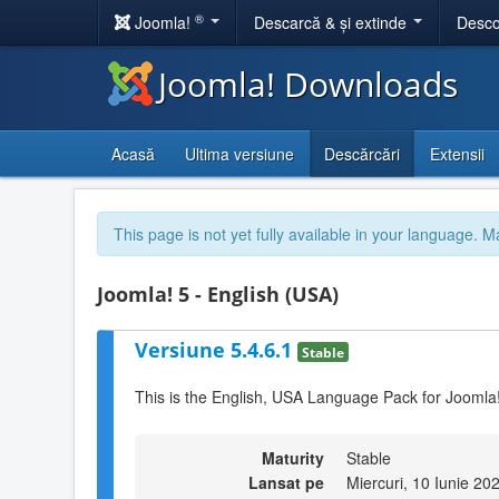
®
Joomla!
Descarcă & și extinde
Desco
Joomla! Downloads
Acasă
Ultima versiune
Descărcări
Extensii
This page is not yet fully available in your language. M
Joomla! 5 - English (USA)
Versiune 5.4.6.1
Stable
This is the English, USA Language Pack for Joomla!
Maturity
Stable
Lansat pe
Miercuri, 10 Iunie 20