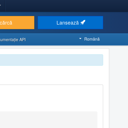
cărcă
Lansează
Română
umentaţie API