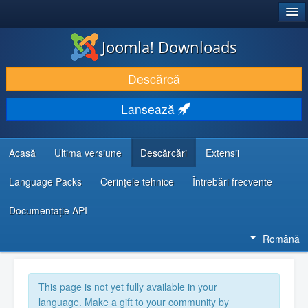
®
JOOMLA!
Joomla! Downloads
DESCARCĂ & ȘI EXTINDE
Descărcă
DESCOPERĂ & ÎNVAȚĂ
Lansează
COMUNITATE & SUPORT
RESURSE DEZVOLTATORI
Acasă
Ultima versiune
Descărcări
Extensii
Language Packs
Cerințele tehnice
Întrebări frecvente
Documentaţie API
Română
This page is not yet fully available in your
language. Make a gift to your community by