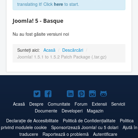
translating it! Click
here
to start.
Joomla! 5 - Basque
Nu au fost găsite versiuni noi
Sunteți aici:
Acasă
/
Descărcări
/
Joomla! 1.5.1 to 1.5.2 Patch Package (.tar.gz)
Joomla!
Joomla!
Joomla!
Joomla!
Joomla!
Joomla!
Joomla!
pe
pe
pe
pe
pe
pe
pe
Acasă
Despre
Comunitate
Forum
Extensii
Servicii
Documente
Developeri
Magazin
Twitter
Facebook
YouTube
LinkedIn
Pinterest
Instagram
GitHub
Declarație de Accesibilitate
Politică de Confidențialitate
Politica
privind modulele cookie
Sponsorizează Joomla! cu 5 dolari
Ajută în
traducere
Raportează o problemă
Autentificare