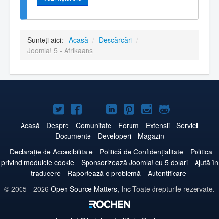
Sunteți aici:
Acasă
/
Descărcări
/
Joomla! 5 - Afrikaans
Joomla!
Joomla!
Joomla!
Joomla!
Joomla!
Joomla!
Joomla!
pe
pe
pe
pe
pe
pe
pe
Acasă
Despre
Comunitate
Forum
Extensii
Servicii
Documente
Developeri
Magazin
Twitter
Facebook
YouTube
LinkedIn
Pinterest
Instagram
GitHub
Declarație de Accesibilitate
Politică de Confidențialitate
Politica
privind modulele cookie
Sponsorizează Joomla! cu 5 dolari
Ajută în
traducere
Raportează o problemă
Autentificare
© 2005 - 2026
Open Source Matters, Inc
Toate drepturile rezervate.