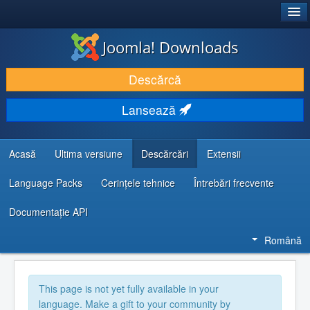
®
JOOMLA!
Joomla! Downloads
DESCARCĂ & ȘI EXTINDE
Descărcă
DESCOPERĂ & ÎNVAȚĂ
Lansează
COMUNITATE & SUPORT
RESURSE DEZVOLTATORI
Acasă
Ultima versiune
Descărcări
Extensii
Language Packs
Cerințele tehnice
Întrebări frecvente
Documentaţie API
Română
This page is not yet fully available in your
language. Make a gift to your community by