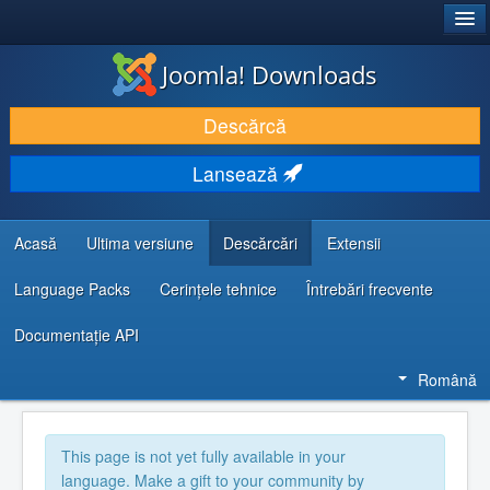
®
JOOMLA!
Joomla! Downloads
DESCARCĂ & ȘI EXTINDE
Descărcă
DESCOPERĂ & ÎNVAȚĂ
Lansează
COMUNITATE & SUPORT
RESURSE DEZVOLTATORI
Acasă
Ultima versiune
Descărcări
Extensii
Language Packs
Cerințele tehnice
Întrebări frecvente
Documentaţie API
Română
This page is not yet fully available in your
language. Make a gift to your community by