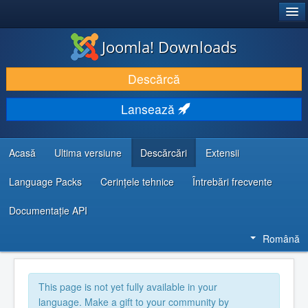
®
JOOMLA!
Joomla! Downloads
DESCARCĂ & ȘI EXTINDE
Descărcă
DESCOPERĂ & ÎNVAȚĂ
Lansează
COMUNITATE & SUPORT
RESURSE DEZVOLTATORI
Acasă
Ultima versiune
Descărcări
Extensii
Language Packs
Cerințele tehnice
Întrebări frecvente
Documentaţie API
Română
This page is not yet fully available in your
language. Make a gift to your community by