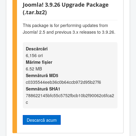
Joomla! 3.9.26 Upgrade Package
(.tar.bz2)
This package is for performing updates from
Joomla! 2.5 and previous 3.x releases to 3.9.26.
Descărcări
6,156 ori
Mărime fișier
6.52 MB
Semnătură MD5
c0335544eeb36c0b64ccb972d95b27f6
Semnătură SHA1
788622145bfc55c5752fbcb10b2f90062c6fca2
c
Descarcă acum