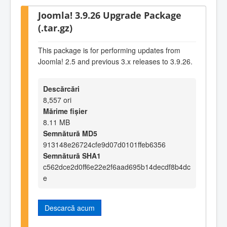
Joomla! 3.9.26 Upgrade Package
(.tar.gz)
This package is for performing updates from
Joomla! 2.5 and previous 3.x releases to 3.9.26.
Descărcări
8,557 ori
Mărime fișier
8.11 MB
Semnătură MD5
913148e26724cfe9d07d0101ffeb6356
Semnătură SHA1
c562dce2d0ff6e22e2f6aad695b14decdf8b4dc
e
Descarcă acum