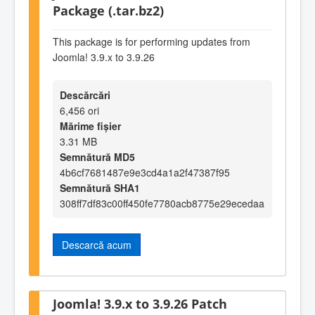
Package (.tar.bz2)
This package is for performing updates from
Joomla! 3.9.x to 3.9.26
Descărcări
6,456 ori
Mărime fișier
3.31 MB
Semnătură MD5
4b6cf7681487e9e3cd4a1a2f47387f95
Semnătură SHA1
308ff7df83c00ff450fe7780acb8775e29ecedaa
Descarcă acum
Joomla! 3.9.x to 3.9.26 Patch