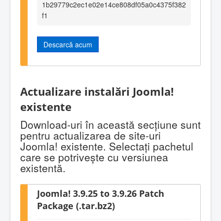
1b29779c2ec1e02e14ce808df05a0c4375f382
f1
Descarcă acum
Actualizare instalări Joomla!
existente
Download-uri în această secţiune sunt
pentru actualizarea de site-uri
Joomla! existente. Selectaţi pachetul
care se potriveşte cu versiunea
existentă.
Joomla! 3.9.25 to 3.9.26 Patch
Package (.tar.bz2)