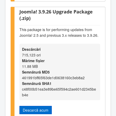
Joomla! 3.9.26 Upgrade Package
(.zip)
This package is for performing updates from
Joomla! 2.5 and previous 3.x releases to 3.9.26.
Descărcări
715,123 ori
Mărime fișier
11.88 MB
Semnătură MD5
461991bff65f63de1d0638160c3eb8a2
Semnătură SHA1
c48f00b51ea3e89be65f594c2ae601d2345be
b4e
Descarcă acum