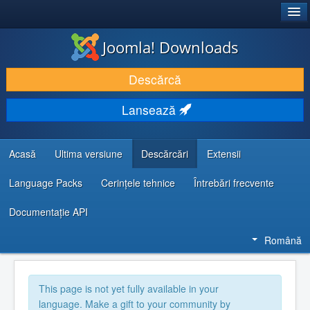
®
JOOMLA!
Joomla! Downloads
DESCARCĂ & ȘI EXTINDE
Descărcă
DESCOPERĂ & ÎNVAȚĂ
Lansează
COMUNITATE & SUPORT
RESURSE DEZVOLTATORI
Acasă
Ultima versiune
Descărcări
Extensii
Language Packs
Cerințele tehnice
Întrebări frecvente
Documentaţie API
Română
This page is not yet fully available in your
language. Make a gift to your community by