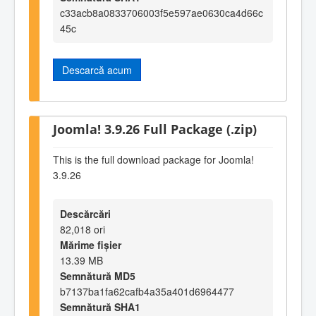
c33acb8a0833706003f5e597ae0630ca4d66c
45c
Descarcă acum
Joomla! 3.9.26 Full Package (.zip)
This is the full download package for Joomla!
3.9.26
Descărcări
82,018 ori
Mărime fișier
13.39 MB
Semnătură MD5
b7137ba1fa62cafb4a35a401d6964477
Semnătură SHA1