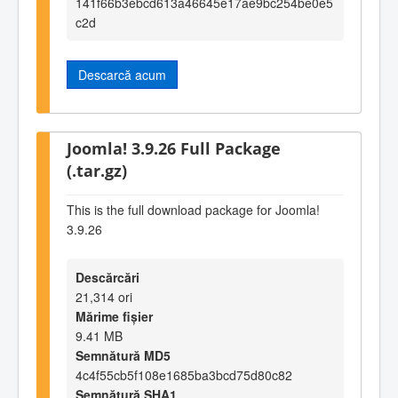
141f66b3ebcd613a46645e17ae9bc254be0e5
c2d
Descarcă acum
Joomla! 3.9.26 Full Package
(.tar.gz)
This is the full download package for Joomla!
3.9.26
Descărcări
21,314 ori
Mărime fișier
9.41 MB
Semnătură MD5
4c4f55cb5f108e1685ba3bcd75d80c82
Semnătură SHA1