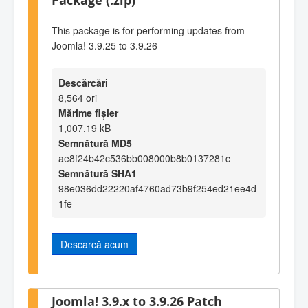
This package is for performing updates from
Joomla! 3.9.25 to 3.9.26
Descărcări
8,564 ori
Mărime fișier
1,007.19 kB
Semnătură MD5
ae8f24b42c536bb008000b8b0137281c
Semnătură SHA1
98e036dd22220af4760ad73b9f254ed21ee4d
1fe
Descarcă acum
Joomla! 3.9.x to 3.9.26 Patch