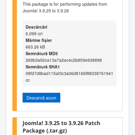
This package is for performing updates from
Joomla! 3.9.25 to 3.9.26
Descărcări
6,099 ori
Mărime fișier
663.26 kB
Semnătură MD5
269b3a92ca13a7a2ec4c2b859e938898
Semnătură SHA1
08fd7d8bad115af3c3a06d8166f88338761941
cc
Descarcă acum
Joomla! 3.9.25 to 3.9.26 Patch
Package (.tar.gz)