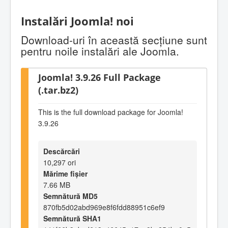
Instalări Joomla! noi
Download-uri în această secţiune sunt
pentru noile instalări ale Joomla.
Joomla! 3.9.26 Full Package
(.tar.bz2)
This is the full download package for Joomla!
3.9.26
Descărcări
10,297 ori
Mărime fișier
7.66 MB
Semnătură MD5
870fb5d02abd969e8f6fdd88951c6ef9
Semnătură SHA1