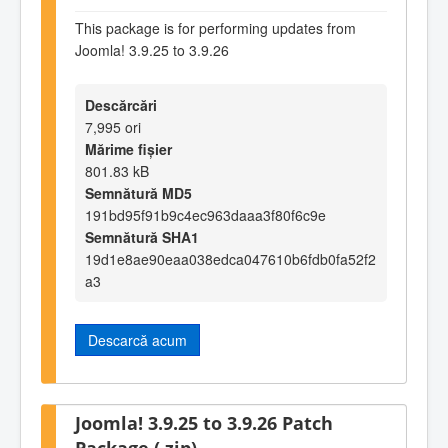
This package is for performing updates from
Joomla! 3.9.25 to 3.9.26
Descărcări
7,995 ori
Mărime fișier
801.83 kB
Semnătură MD5
191bd95f91b9c4ec963daaa3f80f6c9e
Semnătură SHA1
19d1e8ae90eaa038edca047610b6fdb0fa52f2
a3
Descarcă acum
Joomla! 3.9.25 to 3.9.26 Patch
Package (.zip)