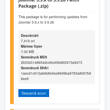
Package (.zip)
This package is for performing updates from
Joomla! 3.9.x to 3.9.26
Descărcări
7,419 ori
Mărime fișier
7.00 MB
Semnătură MD5
2b5320148654dc49cd36d60f473a9473
Semnătură SHA1
1aecd1c913a84b8e5ee8699ba9783a8067b9
8ee5
Descarcă acum