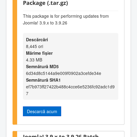
Package (.tar.gz)
This package is for performing updates from
Joomla! 3.9.x to 3.9.26
Descărcări
8,445 ori
Mărime fișier
4.33 MB
Semnătură MD5
6d34d8c5144a9e009f0902a3cefde34e
Semnătură SHA1
ef7b973ff27422b488c4cce6e5236fc92adc1d9
7
Descarcă acum
Joomla! 3.9.x to 3.9.26 Patch