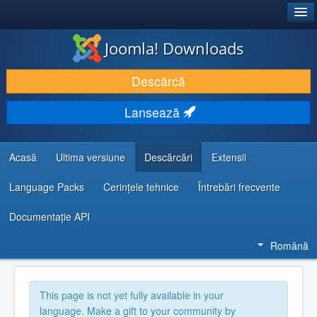
®
JOOMLA!
Joomla! Downloads
DESCARCĂ & ȘI EXTINDE
Descărcă
DESCOPERĂ & ÎNVAȚĂ
Lansează
COMUNITATE & SUPORT
RESURSE DEZVOLTATORI
Acasă
Ultima versiune
Descărcări
Extensii
Language Packs
Cerințele tehnice
Întrebări frecvente
Documentaţie API
Română
This page is not yet fully available in your
language. Make a gift to your community by