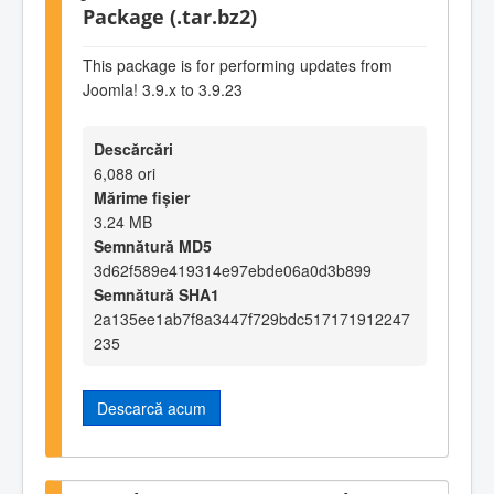
Package (.tar.bz2)
This package is for performing updates from
Joomla! 3.9.x to 3.9.23
Descărcări
6,088 ori
Mărime fișier
3.24 MB
Semnătură MD5
3d62f589e419314e97ebde06a0d3b899
Semnătură SHA1
2a135ee1ab7f8a3447f729bdc517171912247
235
Descarcă acum