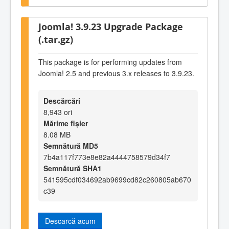
Joomla! 3.9.23 Upgrade Package
(.tar.gz)
This package is for performing updates from
Joomla! 2.5 and previous 3.x releases to 3.9.23.
Descărcări
8,943 ori
Mărime fișier
8.08 MB
Semnătură MD5
7b4a117f773e8e82a4444758579d34f7
Semnătură SHA1
541595cdf034692ab9699cd82c260805ab670
c39
Descarcă acum