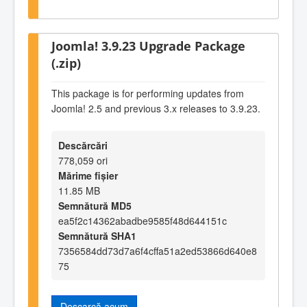
Joomla! 3.9.23 Upgrade Package
(.zip)
This package is for performing updates from
Joomla! 2.5 and previous 3.x releases to 3.9.23.
Descărcări
778,059 ori
Mărime fișier
11.85 MB
Semnătură MD5
ea5f2c14362abadbe9585f48d644151c
Semnătură SHA1
7356584dd73d7a6f4cffa51a2ed53866d640e8
75
Descarcă acum