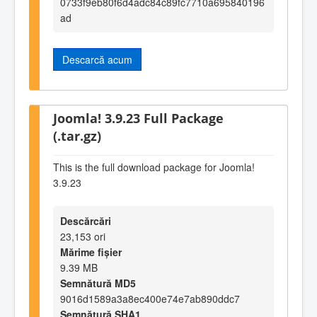
0733f9eb80f6d4adc84c89fc7710a695840196
ad
Descarcă acum
Joomla! 3.9.23 Full Package
(.tar.gz)
This is the full download package for Joomla!
3.9.23
Descărcări
23,153 ori
Mărime fișier
9.39 MB
Semnătură MD5
9016d1589a3a8ec400e74e7ab890ddc7
Semnătură SHA1