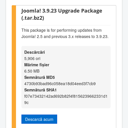
Joomla! 3.9.23 Upgrade Package
(.tar.bz2)
This package is for performing updates from
Joomla! 2.5 and previous 3.x releases to 3.9.23.
Descărcări
5,906 ori
Mărime fișier
6.50 MB
Semnătură MD5
4730b93bad96c058ea18d04eed3f7cb9
Semnătură SHA1
f07e73432142ad692b82f4f8156239662331d1
9c
Descarcă acum