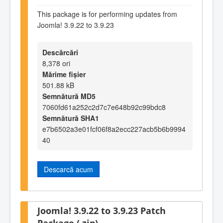
This package is for performing updates from
Joomla! 3.9.22 to 3.9.23
Descărcări
8,378 ori
Mărime fișier
501.88 kB
Semnătură MD5
7060fd61a252c2d7c7e648b92c99bdc8
Semnătură SHA1
e7b6502a3e01fcf06f8a2ecc227acb5b6b9994
40
Descarcă acum
Joomla! 3.9.22 to 3.9.23 Patch
Package (.zip)