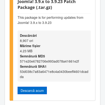
Joomla! 3.9.x to 3.9.23 Patch
Package (.tar.gz)
This package is for performing updates from
Joomla! 3.9.x to 3.9.23
Descărcări
8,907 ori
Mărime fișier
4.23 MB
Semnătură MD5
571e20e6782706e993ad078a41661e2f
Semnătură SHA1
53d038c7a83a6471e8c4a0430beeff4601dcad
da
Descarcă acum