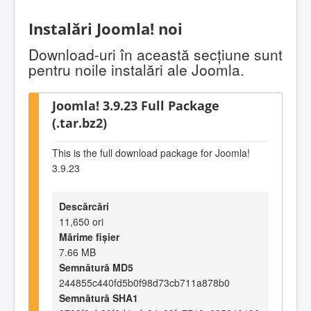
Instalări Joomla! noi
Download-uri în această secţiune sunt
pentru noile instalări ale Joomla.
Joomla! 3.9.23 Full Package
(.tar.bz2)
This is the full download package for Joomla!
3.9.23
Descărcări
11,650 ori
Mărime fișier
7.66 MB
Semnătură MD5
244855c440fd5b0f98d73cb711a878b0
Semnătură SHA1