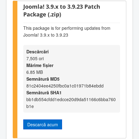
Joomla! 3.9.x to 3.9.23 Patch
Package (.zip)
This package is for performing updates from
Joomla! 3.9.x to 3.9.23
Descărcări
7,505 ori
Mărime fișier
6.85 MB
Semnătură MD5
81c2404ee4250fbc0a1c01971b84ebdd
Semnătură SHA1
bb1db554cfdd1edcce20d9da51166c6bba760
b1e
Descarcă acum