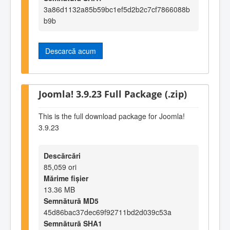
3a86d1132a85b59bc1ef5d2b2c7cf7866088b
b9b
Descarcă acum
Joomla! 3.9.23 Full Package (.zip)
This is the full download package for Joomla!
3.9.23
Descărcări
85,059 ori
Mărime fișier
13.36 MB
Semnătură MD5
45d86bac37dec69f92711bd2d039c53a
Semnătură SHA1