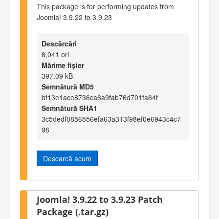
This package is for performing updates from
Joomla! 3.9.22 to 3.9.23
Descărcări
6,041 ori
Mărime fișier
397.09 kB
Semnătură MD5
bf13e1ace8736ca6a9fab76d701fa64f
Semnătură SHA1
3c5dedf0856556efa63a313f98ef0e6943c4c7
96
Descarcă acum
Joomla! 3.9.22 to 3.9.23 Patch
Package (.tar.gz)