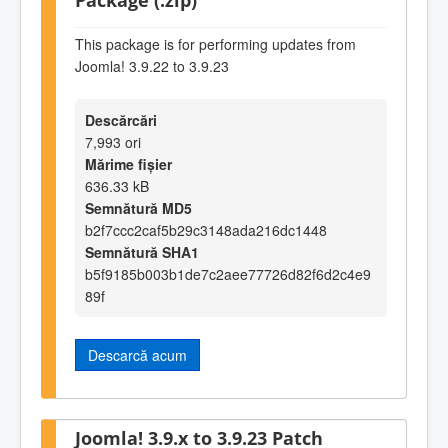
This package is for performing updates from
Joomla! 3.9.22 to 3.9.23
Descărcări
7,993 ori
Mărime fișier
636.33 kB
Semnătură MD5
b2f7ccc2caf5b29c3148ada216dc1448
Semnătură SHA1
b5f9185b003b1de7c2aee77726d82f6d2c4e9
89f
Descarcă acum
Joomla! 3.9.x to 3.9.23 Patch