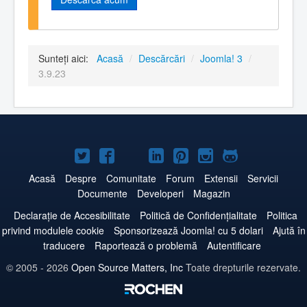
Sunteți aici:
Acasă
/
Descărcări
/
Joomla! 3
/
3.9.23
Joomla!
Joomla!
Joomla!
Joomla!
Joomla!
Joomla!
Joomla!
pe
pe
pe
pe
pe
pe
pe
Acasă
Despre
Comunitate
Forum
Extensii
Servicii
Documente
Developeri
Magazin
Twitter
Facebook
YouTube
LinkedIn
Pinterest
Instagram
GitHub
Declarație de Accesibilitate
Politică de Confidențialitate
Politica
privind modulele cookie
Sponsorizează Joomla! cu 5 dolari
Ajută în
traducere
Raportează o problemă
Autentificare
© 2005 - 2026
Open Source Matters, Inc
Toate drepturile rezervate.