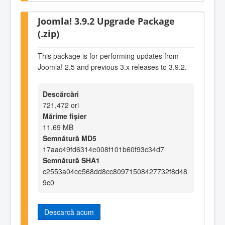
Joomla! 3.9.2 Upgrade Package
(.zip)
This package is for performing updates from
Joomla! 2.5 and previous 3.x releases to 3.9.2.
Descărcări
721,472 ori
Mărime fișier
11.69 MB
Semnătură MD5
17aac49fd6314e008f101b60f93c34d7
Semnătură SHA1
c2553a04ce568dd8cc80971508427732f8d48
9c0
Descarcă acum