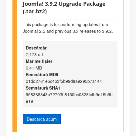
Joomla! 3.9.2 Upgrade Package
(.tar.bz2)
This package is for performing updates from
Joomla! 2.5 and previous 3.x releases to 3.9.2.
Descărcări
7,173 ori
Mărime fișier
6.41 MB
Semnătură MD5
b1dd2761e5c4b3f5b99d8a9295b7a144
Semnătură SHA1
958368843b72793b8150bc0828fcfb9d15b9b
e19
Descarcă acum