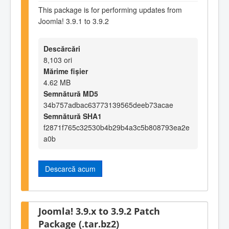
This package is for performing updates from
Joomla! 3.9.1 to 3.9.2
Descărcări
8,103 ori
Mărime fișier
4.62 MB
Semnătură MD5
34b757adbac63773139565deeb73acae
Semnătură SHA1
f2871f765c32530b4b29b4a3c5b808793ea2e
a0b
Descarcă acum
Joomla! 3.9.x to 3.9.2 Patch
Package (.tar.bz2)