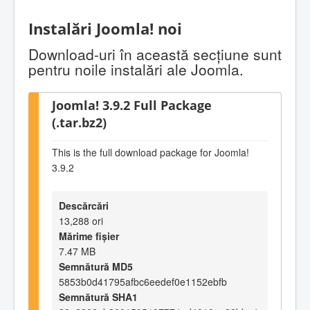
Instalări Joomla! noi
Download-uri în această secţiune sunt
pentru noile instalări ale Joomla.
Joomla! 3.9.2 Full Package
(.tar.bz2)
This is the full download package for Joomla!
3.9.2
Descărcări
13,288 ori
Mărime fișier
7.47 MB
Semnătură MD5
5853b0d41795afbc6eedef0e1152ebfb
Semnătură SHA1