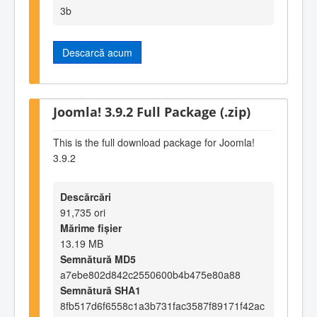
3b
Descarcă acum
Joomla! 3.9.2 Full Package (.zip)
This is the full download package for Joomla!
3.9.2
Descărcări
91,735 ori
Mărime fișier
13.19 MB
Semnătură MD5
a7ebe802d842c2550600b4b475e80a88
Semnătură SHA1
8fb517d6f6558c1a3b731fac3587f89171f42ac