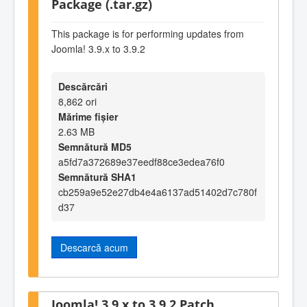
Package (.tar.gz)
This package is for performing updates from
Joomla! 3.9.x to 3.9.2
Descărcări
8,862 ori
Mărime fișier
2.63 MB
Semnătură MD5
a5fd7a372689e37eedf88ce3edea76f0
Semnătură SHA1
cb259a9e52e27db4e4a6137ad51402d7c780f
d37
Descarcă acum
Joomla! 3.9.x to 3.9.2 Patch