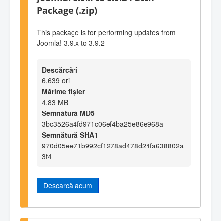
Package (.zip)
This package is for performing updates from
Joomla! 3.9.x to 3.9.2
Descărcări
6,639 ori
Mărime fișier
4.83 MB
Semnătură MD5
3bc3526a4fd971c06ef4ba25e86e968a
Semnătură SHA1
970d05ee71b992cf1278ad478d24fa638802a
3f4
Descarcă acum