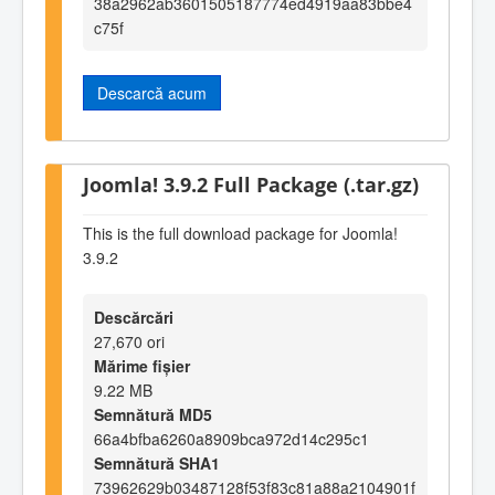
38a2962ab3601505187774ed4919aa83bbe4
c75f
Descarcă acum
Joomla! 3.9.2 Full Package (.tar.gz)
This is the full download package for Joomla!
3.9.2
Descărcări
27,670 ori
Mărime fișier
9.22 MB
Semnătură MD5
66a4bfba6260a8909bca972d14c295c1
Semnătură SHA1
73962629b03487128f53f83c81a88a2104901f