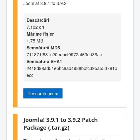
Joomla! 3.9.1 to 3.9.2
Descărcări
7,102 ori
Mărime fișier
1.75 MB
Semnătură MD5
711871f831c20eebcf0972af63dd36ae
Semnătură SHA1
2418d98ad51ebbc6ad4988bbfc395a553791b
ecc
Descarcă acum
Joomla! 3.9.1 to 3.9.2 Patch
Package (.tar.gz)