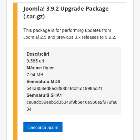
Joomla! 3.9.2 Upgrade Package
(.tar.gz)
This package is for performing updates from
Joomla! 2.5 and previous 3.x releases to 3.9.2.
Descărcări
9,585 ori
Mărime fișier
7.94 MB
Semnătură MD5
544a858ed8ec8f98b4fdbf4d1998ad21
Semnătură SHA1
ce6adb39eeb5d35349f9b5e10e360e2f976fa0
34
Descarcă acum