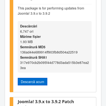
This package is for performing updates from
Joomla! 3.9.x to 3.9.2
Descărcări
6,747 ori
Mărime fișier
1.93 MB
Semnătură MD5
136ad44e689914ff903fb8d504a22519
Semnătură SHA1
317e970cb2b095f44d778d3ada515b3e87ea2
3ea
Descarcă acum
Joomla! 3.9.x to 3.9.2 Patch