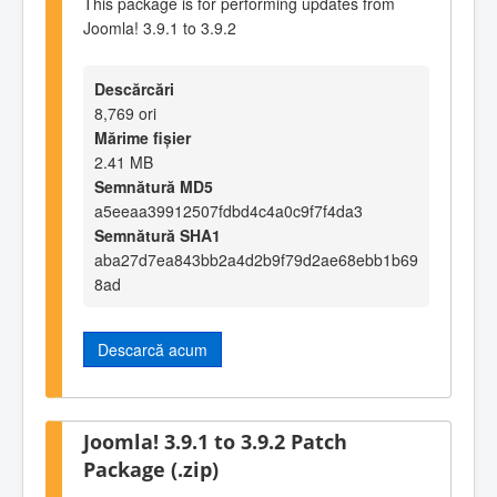
This package is for performing updates from
Joomla! 3.9.1 to 3.9.2
Descărcări
8,769 ori
Mărime fișier
2.41 MB
Semnătură MD5
a5eeaa39912507fdbd4c4a0c9f7f4da3
Semnătură SHA1
aba27d7ea843bb2a4d2b9f79d2ae68ebb1b69
8ad
Descarcă acum
Joomla! 3.9.1 to 3.9.2 Patch
Package (.zip)