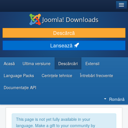
®
JOOMLA!
Joomla! Downloads
DESCARCĂ & ȘI EXTINDE
Descărcă
DESCOPERĂ & ÎNVAȚĂ
Lansează
COMUNITATE & SUPORT
RESURSE DEZVOLTATORI
Acasă
Ultima versiune
Descărcări
Extensii
Language Packs
Cerințele tehnice
Întrebări frecvente
Documentaţie API
Română
This page is not yet fully available in your
language. Make a gift to your community by