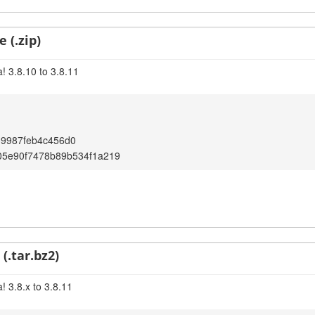
 (.zip)
! 3.8.10 to 3.8.11
39987feb4c456d0
05e90f7478b89b534f1a219
(.tar.bz2)
! 3.8.x to 3.8.11