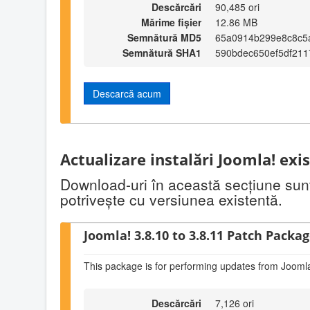
Descărcări
90,485 ori
Mărime fișier
12.86 MB
Semnătură MD5
65a0914b299e8c8c5
Semnătură SHA1
590bdec650ef5df211
Descarcă acum
Actualizare instalări Joomla! exi
Download-uri în această secţiune sunt 
potriveşte cu versiunea existentă.
Joomla! 3.8.10 to 3.8.11 Patch Package
This package is for performing updates from Joomla
Descărcări
7,126 ori