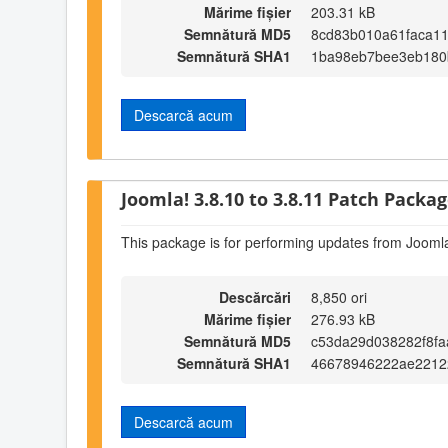
Mărime fișier
203.31 kB
Semnătură MD5
8cd83b010a61faca11
Semnătură SHA1
1ba98eb7bee3eb180
Descarcă acum
Joomla! 3.8.10 to 3.8.11 Patch Package
This package is for performing updates from Joomla
Descărcări
8,850 ori
Mărime fișier
276.93 kB
Semnătură MD5
c53da29d038282f8fa
Semnătură SHA1
46678946222ae22122
Descarcă acum