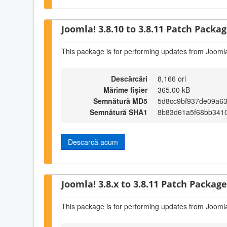
Joomla! 3.8.10 to 3.8.11 Patch Package
This package is for performing updates from Joomla
Descărcări
8,166 ori
Mărime fișier
365.00 kB
Semnătură MD5
5d8cc9bf937de09a6
Semnătură SHA1
8b83d61a5f68bb341
Descarcă acum
Joomla! 3.8.x to 3.8.11 Patch Package 
This package is for performing updates from Joomla