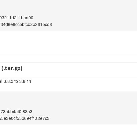
93211d2ff1bad90
234d6e6cc5bfcb2b2615cd8
(.tar.gz)
! 3.8.x to 3.8.11
73abb4af0f88a3
55e3e0cf55b694f1a2e7c3