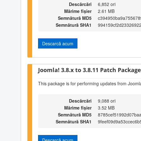
Descărcări
6,852 ori
Mărime fișier
2.61 MB
Semnătură MD5
c394950ba9a755678
Semnătură SHA1
994159cf2d2332692
Descarcă acum
Joomla! 3.8.x to 3.8.11 Patch Package 
This package is for performing updates from Joomla
Descărcări
9,088 ori
Mărime fișier
3.52 MB
Semnătură MD5
8785cef51992d07baa
Semnătură SHA1
9feef09d9a53ccec6b
Descarcă acum