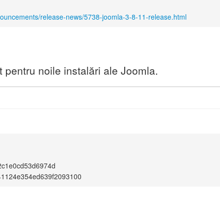
nouncements/release-news/5738-joomla-3-8-11-release.html
pentru noile instalări ale Joomla.
1
2c1e0cd53d6974d
41124e354ed639f2093100