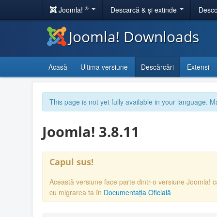
®
Joomla!
Descarcă & și extinde
Desco
Joomla! Downloads
Acasă
Ultima versiune
Descărcări
Extensii
This page is not yet fully available in your language. M
Joomla! 3.8.11
Capul sus!
Această versiune face parte dintr-o versiune Joomla! 
cu migrarea ta în
Documentația Oficială