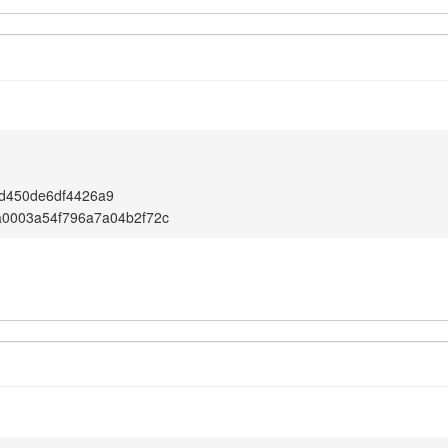
1
d450de6df4426a9
a0003a54f796a7a04b2f72c
1