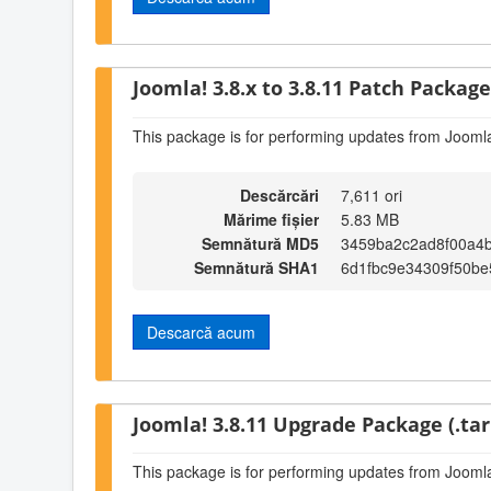
Joomla! 3.8.x to 3.8.11 Patch Package 
This package is for performing updates from Joomla
Descărcări
7,611 ori
Mărime fișier
5.83 MB
Semnătură MD5
3459ba2c2ad8f00a4b
Semnătură SHA1
6d1fbc9e34309f50b
Descarcă acum
Joomla! 3.8.11 Upgrade Package (.tar
This package is for performing updates from Joomla