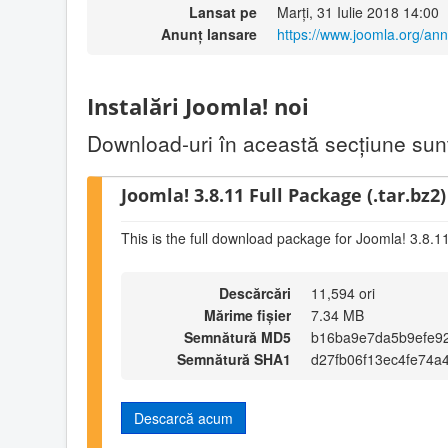
Lansat pe
Marți, 31 Iulie 2018 14:00
Anunț lansare
https://www.joomla.org/an
Instalări Joomla! noi
Download-uri în această secţiune sunt 
Joomla! 3.8.11 Full Package (.tar.bz2)
This is the full download package for Joomla! 3.8.1
Descărcări
11,594 ori
Mărime fișier
7.34 MB
Semnătură MD5
b16ba9e7da5b9efe9
Semnătură SHA1
d27fb06f13ec4fe74a
Descarcă acum