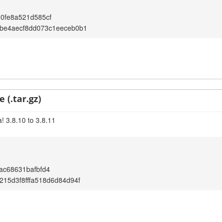
0fe8a521d585cf
be4aecf8dd073c1eeceb0b1
 (.tar.gz)
! 3.8.10 to 3.8.11
ac68631bafbfd4
15d3f8fffa518d6d84d94f