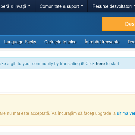
peră & învață
Comunitate & suport
Resurse dezvoltatori
Des
Language Packs
Cerințele tehnice
Întrebări frecvente
Doc
ake a gift to your community by translating it! Click
here
to start.
care nu mai este acceptată. Vă încurajăm să faceți upgrade la
ultima ve