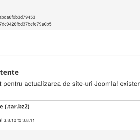
abda8f0b3d79453
7dc9428fbd37befe79a6b5
stente
pentru actualizarea de site-uri Joomla! existen
 (.tar.bz2)
! 3.8.10 to 3.8.11