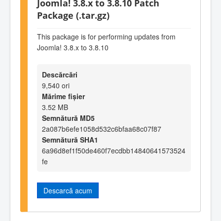
Joomla! 3.8.x to 3.8.10 Patch
Package (.tar.gz)
This package is for performing updates from
Joomla! 3.8.x to 3.8.10
Descărcări
9,540 ori
Mărime fișier
3.52 MB
Semnătură MD5
2a087b6efe1058d532c6bfaa68c07f87
Semnătură SHA1
6a96d8ef1f50de460f7ecdbb14840641573524
fe
Descarcă acum