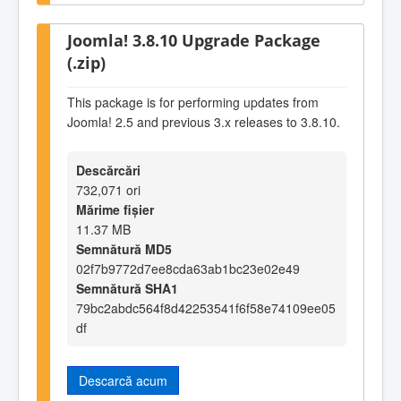
Joomla! 3.8.10 Upgrade Package
(.zip)
This package is for performing updates from
Joomla! 2.5 and previous 3.x releases to 3.8.10.
Descărcări
732,071 ori
Mărime fișier
11.37 MB
Semnătură MD5
02f7b9772d7ee8cda63ab1bc23e02e49
Semnătură SHA1
79bc2abdc564f8d42253541f6f58e74109ee05
df
Descarcă acum