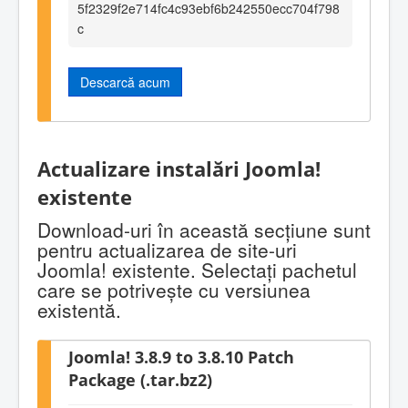
5f2329f2e714fc4c93ebf6b242550ecc704f798
c
Descarcă acum
Actualizare instalări Joomla!
existente
Download-uri în această secţiune sunt
pentru actualizarea de site-uri
Joomla! existente. Selectaţi pachetul
care se potriveşte cu versiunea
existentă.
Joomla! 3.8.9 to 3.8.10 Patch
Package (.tar.bz2)