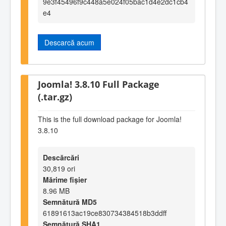
9e3f45496f9c448a5e024f05bac1d4e2dc1cb4
e4
Descarcă acum
Joomla! 3.8.10 Full Package
(.tar.gz)
This is the full download package for Joomla!
3.8.10
Descărcări
30,819 ori
Mărime fișier
8.96 MB
Semnătură MD5
61891613ac19ce830734384518b3ddff
Semnătură SHA1