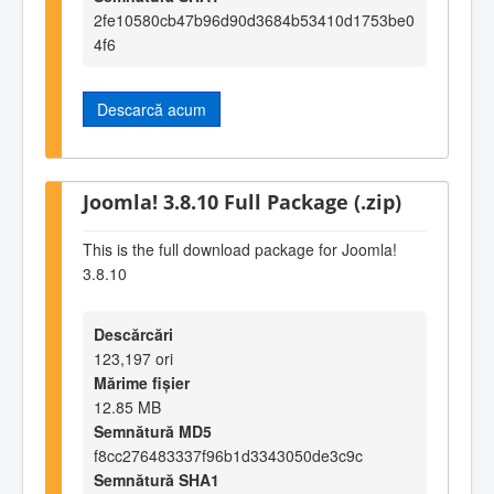
2fe10580cb47b96d90d3684b53410d1753be0
4f6
Descarcă acum
Joomla! 3.8.10 Full Package (.zip)
This is the full download package for Joomla!
3.8.10
Descărcări
123,197 ori
Mărime fișier
12.85 MB
Semnătură MD5
f8cc276483337f96b1d3343050de3c9c
Semnătură SHA1