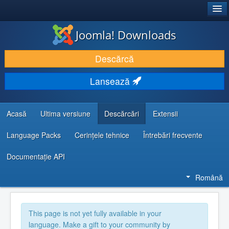
®
JOOMLA!
Joomla! Downloads
DESCARCĂ & ȘI EXTINDE
Descărcă
DESCOPERĂ & ÎNVAȚĂ
Lansează
COMUNITATE & SUPORT
RESURSE DEZVOLTATORI
Acasă
Ultima versiune
Descărcări
Extensii
Language Packs
Cerințele tehnice
Întrebări frecvente
Documentaţie API
Română
This page is not yet fully available in your
language. Make a gift to your community by