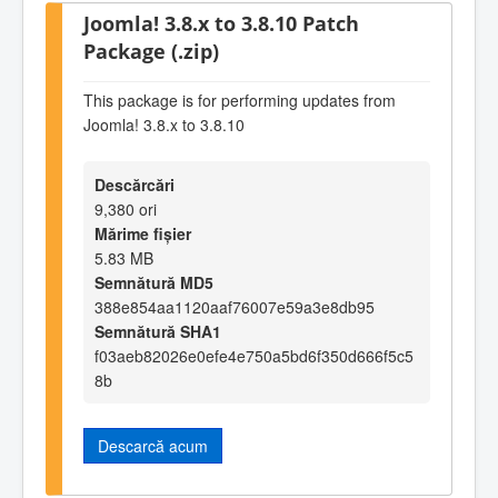
Joomla! 3.8.x to 3.8.10 Patch
Package (.zip)
This package is for performing updates from
Joomla! 3.8.x to 3.8.10
Descărcări
9,380 ori
Mărime fișier
5.83 MB
Semnătură MD5
388e854aa1120aaf76007e59a3e8db95
Semnătură SHA1
f03aeb82026e0efe4e750a5bd6f350d666f5c5
8b
Descarcă acum