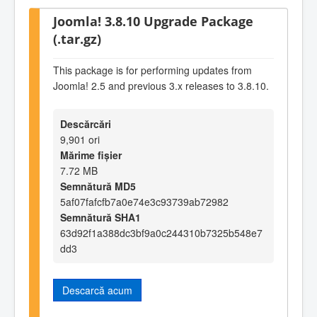
Joomla! 3.8.10 Upgrade Package
(.tar.gz)
This package is for performing updates from
Joomla! 2.5 and previous 3.x releases to 3.8.10.
Descărcări
9,901 ori
Mărime fișier
7.72 MB
Semnătură MD5
5af07fafcfb7a0e74e3c93739ab72982
Semnătură SHA1
63d92f1a388dc3bf9a0c244310b7325b548e7
dd3
Descarcă acum