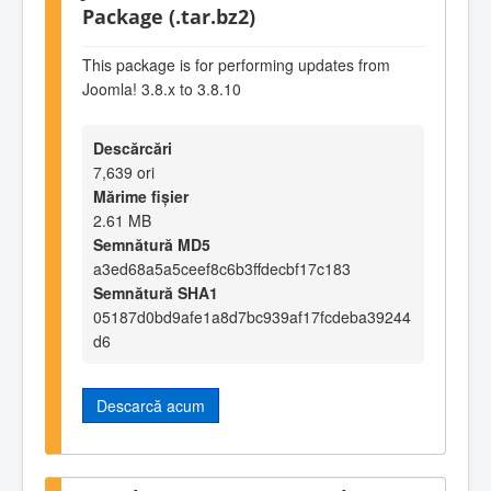
Package (.tar.bz2)
This package is for performing updates from
Joomla! 3.8.x to 3.8.10
Descărcări
7,639 ori
Mărime fișier
2.61 MB
Semnătură MD5
a3ed68a5a5ceef8c6b3ffdecbf17c183
Semnătură SHA1
05187d0bd9afe1a8d7bc939af17fcdeba39244
d6
Descarcă acum