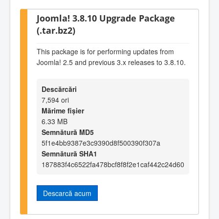
Joomla! 3.8.10 Upgrade Package
(.tar.bz2)
This package is for performing updates from
Joomla! 2.5 and previous 3.x releases to 3.8.10.
Descărcări
7,594 ori
Mărime fișier
6.33 MB
Semnătură MD5
5f1e4bb9387e3c9390d8f500390f307a
Semnătură SHA1
187883f4c6522fa478bcf8f8f2e1caf442c24d60
Descarcă acum