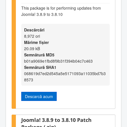
This package is for performing updates from
Joomla! 3.8.9 to 3.8.10
Descărcări
8,972 ori
Mărime fișier
20.09 kB
Semnătură MD5
b01a9069e1fbd8f9b31f394b04c7c463
Semnătură SHA1
068619d7ed2d545a5e5171093a11035bd7b3
8573
Descarcă acum
Joomla! 3.8.9 to 3.8.10 Patch
Package (.zip)