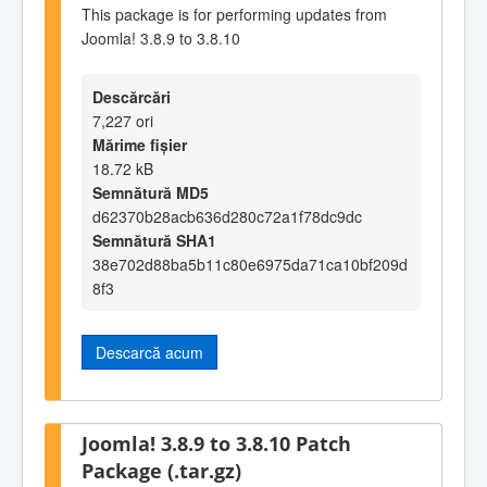
This package is for performing updates from
Joomla! 3.8.9 to 3.8.10
Descărcări
7,227 ori
Mărime fișier
18.72 kB
Semnătură MD5
d62370b28acb636d280c72a1f78dc9dc
Semnătură SHA1
38e702d88ba5b11c80e6975da71ca10bf209d
8f3
Descarcă acum
Joomla! 3.8.9 to 3.8.10 Patch
Package (.tar.gz)