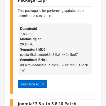
This package is for performing updates from
Joomla! 3.8.9 to 3.8.10
Descărcări
7,839 ori
Mărime fișier
28.25 kB
Semnătură MD5
cec9a4f8dacde0b85a84b21440c1bef7
Semnătură SHA1
d834fb2ddadef5e6e73c85670027ee3317e76
1a1
Descarcă acum
Joomla! 3.8.x to 3.8.10 Patch