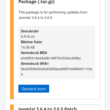
Package (.tar.gz)
This package is for performing updates from
Joomla! 3.6.4 to 3.6.5
Descărcări
5,519 ori
Mărime fișier
74.56 kB
Semnătură MD5
e049f5416ea5a9b1d9f70c503ec459bc
Semnătură SHA1
9ec6359fc5040c6365face995f7e49f649111bc
0
Descarcă acum
Joomla! 3.6.4 to 3.6.5 Patch