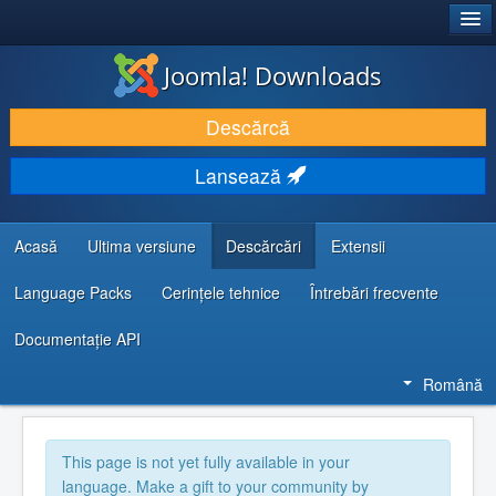
®
JOOMLA!
Joomla! Downloads
DESCARCĂ & ȘI EXTINDE
Descărcă
DESCOPERĂ & ÎNVAȚĂ
Lansează
COMUNITATE & SUPORT
RESURSE DEZVOLTATORI
Acasă
Ultima versiune
Descărcări
Extensii
Language Packs
Cerințele tehnice
Întrebări frecvente
Documentaţie API
Română
This page is not yet fully available in your
language. Make a gift to your community by