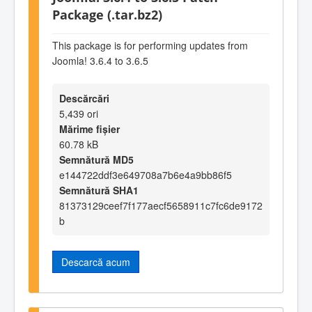
Package (.tar.bz2)
This package is for performing updates from
Joomla! 3.6.4 to 3.6.5
Descărcări
5,439 ori
Mărime fișier
60.78 kB
Semnătură MD5
e144722ddf3e649708a7b6e4a9bb86f5
Semnătură SHA1
81373129ceef7f177aecf5658911c7fc6de9172
b
Descarcă acum