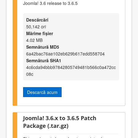
Joomla! 3.6 release to 3.6.5
Descărcări
50,142 ori
Mărime fișier
4.02 MB
Semnătură MD5
6a42bac76ae102eb629b617edd558704
Semnătură SHA1
4c6cda94bbb97842805749481b566c0a472cc
08c
Descarcă acum
Joomla! 3.6.x to 3.6.5 Patch
Package (.tar.gz)