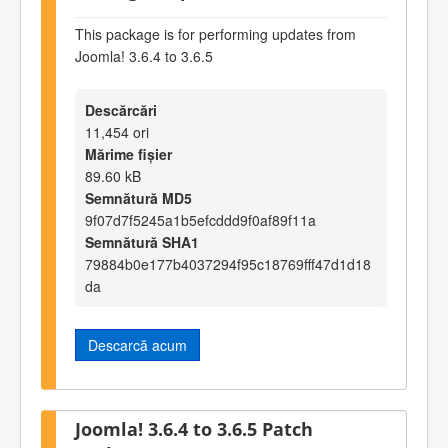
This package is for performing updates from
Joomla! 3.6.4 to 3.6.5
Descărcări
11,454 ori
Mărime fișier
89.60 kB
Semnătură MD5
9f07d7f5245a1b5efcddd9f0af89f11a
Semnătură SHA1
79884b0e177b4037294f95c18769fff47d1d18
da
Descarcă acum
Joomla! 3.6.4 to 3.6.5 Patch