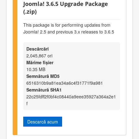
Joomla! 3.6.5 Upgrade Package
(.zip)
This package is for performing updates from
Joomla! 2.5 and previous 3.x releases to 3.6.5
Descărcări
2,045,867 ori
Mărime fișier
10.35 MB
Semnătură MD5
6516310b9a81ea34a6c4f31771f9a981
Semnătură SHA1
22c25fdff2f0bf4c08440a9eee35927a364a2e1
f
Descarcă acum