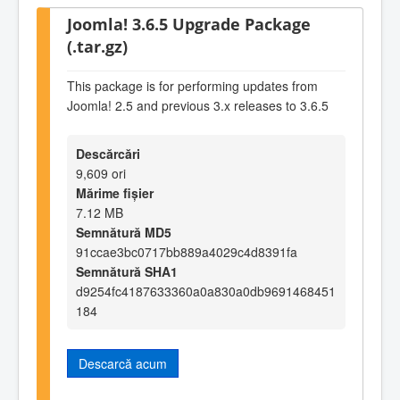
Joomla! 3.6.5 Upgrade Package
(.tar.gz)
This package is for performing updates from
Joomla! 2.5 and previous 3.x releases to 3.6.5
Descărcări
9,609 ori
Mărime fișier
7.12 MB
Semnătură MD5
91ccae3bc0717bb889a4029c4d8391fa
Semnătură SHA1
d9254fc4187633360a0a830a0db9691468451
184
Descarcă acum