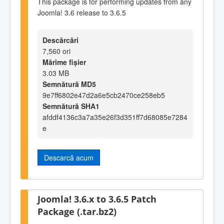
This package is for performing updates from any
Joomla! 3.6 release to 3.6.5
Descărcări
7,560 ori
Mărime fișier
3.03 MB
Semnătură MD5
9e7ff6802e47d2a6e5cb2470ce258eb5
Semnătură SHA1
afddf4136c3a7a35e26f3d351ff7d68085e7284
e
Descarcă acum
Joomla! 3.6.x to 3.6.5 Patch
Package (.tar.bz2)