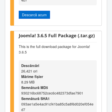
Descarcă acum
Joomla! 3.6.5 Full Package (.tar.gz)
This is the full download package for Joomla!
3.6.5
Descărcări
26,421 ori
Mărime fișier
8.29 MB
Semnătură MD5
930216bc68752cec6c482373dfae7901
Semnătură SHA1
093ae1a5e4ac91cf41ba85c5a8f6d020ef054e
d7