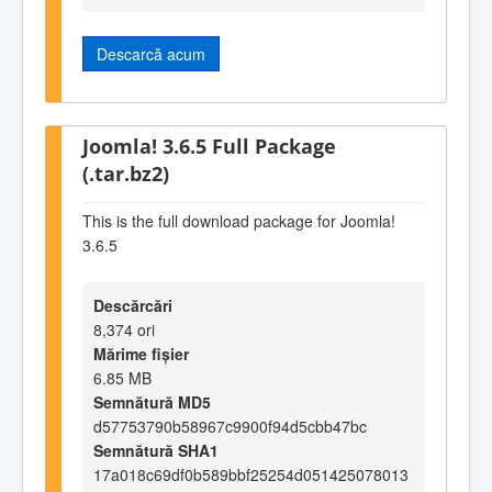
Descarcă acum
Joomla! 3.6.5 Full Package
(.tar.bz2)
This is the full download package for Joomla!
3.6.5
Descărcări
8,374 ori
Mărime fișier
6.85 MB
Semnătură MD5
d57753790b58967c9900f94d5cbb47bc
Semnătură SHA1
17a018c69df0b589bbf25254d051425078013