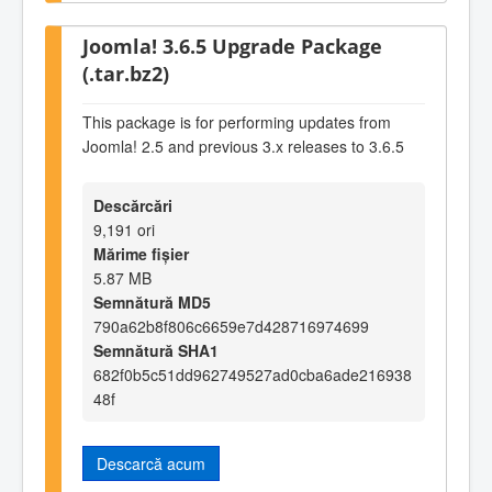
Joomla! 3.6.5 Upgrade Package
(.tar.bz2)
This package is for performing updates from
Joomla! 2.5 and previous 3.x releases to 3.6.5
Descărcări
9,191 ori
Mărime fișier
5.87 MB
Semnătură MD5
790a62b8f806c6659e7d428716974699
Semnătură SHA1
682f0b5c51dd962749527ad0cba6ade216938
48f
Descarcă acum