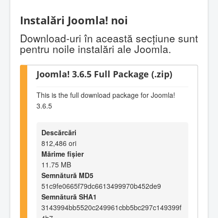
Instalări Joomla! noi
Download-uri în această secţiune sunt
pentru noile instalări ale Joomla.
Joomla! 3.6.5 Full Package (.zip)
This is the full download package for Joomla!
3.6.5
Descărcări
812,486 ori
Mărime fișier
11.75 MB
Semnătură MD5
51c9fe0665f79dc6613499970b452de9
Semnătură SHA1
3143994bb5520c249961cbb5bc297c149399f
4b7