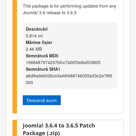
This package is for performing updates from any
Joomla! 3.6 release to 3.6.5
Descărcări
5,814 ori
Mărime fișier
2.46 MB
Semnătură MD5
1068487974237bfcc7a00f3e8a503805
Semnătură SHA1
a6d9adeb026cc0a49f488746055a33c2a78f6
300
Descarcă acum
Joomla! 3.6.4 to 3.6.5 Patch
Package (.zip)