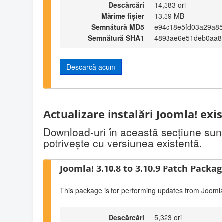
Descărcări
14,383 ori
Mărime fișier
13.39 MB
Semnătură MD5
e94c18e5fd03a29a8
Semnătură SHA1
4893ae6e51deb0aa8
Descarcă acum
Actualizare instalări Joomla! exi
Download-uri în această secţiune sunt 
potriveşte cu versiunea existentă.
Joomla! 3.10.8 to 3.10.9 Patch Package
This package is for performing updates from Joomla
Descărcări
5,323 ori