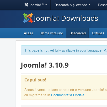
®
Joomla!
Descarcă & și extinde
Desco
Joomla! Downloads
Acasă
Ultima versiune
Descărcări
Extensii
This page is not yet fully available in your language. M
Joomla! 3.10.9
Capul sus!
Această versiune face parte dintr-o versiune Joomla! 
cu migrarea ta în
Documentația Oficială