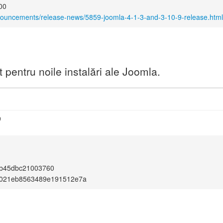
00
nouncements/release-news/5859-joomla-4-1-3-and-3-10-9-release.html
pentru noile instalări ale Joomla.
9
4b45dbc21003760
a021eb8563489e191512e7a