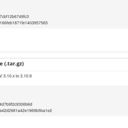
7cbf12b6749fc3
166feb1871fe1403957565
 (.tar.gz)
! 3.10.x to 3.10.9
4d7b9f2c9306b6d
a42d2981a42e1969b5ba1e2