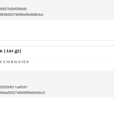
8557b2bf0f95d0
43838d3078d96e9b4b8b4cc
 (.tar.gz)
! 3.10.8 to 3.10.9
5202ef611a4fc61
ddaaf2527484585b640dcc3