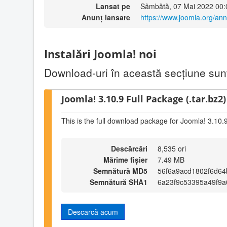
Lansat pe
Sâmbătă, 07 Mai 2022 00:
Anunț lansare
https://www.joomla.org/an
Instalări Joomla! noi
Download-uri în această secţiune sunt 
Joomla! 3.10.9 Full Package (.tar.bz2)
This is the full download package for Joomla! 3.10.
Descărcări
8,535 ori
Mărime fișier
7.49 MB
Semnătură MD5
56f6a9acd1802f6d6
Semnătură SHA1
6a23f9c53395a49f9
Descarcă acum