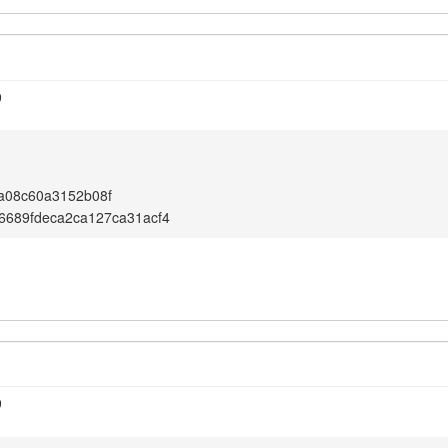
9
a08c60a3152b08f
6689fdeca2ca127ca31acf4
9