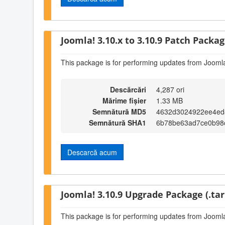
Joomla! 3.10.x to 3.10.9 Patch Package
This package is for performing updates from Joomla
Descărcări
4,287 ori
Mărime fișier
1.33 MB
Semnătură MD5
4632d3024922ee4ed
Semnătură SHA1
6b78be63ad7ce0b98
Descarcă acum
Joomla! 3.10.9 Upgrade Package (.tar
This package is for performing updates from Joomla