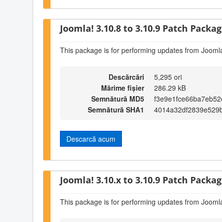
Joomla! 3.10.8 to 3.10.9 Patch Package
This package is for performing updates from Joomla
Descărcări
5,295 ori
Mărime fișier
286.29 kB
Semnătură MD5
f3e9e1fce66ba7eb52
Semnătură SHA1
4014a32df2839e529
Descarcă acum
Joomla! 3.10.x to 3.10.9 Patch Package
This package is for performing updates from Joomla