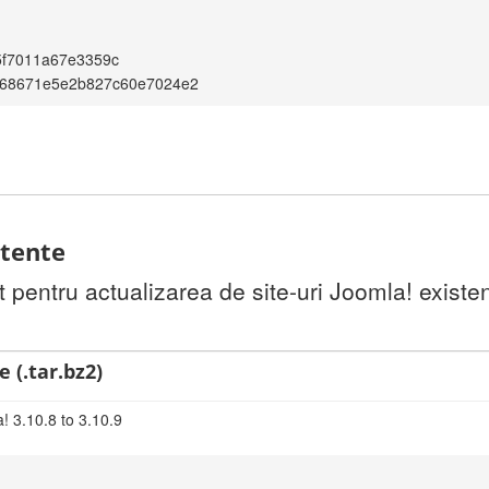
5f7011a67e3359c
68671e5e2b827c60e7024e2
stente
pentru actualizarea de site-uri Joomla! existen
 (.tar.bz2)
! 3.10.8 to 3.10.9