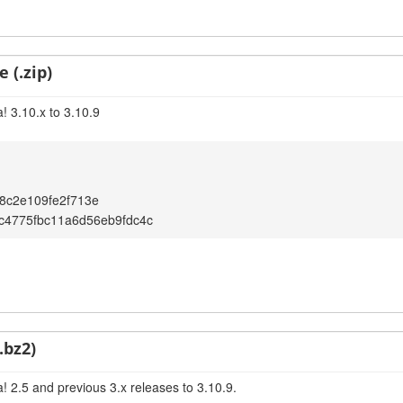
 (.zip)
! 3.10.x to 3.10.9
8c2e109fe2f713e
c4775fbc11a6d56eb9fdc4c
.bz2)
! 2.5 and previous 3.x releases to 3.10.9.