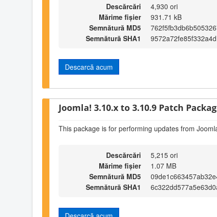
Descărcări
4,930 ori
Mărime fișier
931.71 kB
Semnătură MD5
762f5fb3db6b505326
Semnătură SHA1
9572a72fe85f332a4d
Descarcă acum
Joomla! 3.10.x to 3.10.9 Patch Package
This package is for performing updates from Joomla
Descărcări
5,215 ori
Mărime fișier
1.07 MB
Semnătură MD5
09de1c663457ab32e
Semnătură SHA1
6c322dd577a5e63d0
Descarcă acum