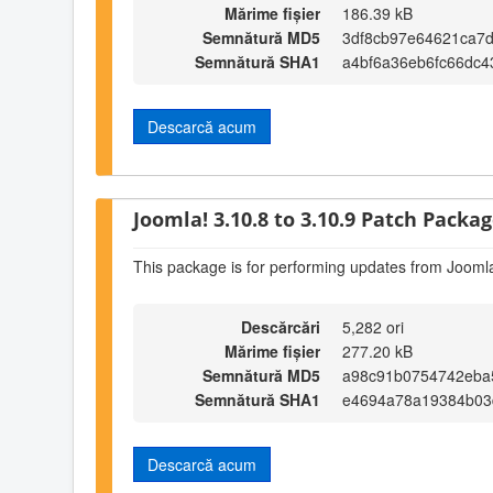
Mărime fișier
186.39 kB
Semnătură MD5
3df8cb97e64621ca7d
Semnătură SHA1
a4bf6a36eb6fc66dc
Descarcă acum
Joomla! 3.10.8 to 3.10.9 Patch Package
This package is for performing updates from Joomla
Descărcări
5,282 ori
Mărime fișier
277.20 kB
Semnătură MD5
a98c91b0754742eba
Semnătură SHA1
e4694a78a19384b03
Descarcă acum