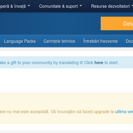
peră & învață
Comunitate & suport
Resurse dezvoltatori
Des
Language Packs
Cerințele tehnice
Întrebări frecvente
Doc
ake a gift to your community by translating it! Click
here
to start.
care nu mai este acceptată. Vă încurajăm să faceți upgrade la
ultima ve