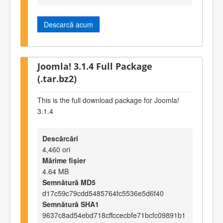
Descarcă acum
Joomla! 3.1.4 Full Package
(.tar.bz2)
This is the full download package for Joomla!
3.1.4
Descărcări
4,460 ori
Mărime fișier
4.64 MB
Semnătură MD5
d17c59c79cdd5485764fc5536e5d6f40
Semnătură SHA1
9637c8ad54ebd718cffccecbfe71bcfc09891b1