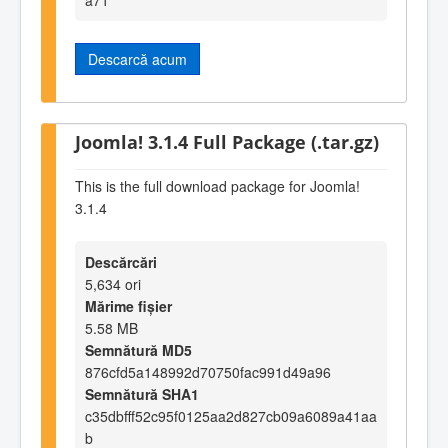
Descarcă acum
Joomla! 3.1.4 Full Package (.tar.gz)
This is the full download package for Joomla!
3.1.4
Descărcări
5,634 ori
Mărime fișier
5.58 MB
Semnătură MD5
876cfd5a148992d70750fac991d49a96
Semnătură SHA1
c35dbfff52c95f0125aa2d827cb09a6089a41aa
b