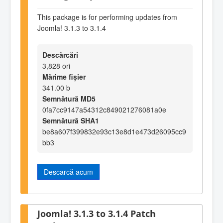
This package is for performing updates from
Joomla! 3.1.3 to 3.1.4
Descărcări
3,828 ori
Mărime fișier
341.00 b
Semnătură MD5
0fa7cc9147a54312c849021276081a0e
Semnătură SHA1
be8a607f399832e93c13e8d1e473d26095cc9
bb3
Descarcă acum
Joomla! 3.1.3 to 3.1.4 Patch