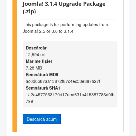
Joomla! 3.1.4 Upgrade Package
(.zip)
This package is for performing updates from
Joomla! 2.5 or 3.0 to 3.1.4
Descărcări
12,594 ori
Mărime fișier
7.28 MB
Semnătură MD5
ac0d0b87aa13872f87c4ec53e387a27f
Semnătură SHA1
1a2a4577563170d17ded631b415387783d0fb
799
Descarcă acum