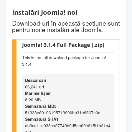
Instalări Joomla! noi
Download-uri în această secţiune sunt
pentru noile instalări ale Joomla.
Joomla! 3.1.4 Full Package (.zip)
This is the full download package for Joomla!
3.1.4
Descărcări
66,241 ori
Mărime fișier
8.20 MB
Semnătură MD5
51333e60106195713990bb31e8367e0c
Semnătură SHA1
ab3ca11e038ca27740b9d5ee09e815f1b21a4
a71