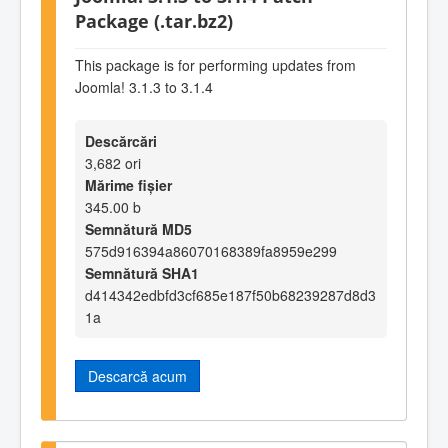
Package (.tar.bz2)
This package is for performing updates from
Joomla! 3.1.3 to 3.1.4
Descărcări
3,682 ori
Mărime fișier
345.00 b
Semnătură MD5
575d916394a86070168389fa8959e299
Semnătură SHA1
d414342edbfd3cf685e187f50b68239287d8d3
1a
Descarcă acum