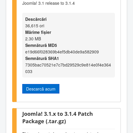
Joomla! 3.1 release to 3.1.4
Descărcări
36,615 ori
Mărime fișier
2.30 MB
Semnătură MD5
e19d66f028369b4ef5db40de9a582909
Semnătură SHA1
7305bac70521e7c7bd29529c9e814e0f4e364
033
Descarcă acum
Joomla! 3.1.x to 3.1.4 Patch
Package (.tar.gz)