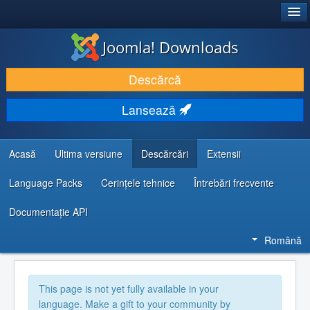
®
JOOMLA!
Joomla! Downloads
DESCARCĂ & ȘI EXTINDE
Descărcă
DESCOPERĂ & ÎNVAȚĂ
Lansează
COMUNITATE & SUPORT
RESURSE DEZVOLTATORI
Acasă
Ultima versiune
Descărcări
Extensii
Language Packs
Cerințele tehnice
Întrebări frecvente
Documentaţie API
Română
This page is not yet fully available in your
language. Make a gift to your community by