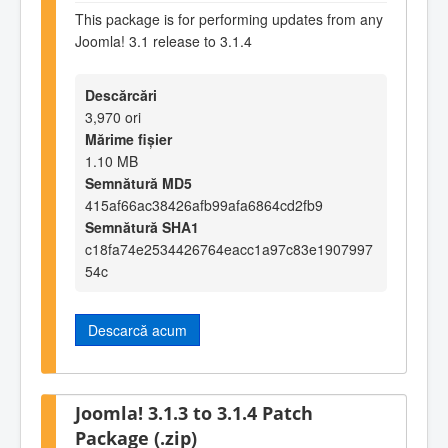
This package is for performing updates from any
Joomla! 3.1 release to 3.1.4
Descărcări
3,970 ori
Mărime fișier
1.10 MB
Semnătură MD5
415af66ac38426afb99afa6864cd2fb9
Semnătură SHA1
c18fa74e2534426764eacc1a97c83e1907997
54c
Descarcă acum
Joomla! 3.1.3 to 3.1.4 Patch
Package (.zip)