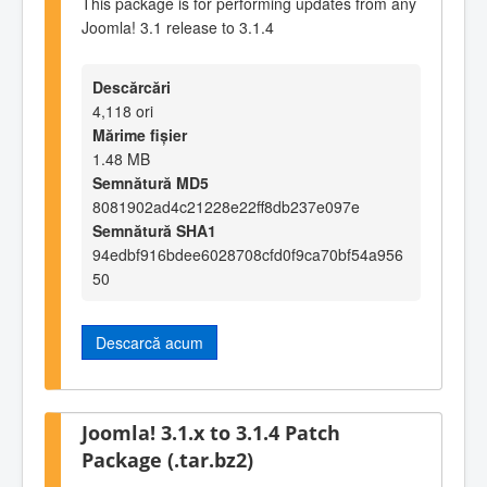
This package is for performing updates from any
Joomla! 3.1 release to 3.1.4
Descărcări
4,118 ori
Mărime fișier
1.48 MB
Semnătură MD5
8081902ad4c21228e22ff8db237e097e
Semnătură SHA1
94edbf916bdee6028708cfd0f9ca70bf54a956
50
Descarcă acum
Joomla! 3.1.x to 3.1.4 Patch
Package (.tar.bz2)