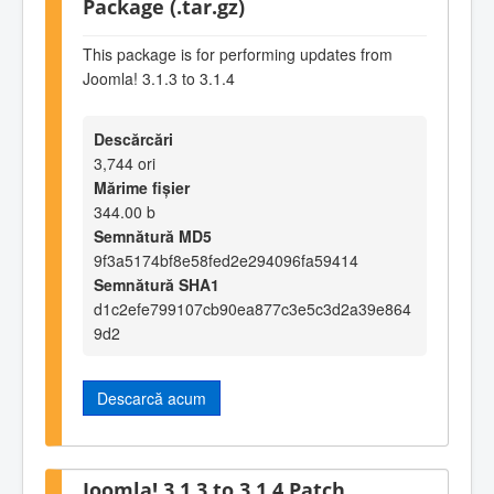
Package (.tar.gz)
This package is for performing updates from
Joomla! 3.1.3 to 3.1.4
Descărcări
3,744 ori
Mărime fișier
344.00 b
Semnătură MD5
9f3a5174bf8e58fed2e294096fa59414
Semnătură SHA1
d1c2efe799107cb90ea877c3e5c3d2a39e864
9d2
Descarcă acum
Joomla! 3.1.3 to 3.1.4 Patch