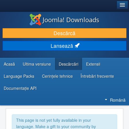
®
JOOMLA!
Joomla! Downloads
DESCARCĂ & ȘI EXTINDE
Descărcă
DESCOPERĂ & ÎNVAȚĂ
Lansează
COMUNITATE & SUPORT
RESURSE DEZVOLTATORI
Acasă
Ultima versiune
Descărcări
Extensii
Language Packs
Cerințele tehnice
Întrebări frecvente
Documentaţie API
Română
This page is not yet fully available in your
language. Make a gift to your community by