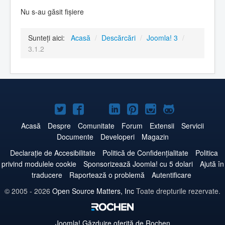
Nu s-au găsit fișiere
Sunteți aici:
Acasă
/
Descărcări
/
Joomla! 3
/
3.1.2
Joomla!
Joomla!
Joomla!
Joomla!
Joomla!
Joomla!
Joomla!
pe
pe
pe
pe
pe
pe
pe
Acasă
Despre
Comunitate
Forum
Extensii
Servicii
Documente
Developeri
Magazin
Twitter
Facebook
YouTube
LinkedIn
Pinterest
Instagram
GitHub
Declarație de Accesibilitate
Politică de Confidențialitate
Politica
privind modulele cookie
Sponsorizează Joomla! cu 5 dolari
Ajută în
traducere
Raportează o problemă
Autentificare
© 2005 - 2026
Open Source Matters, Inc
Toate drepturile rezervate.
Joomla!
Găzduire oferită de Rochen