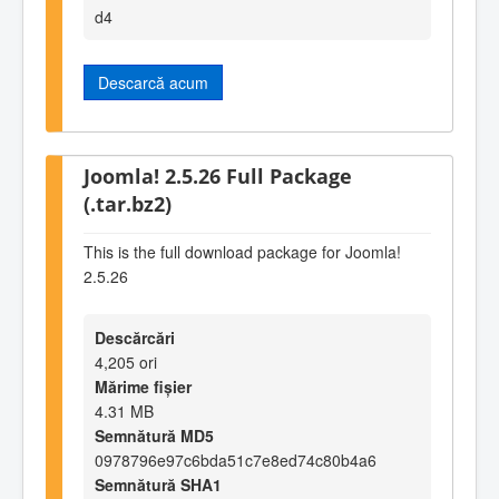
d4
Descarcă acum
Joomla! 2.5.26 Full Package
(.tar.bz2)
This is the full download package for Joomla!
2.5.26
Descărcări
4,205 ori
Mărime fișier
4.31 MB
Semnătură MD5
0978796e97c6bda51c7e8ed74c80b4a6
Semnătură SHA1