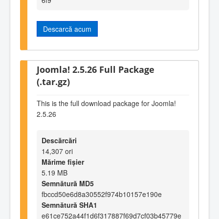
Descarcă acum
Joomla! 2.5.26 Full Package
(.tar.gz)
This is the full download package for Joomla!
2.5.26
Descărcări
14,307 ori
Mărime fișier
5.19 MB
Semnătură MD5
fbccd50e6d8a30552f974b10157e190e
Semnătură SHA1
e61ce752a44f1d6f317887f69d7cf03b45779e