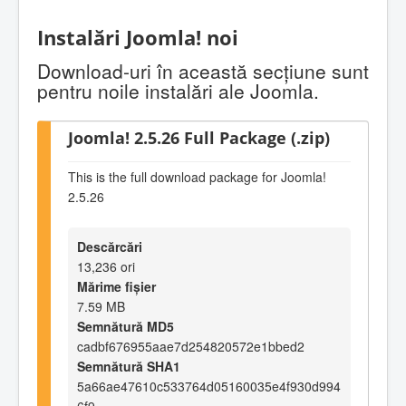
Instalări Joomla! noi
Download-uri în această secţiune sunt
pentru noile instalări ale Joomla.
Joomla! 2.5.26 Full Package (.zip)
This is the full download package for Joomla!
2.5.26
Descărcări
13,236 ori
Mărime fișier
7.59 MB
Semnătură MD5
cadbf676955aae7d254820572e1bbed2
Semnătură SHA1
5a66ae47610c533764d05160035e4f930d994
6f9