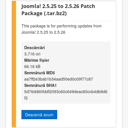
Joomla! 2.5.25 to 2.5.26 Patch
Package (.tar.bz2)
This package is for performing updates from
Joomla! 2.5.25 to 2.5.26
Descărcări
3,716 ori
Mărime fișier
66.16 kB
Semnătură MD5
aa7ff2e3bab1b34aad50ed0c09f77c87
Semnătură SHA1
5d76dd60fddf2093c60c649deac60ccb4db9d6
f2
Descarcă acum