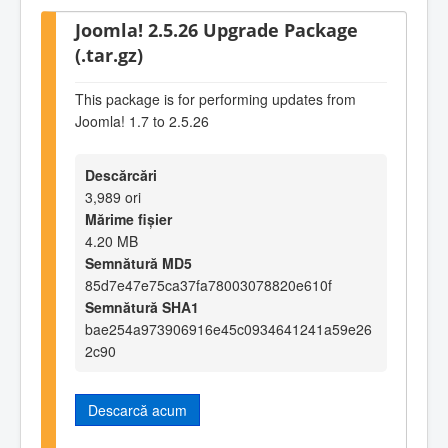
Joomla! 2.5.26 Upgrade Package
(.tar.gz)
This package is for performing updates from
Joomla! 1.7 to 2.5.26
Descărcări
3,989 ori
Mărime fișier
4.20 MB
Semnătură MD5
85d7e47e75ca37fa78003078820e610f
Semnătură SHA1
bae254a973906916e45c0934641241a59e26
2c90
Descarcă acum