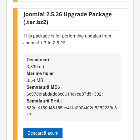
Joomla! 2.5.26 Upgrade Package
(.tar.bz2)
This package is for performing updates from
Joomla! 1.7 to 2.5.26
Descărcări
3,830 ori
Mărime fișier
3.54 MB
Semnătură MD5
6c978efabdade8c0614c1ca87d513921
Semnătură SHA1
832acf159d48155cb4f1a2924f02d5252239c3
17
Descarcă acum