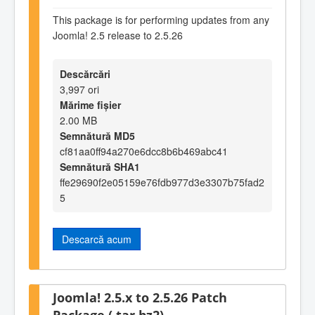
This package is for performing updates from any
Joomla! 2.5 release to 2.5.26
Descărcări
3,997 ori
Mărime fișier
2.00 MB
Semnătură MD5
cf81aa0ff94a270e6dcc8b6b469abc41
Semnătură SHA1
ffe29690f2e05159e76fdb977d3e3307b75fad2
5
Descarcă acum
Joomla! 2.5.x to 2.5.26 Patch
Package (.tar.bz2)