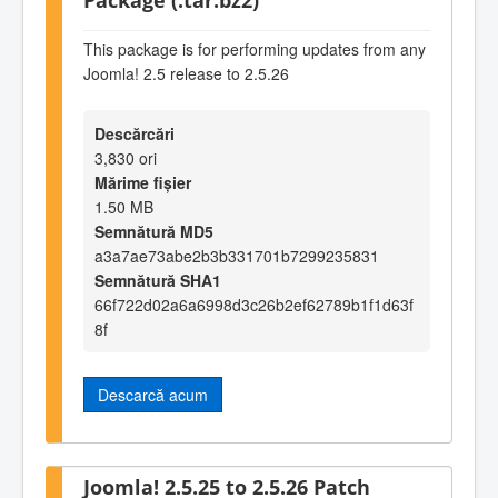
This package is for performing updates from any
Joomla! 2.5 release to 2.5.26
Descărcări
3,830 ori
Mărime fișier
1.50 MB
Semnătură MD5
a3a7ae73abe2b3b331701b7299235831
Semnătură SHA1
66f722d02a6a6998d3c26b2ef62789b1f1d63f
8f
Descarcă acum
Joomla! 2.5.25 to 2.5.26 Patch