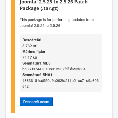
Joomla! 2.5.25 to 2.5.26 Patch
Package (.tar.gz)
This package is for performing updates from
Joomla! 2.5.25 to 2.5.26
Descărcări
3,762 ori
Mărime fișier
74.17 kB
Semnătură MD5
b5669974473a0b013937fdf3f653f834
Semnătură SHA1
48636181cd550d9a062fd211a21ec71e9a603
642
Descarcă acum