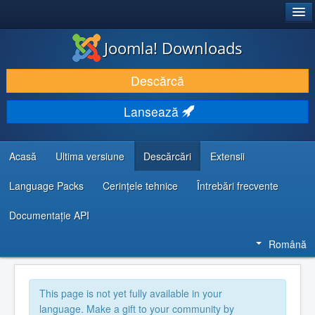
®
JOOMLA!
Joomla! Downloads
DESCARCĂ & ȘI EXTINDE
Descărcă
DESCOPERĂ & ÎNVAȚĂ
Lansează
COMUNITATE & SUPORT
RESURSE DEZVOLTATORI
Acasă
Ultima versiune
Descărcări
Extensii
Language Packs
Cerințele tehnice
Întrebări frecvente
Documentaţie API
Română
This page is not yet fully available in your
language. Make a gift to your community by