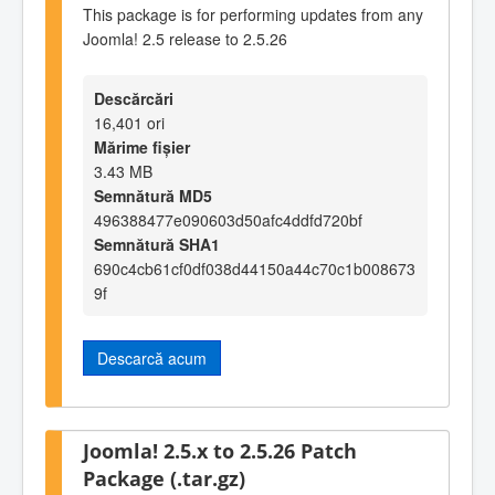
This package is for performing updates from any
Joomla! 2.5 release to 2.5.26
Descărcări
16,401 ori
Mărime fișier
3.43 MB
Semnătură MD5
496388477e090603d50afc4ddfd720bf
Semnătură SHA1
690c4cb61cf0df038d44150a44c70c1b008673
9f
Descarcă acum
Joomla! 2.5.x to 2.5.26 Patch
Package (.tar.gz)