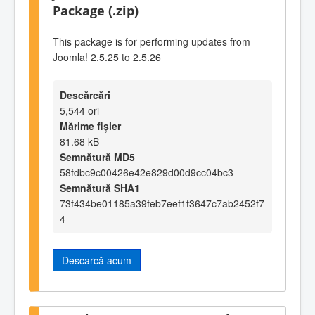
Package (.zip)
This package is for performing updates from
Joomla! 2.5.25 to 2.5.26
Descărcări
5,544 ori
Mărime fișier
81.68 kB
Semnătură MD5
58fdbc9c00426e42e829d00d9cc04bc3
Semnătură SHA1
73f434be01185a39feb7eef1f3647c7ab2452f7
4
Descarcă acum