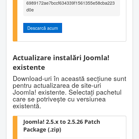
6989172ae7bccf634339f1561355e58cba223
d0e
Descarcă acum
Actualizare instalări Joomla!
existente
Download-uri în această secţiune sunt
pentru actualizarea de site-uri
Joomla! existente. Selectaţi pachetul
care se potriveşte cu versiunea
existentă.
Joomla! 2.5.x to 2.5.26 Patch
Package (.zip)