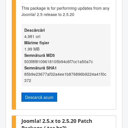
This package is for performing updates from any
Joomla! 2.5 release to 2.5.20
Descărcări
4,981 ori
Mărime fișier
1.99 MB
Semnătură MD5
503f8f8109618105b94c6f7cc1a50a7c
Semnătură SHA1
85b9e23677af32a4ee1b876896b9224a41f0c
372
Descarcă acum
Joomla! 2.5.x to 2.5.20 Patch
Package (.tar.bz2)