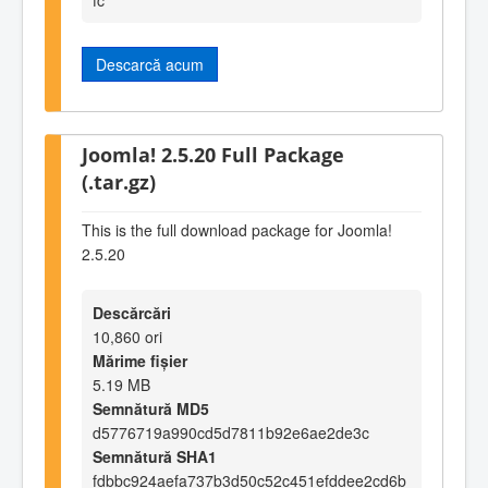
Descarcă acum
Joomla! 2.5.20 Full Package
(.tar.gz)
This is the full download package for Joomla!
2.5.20
Descărcări
10,860 ori
Mărime fișier
5.19 MB
Semnătură MD5
d5776719a990cd5d7811b92e6ae2de3c
Semnătură SHA1
fdbbc924aefa737b3d50c52c451efddee2cd6b