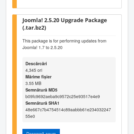
Joomla! 2.5.20 Upgrade Package
(.tar.bz2)
This package is for performing updates from
Joomla! 1.7 to 2.5.20
Descărcări
4,345 ori
Mărime fișier
3.55 MB
Semnătură MD5
b09fc9692aeba9c9572c25e93517e4e9
Semnătură SHA1
48e667c7b4754514c89aabbb61e234032247
55e0
Descarcă acum