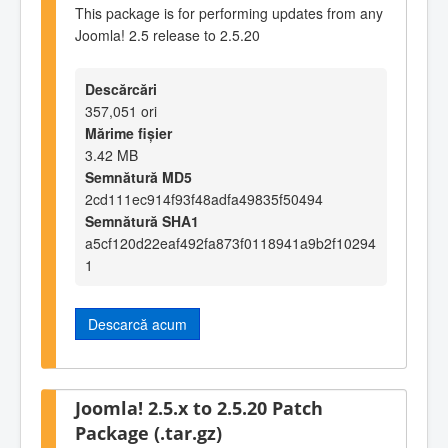
This package is for performing updates from any
Joomla! 2.5 release to 2.5.20
Descărcări
357,051 ori
Mărime fișier
3.42 MB
Semnătură MD5
2cd111ec914f93f48adfa49835f50494
Semnătură SHA1
a5cf120d22eaf492fa873f0118941a9b2f10294
1
Descarcă acum
Joomla! 2.5.x to 2.5.20 Patch
Package (.tar.gz)