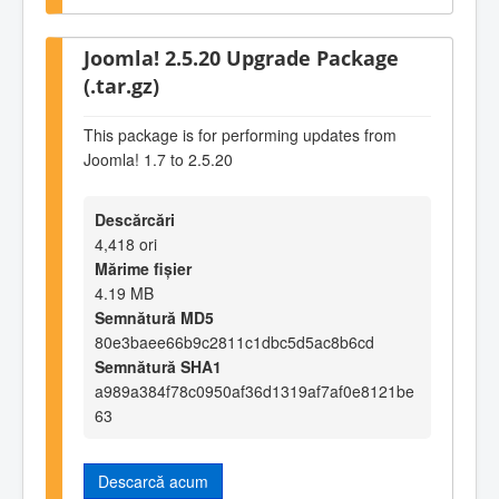
Joomla! 2.5.20 Upgrade Package
(.tar.gz)
This package is for performing updates from
Joomla! 1.7 to 2.5.20
Descărcări
4,418 ori
Mărime fișier
4.19 MB
Semnătură MD5
80e3baee66b9c2811c1dbc5d5ac8b6cd
Semnătură SHA1
a989a384f78c0950af36d1319af7af0e8121be
63
Descarcă acum