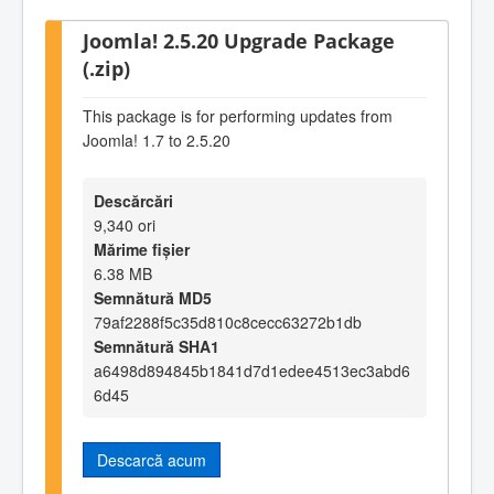
Joomla! 2.5.20 Upgrade Package
(.zip)
This package is for performing updates from
Joomla! 1.7 to 2.5.20
Descărcări
9,340 ori
Mărime fișier
6.38 MB
Semnătură MD5
79af2288f5c35d810c8cecc63272b1db
Semnătură SHA1
a6498d894845b1841d7d1edee4513ec3abd6
6d45
Descarcă acum