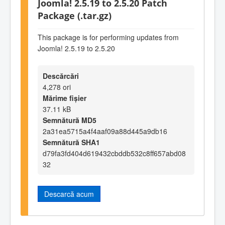
Joomla! 2.5.19 to 2.5.20 Patch
Package (.tar.gz)
This package is for performing updates from
Joomla! 2.5.19 to 2.5.20
Descărcări
4,278 ori
Mărime fișier
37.11 kB
Semnătură MD5
2a31ea5715a4f4aaf09a88d445a9db16
Semnătură SHA1
d79fa3fd404d619432cbddb532c8ff657abd08
32
Descarcă acum