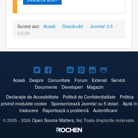
Sunteți aici:
Acasă
/
Descărcări
/
Joomla! 2.5
/
2.5.20
Joomla!
Joomla!
Joomla!
Joomla!
Joomla!
Joomla!
Joomla!
pe
pe
pe
pe
pe
pe
pe
Acasă
Despre
Comunitate
Forum
Extensii
Servicii
Documente
Developeri
Magazin
Twitter
Facebook
YouTube
LinkedIn
Pinterest
Instagram
GitHub
Declarație de Accesibilitate
Politică de Confidențialitate
Politica
privind modulele cookie
Sponsorizează Joomla! cu 5 dolari
Ajută în
traducere
Raportează o problemă
Autentificare
© 2005 - 2026
Open Source Matters, Inc
Toate drepturile rezervate.