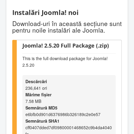
Instalări Joomla! noi
Download-uri în această secţiune sunt
pentru noile instalări ale Joomla.
Joomla! 2.5.20 Full Package (.zip)
This is the full download package for Joomla!
2.5.20
Descărcări
236,641 ori
Mărime fișier
7.58 MB
Semnătură MD5
e6bfb0d901d6376986b326189c2e0e57
Semnătură SHA1
cff0407dded7df09800001468652c9b4da4040
fc