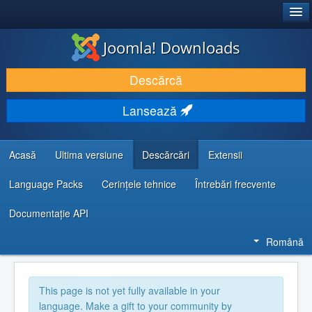
®
JOOMLA!
Joomla! Downloads
DESCARCĂ & ȘI EXTINDE
Descărcă
DESCOPERĂ & ÎNVAȚĂ
Lansează
COMUNITATE & SUPORT
RESURSE DEZVOLTATORI
Acasă
Ultima versiune
Descărcări
Extensii
Language Packs
Cerințele tehnice
Întrebări frecvente
Documentaţie API
Română
This page is not yet fully available in your
language. Make a gift to your community by