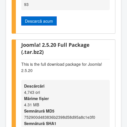
93
Descarcă acum
Joomla! 2.5.20 Full Package
(.tar.bz2)
This is the full download package for Joomla!
2.5.20
Descărcări
4,743 ori
Mărime fișier
4.31 MB
Semnătură MD5
752900d483836b2398d58d95a8c1e3f0
Semnătură SHA1