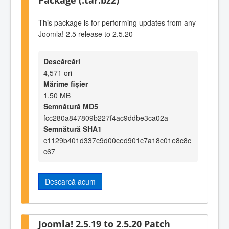
This package is for performing updates from any
Joomla! 2.5 release to 2.5.20
Descărcări
4,571 ori
Mărime fișier
1.50 MB
Semnătură MD5
fcc280a847809b227f4ac9ddbe3ca02a
Semnătură SHA1
c1129b401d337c9d00ced901c7a18c01e8c8c
c67
Descarcă acum
Joomla! 2.5.19 to 2.5.20 Patch