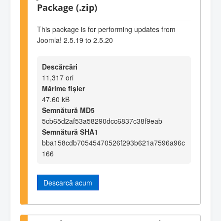
Package (.zip)
This package is for performing updates from
Joomla! 2.5.19 to 2.5.20
Descărcări
11,317 ori
Mărime fișier
47.60 kB
Semnătură MD5
5cb65d2af53a58290dcc6837c38f9eab
Semnătură SHA1
bba158cdb70545470526f293b621a7596a96c
166
Descarcă acum