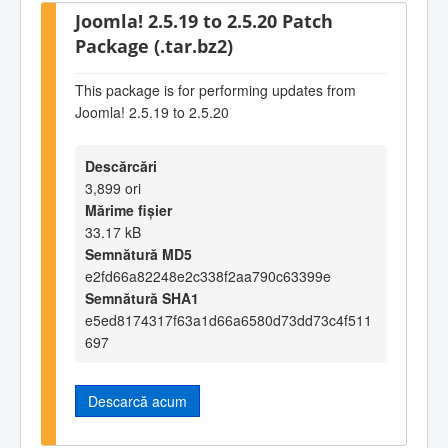
Joomla! 2.5.19 to 2.5.20 Patch
Package (.tar.bz2)
This package is for performing updates from
Joomla! 2.5.19 to 2.5.20
Descărcări
3,899 ori
Mărime fișier
33.17 kB
Semnătură MD5
e2fd66a82248e2c338f2aa790c63399e
Semnătură SHA1
e5ed8174317f63a1d66a6580d73dd73c4f511
697
Descarcă acum