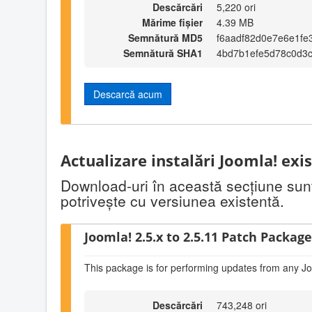
Descărcări
5,220 ori
Mărime fișier
4.39 MB
Semnătură MD5
f6aadf82d0e7e6e1fe
Semnătură SHA1
4bd7b1efe5d78c0d3
Descarcă acum
Actualizare instalări Joomla! exi
Download-uri în această secţiune sunt 
potriveşte cu versiunea existentă.
Joomla! 2.5.x to 2.5.11 Patch Package 
This package is for performing updates from any Jo
Descărcări
743,248 ori