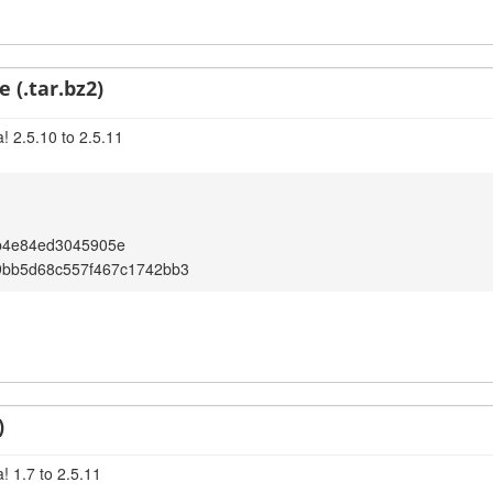
 (.tar.bz2)
! 2.5.10 to 2.5.11
b4e84ed3045905e
9bb5d68c557f467c1742bb3
)
! 1.7 to 2.5.11