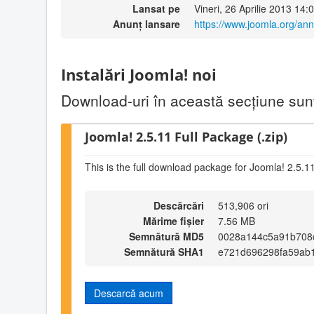
Lansat pe
Vineri, 26 Aprilie 2013 14:
Anunț lansare
https://www.joomla.org/an
Instalări Joomla! noi
Download-uri în această secţiune sunt 
Joomla! 2.5.11 Full Package (.zip)
This is the full download package for Joomla! 2.5.1
Descărcări
513,906 ori
Mărime fișier
7.56 MB
Semnătură MD5
0028a144c5a91b708
Semnătură SHA1
e721d696298fa59ab
Descarcă acum