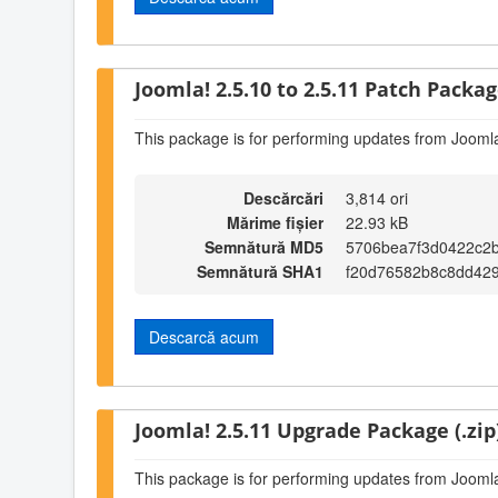
Joomla! 2.5.10 to 2.5.11 Patch Package
This package is for performing updates from Joomla
Descărcări
3,814 ori
Mărime fișier
22.93 kB
Semnătură MD5
5706bea7f3d0422c2
Semnătură SHA1
f20d76582b8c8dd42
Descarcă acum
Joomla! 2.5.11 Upgrade Package (.zip
This package is for performing updates from Joomla