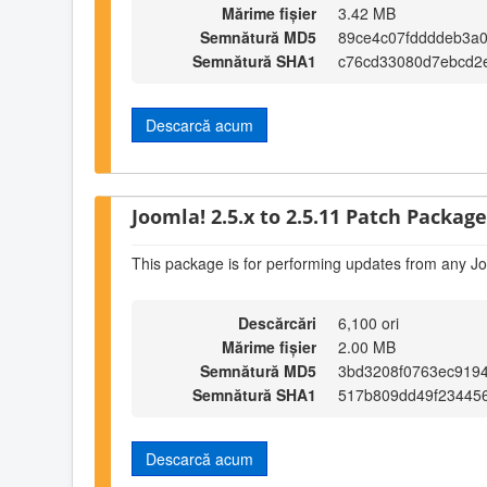
Mărime fișier
3.42 MB
Semnătură MD5
89ce4c07fddddeb3a
Semnătură SHA1
c76cd33080d7ebcd2
Descarcă acum
Joomla! 2.5.x to 2.5.11 Patch Package 
This package is for performing updates from any Jo
Descărcări
6,100 ori
Mărime fișier
2.00 MB
Semnătură MD5
3bd3208f0763ec919
Semnătură SHA1
517b809dd49f23445
Descarcă acum