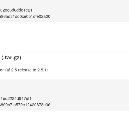
0028e6d6dde1e21
e96ad31dd0ce051dfe02a00
(.tar.gz)
omla! 2.5 release to 2.5.11
41ed2224d947ef1
6899b7fa579e12420878e06