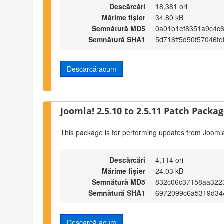
Descărcări
18,381 ori
Mărime fișier
34.80 kB
Semnătură MD5
0a01b1ef8351a9c4c
Semnătură SHA1
5d716ff5d50f57046f
Descarcă acum
Joomla! 2.5.10 to 2.5.11 Patch Package
This package is for performing updates from Joomla
Descărcări
4,114 ori
Mărime fișier
24.03 kB
Semnătură MD5
832c06c37158aa322
Semnătură SHA1
6972099c6a5319d34
Descarcă acum