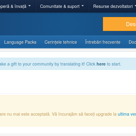
peră & învață
Comunitate & suport
Resurse dezvoltatori
Des
Language Packs
Cerințele tehnice
Întrebări frecvente
Doc
ake a gift to your community by translating it! Click
here
to start.
care nu mai este acceptată. Vă încurajăm să faceți upgrade la
ultima ve