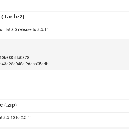
(.tar.bz2)
omla! 2.5 release to 2.5.11
10b680f5fd0878
7b43e22e948cf2decb65adb
 (.zip)
! 2.5.10 to 2.5.11