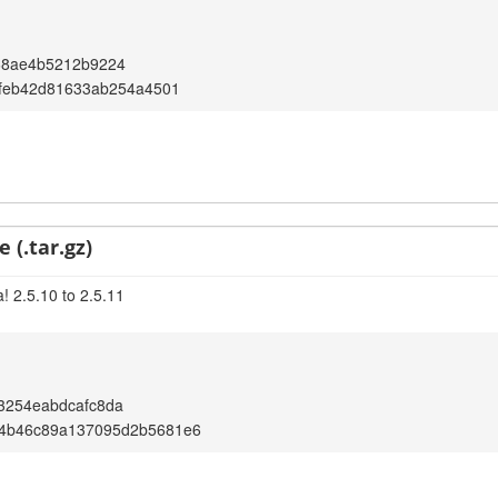
68ae4b5212b9224
efeb42d81633ab254a4501
 (.tar.gz)
! 2.5.10 to 2.5.11
3254eabdcafc8da
4b46c89a137095d2b5681e6