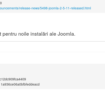
00
nouncements/release-news/5498-joomla-2-5-11-released.html
pentru noile instalări ale Joomla.
1
c12dc909fca4409
11a936ce06a0bfbfeddeacd