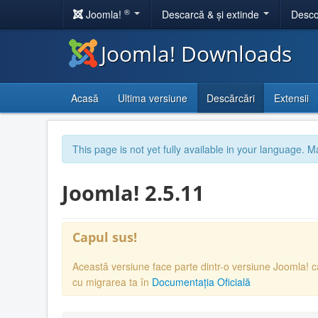
®
Joomla!
Descarcă & și extinde
Desco
Joomla! Downloads
Acasă
Ultima versiune
Descărcări
Extensii
This page is not yet fully available in your language. M
Joomla! 2.5.11
Capul sus!
Această versiune face parte dintr-o versiune Joomla! 
cu migrarea ta în
Documentația Oficială