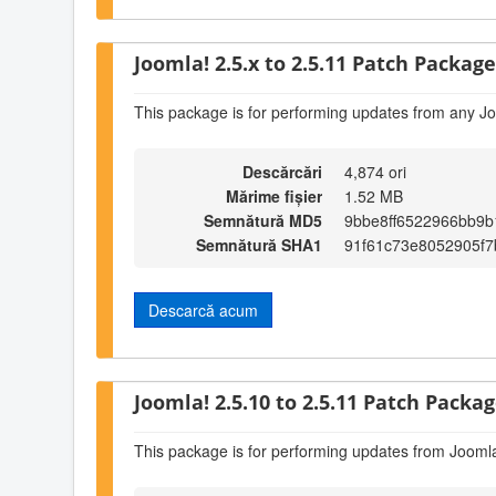
Joomla! 2.5.x to 2.5.11 Patch Package 
This package is for performing updates from any Jo
Descărcări
4,874 ori
Mărime fișier
1.52 MB
Semnătură MD5
9bbe8ff6522966bb9b
Semnătură SHA1
91f61c73e8052905f
Descarcă acum
Joomla! 2.5.10 to 2.5.11 Patch Package
This package is for performing updates from Joomla