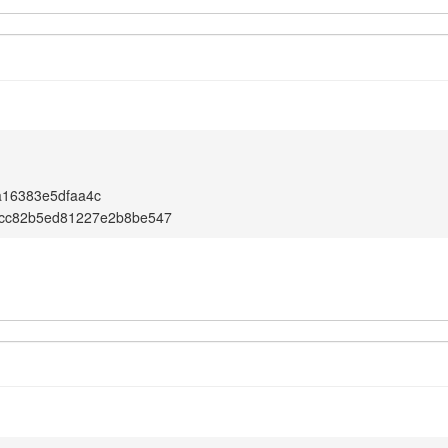
1
a16383e5dfaa4c
9cc82b5ed81227e2b8be547
1