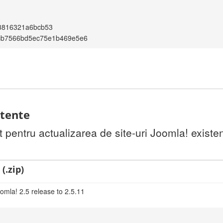
3816321a6bcb53
cb7566bd5ec75e1b469e5e6
stente
pentru actualizarea de site-uri Joomla! existen
(.zip)
omla! 2.5 release to 2.5.11