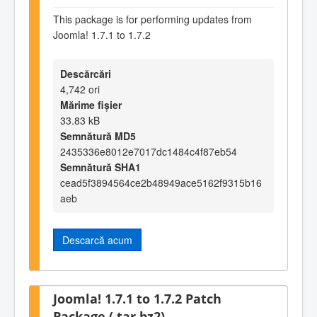
This package is for performing updates from
Joomla! 1.7.1 to 1.7.2
Descărcări
4,742 ori
Mărime fișier
33.83 kB
Semnătură MD5
2435336e8012e7017dc1484c4f87eb54
Semnătură SHA1
cead5f3894564ce2b48949ace5162f9315b16
aeb
Descarcă acum
Joomla! 1.7.1 to 1.7.2 Patch
Package (.tar.bz2)