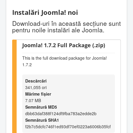
Instalări Joomla! noi
Download-uri în această secţiune sunt
pentru noile instalări ale Joomla.
Joomla! 1.7.2 Full Package (.zip)
This is the full download package for Joomla!
1.7.2
Descărcări
341,055 ori
Mărime fișier
7.07 MB
Semnătură MD5
dbb63daf388f124df9fba783a2edde2b
Semnătură SHA1
f2b7c5dcfc746f1ed93df70ef0223a6006b35fcf