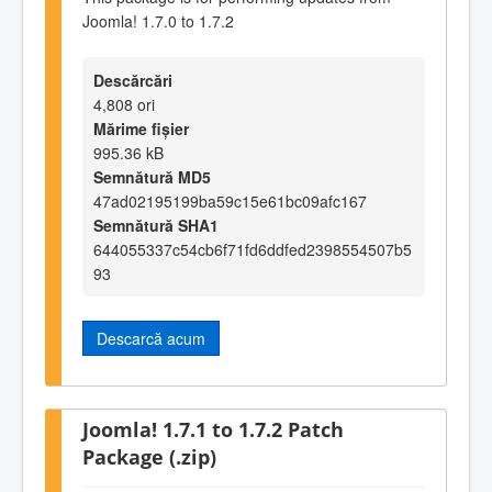
Joomla! 1.7.0 to 1.7.2
Descărcări
4,808 ori
Mărime fișier
995.36 kB
Semnătură MD5
47ad02195199ba59c15e61bc09afc167
Semnătură SHA1
644055337c54cb6f71fd6ddfed2398554507b5
93
Descarcă acum
Joomla! 1.7.1 to 1.7.2 Patch
Package (.zip)