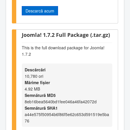
Descarcă acum
Joomla! 1.7.2 Full Package (.tar.gz)
This is the full download package for Joomla!
1.7.2
Descărcări
10,780 ori
Mărime fișier
4.92 MB
Semnătură MD5
8eb16bea5640bd1fee046a46fa42072d
Semnătură SHA1
a44e575f50954b6f86f5e62c653d591519e5ba
76