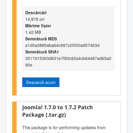
Descărcări
14,878 ori
Mărime fișier
1.42 MB
Semnătură MD5
a1d0a3885aba64c997c05f30a957463d
Semnătură SHA1
3517d15363d631e7f83c92a4cb64487ad65a0
90e
Descarcă acum
Joomla! 1.7.0 to 1.7.2 Patch
Package (.tar.gz)
This package is for performing updates from