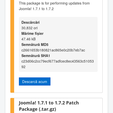
This package is for performing updates from
Joomla! 1.7.1 to 1.7.2
Descărcări
30,832 ori
Mărime fișier
47.46 kB
Semnătură MD5
c2661653b180821ac865e0c20b7eb7ac
Semnătură SHA1
c23d06c2cc79ecf677adfcec8ec43563c51053
92
Descarcă acum
Joomla! 1.7.1 to 1.7.2 Patch
Package (.tar.gz)