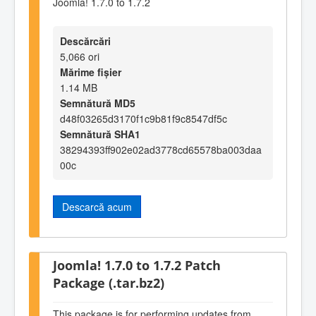
Joomla! 1.7.0 to 1.7.2
Descărcări
5,066 ori
Mărime fișier
1.14 MB
Semnătură MD5
d48f03265d3170f1c9b81f9c8547df5c
Semnătură SHA1
38294393ff902e02ad3778cd65578ba003daa
00c
Descarcă acum
Joomla! 1.7.0 to 1.7.2 Patch
Package (.tar.bz2)
This package is for performing updates from