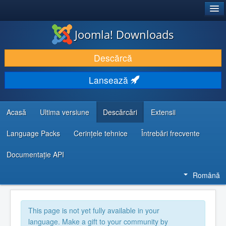
®
JOOMLA!
Joomla! Downloads
DESCARCĂ & ȘI EXTINDE
Descărcă
DESCOPERĂ & ÎNVAȚĂ
Lansează
COMUNITATE & SUPORT
RESURSE DEZVOLTATORI
Acasă
Ultima versiune
Descărcări
Extensii
Language Packs
Cerințele tehnice
Întrebări frecvente
Documentaţie API
Română
This page is not yet fully available in your
language. Make a gift to your community by