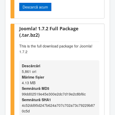
Descarcă acum
Joomla! 1.7.2 Full Package
(.tar.bz2)
This is the full download package for Joomla!
1.7.2
Descărcări
5,861 ori
Mărime fișier
4.13 MB
Semnătură MD5
99dd02519e45e300e2dc7d19e2c8bf6c
Semnătură SHA1
4c52dd95d247b624a707c702a73c79229b87
0c5d