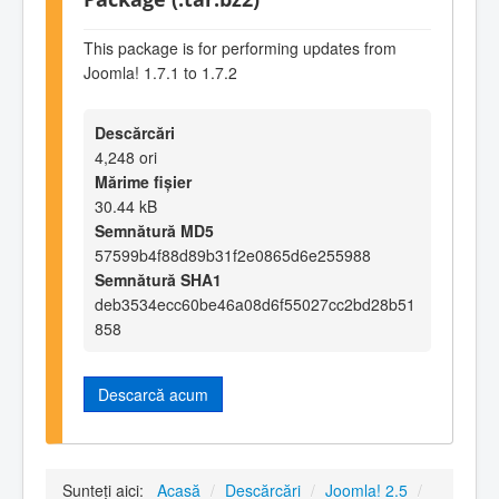
This package is for performing updates from
Joomla! 1.7.1 to 1.7.2
Descărcări
4,248 ori
Mărime fișier
30.44 kB
Semnătură MD5
57599b4f88d89b31f2e0865d6e255988
Semnătură SHA1
deb3534ecc60be46a08d6f55027cc2bd28b51
858
Descarcă acum
Sunteți aici:
Acasă
/
Descărcări
/
Joomla! 2.5
/