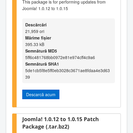
This package is for performing updates from
Joomla! 1.0.12 to 1.0.15
Descărcări
21,959 ori
Mărime fișier
395.33 kB
Semnătură MD5
5ff6c481768bb0972e81e974cff4c9a6
Semnătură SHA1
5de1cb5f8e5ff0eb3028c3671ae8fdaa4e3d63
39
Descarcă acum
Joomla! 1.0.12 to 1.0.15 Patch
Package (.tar.bz2)