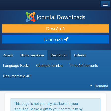
®
JOOMLA!
Joomla! Downloads
DESCARCĂ & ȘI EXTINDE
Descărcă
DESCOPERĂ & ÎNVAȚĂ
Lansează
COMUNITATE & SUPORT
RESURSE DEZVOLTATORI
Acasă
Ultima versiune
Descărcări
Extensii
Language Packs
Cerințele tehnice
Întrebări frecvente
Documentaţie API
Română
This page is not yet fully available in your
language. Make a gift to your community by