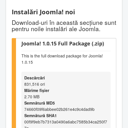
Instalări Joomla! noi
Download-uri în această secţiune sunt
pentru noile instalări ale Joomla.
Joomla! 1.0.15 Full Package (.zip)
This is the full download package for Joomla!
1.0.15
Descărcări
831,516 ori
Mărime fișier
2.70 MB
Semnătură MD5
74660f09f6abbee02b261e4c9c4dad9b
Semnătură SHA1
00f9f9eb7b7313a0490a6abc7585b34ca250f7
7a