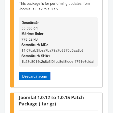
This package is for performing updates from
Joomla! 1.0.12 to 1.0.15
Descărcări
55,530 ori
Mărime fișier
778.52 kB
Semnătură MD5
14f07cab3fbea7ba79a7d6370d5aa8c6
Semnătură SHA1
1b23c8014c2c8c3f01cc8ef8fddef4791e6cfdaf
Descarcă acum
Joomla! 1.0.12 to 1.0.15 Patch
Package (.tar.gz)