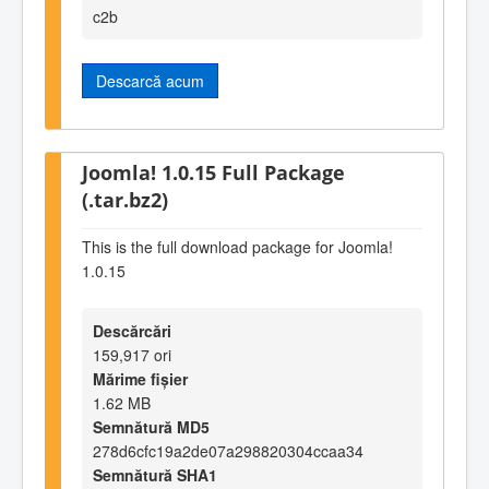
c2b
Descarcă acum
Joomla! 1.0.15 Full Package
(.tar.bz2)
This is the full download package for Joomla!
1.0.15
Descărcări
159,917 ori
Mărime fișier
1.62 MB
Semnătură MD5
278d6cfc19a2de07a298820304ccaa34
Semnătură SHA1