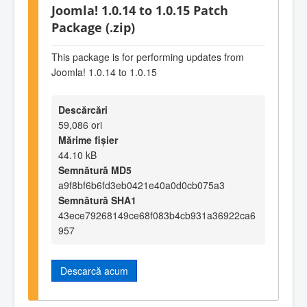
Joomla! 1.0.14 to 1.0.15 Patch
Package (.zip)
This package is for performing updates from
Joomla! 1.0.14 to 1.0.15
Descărcări
59,086 ori
Mărime fișier
44.10 kB
Semnătură MD5
a9f8bf6b6fd3eb0421e40a0d0cb075a3
Semnătură SHA1
43ece79268149ce68f083b4cb931a36922ca6
957
Descarcă acum