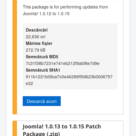
This package is for performing updates from
Joomla! 1.0.12 to 1.0.15
Descărcări
22,636 ori
Mărime fișier
272.79 kB
Semnătură MD5
7c31f38b7231e741eb212f9abf8e7d9e
Semnătură SHA1
911b1221b09ca7c0e46289f5fd623b0006757
e32
Descarcă acum
Joomla! 1.0.13 to 1.0.15 Patch
Package (.zip)