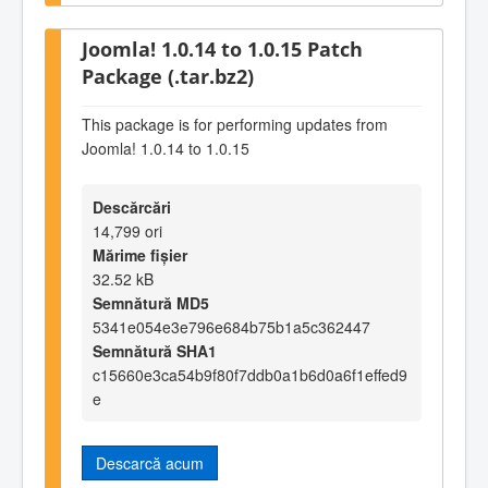
Joomla! 1.0.14 to 1.0.15 Patch
Package (.tar.bz2)
This package is for performing updates from
Joomla! 1.0.14 to 1.0.15
Descărcări
14,799 ori
Mărime fișier
32.52 kB
Semnătură MD5
5341e054e3e796e684b75b1a5c362447
Semnătură SHA1
c15660e3ca54b9f80f7ddb0a1b6d0a6f1effed9
e
Descarcă acum