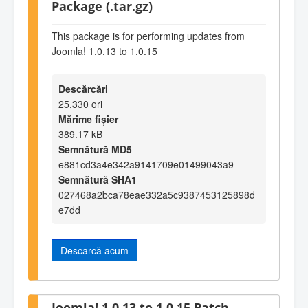
Package (.tar.gz)
This package is for performing updates from
Joomla! 1.0.13 to 1.0.15
Descărcări
25,330 ori
Mărime fișier
389.17 kB
Semnătură MD5
e881cd3a4e342a9141709e01499043a9
Semnătură SHA1
027468a2bca78eae332a5c9387453125898d
e7dd
Descarcă acum
Joomla! 1.0.13 to 1.0.15 Patch