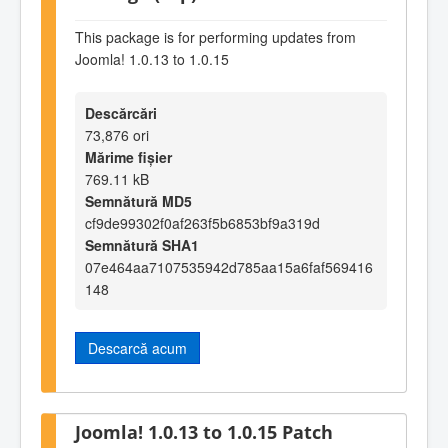
This package is for performing updates from
Joomla! 1.0.13 to 1.0.15
Descărcări
73,876 ori
Mărime fișier
769.11 kB
Semnătură MD5
cf9de99302f0af263f5b6853bf9a319d
Semnătură SHA1
07e464aa7107535942d785aa15a6faf569416
148
Descarcă acum
Joomla! 1.0.13 to 1.0.15 Patch