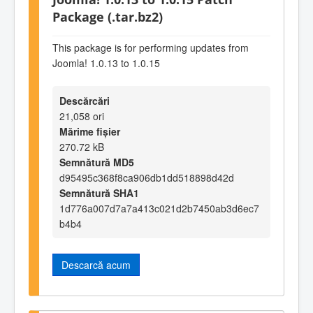
Package (.tar.bz2)
This package is for performing updates from
Joomla! 1.0.13 to 1.0.15
Descărcări
21,058 ori
Mărime fișier
270.72 kB
Semnătură MD5
d95495c368f8ca906db1dd518898d42d
Semnătură SHA1
1d776a007d7a7a413c021d2b7450ab3d6ec7
b4b4
Descarcă acum