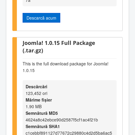
Descarcă acum
Joomla! 1.0.15 Full Package
(.tar.gz)
This is the full download package for Joomla!
1.0.15
Descărcări
123,452 ori
Mărime fișier
1.90 MB
Semnătură MD5
4624a8c42ebce90d2587f5cf1ac4f21b
Semnătură SHA1
c1cebbf891127d77672c29880c4d2d5ba6ac5