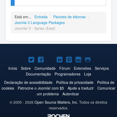
Está em...
Entrada
/
Pacotes de idiomas
/
Joomla 3 Language Packages
/
Joomla! 3 - Syriac (East)
Joomla!
Joomla!
Joomla!
Joomla!
Joomla!
Joomla!
Joomla!
no
no
no
no
no
no
no
Início
Sobre
Comunidade
Fórum
Extensões
Serviços
Documentação
Programadores
Loja
Twitter
Facebook
YouTube
LinkedIn
Pinterest
Instagram
GitHub
Declaração de acessibilidade
Política de privacidade
Política de
cookies
Patrocine o Joomla! com $5
Ajude a traduzir
Comunicar
um problema
Autenticar
© 2005 - 2026
Open Source Matters, Inc.
Todos os direitos
reservados.