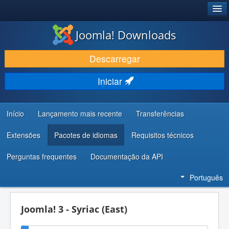
®
JOOMLA!
Joomla! Downloads
DESCARREGAR E EVOLUIR
Descarregar
DESCOBRIR E APRENDER
Iniciar
COMUNIDADE E SUPORTE
RECURSOS PARA PROGRAMADORES
Início
Lançamento mais recente
Transferências
Extensões
Pacotes de idiomas
Requisitos técnicos
Perguntas frequentes
Documentação da API
Português
Joomla! 3 - Syriac (East)