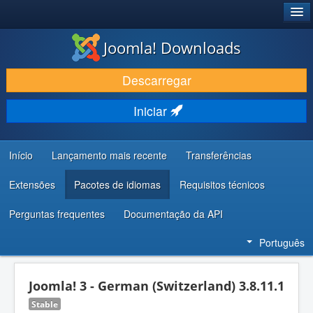
®
JOOMLA!
Joomla! Downloads
DESCARREGAR E EVOLUIR
Descarregar
DESCOBRIR E APRENDER
Iniciar
COMUNIDADE E SUPORTE
RECURSOS PARA PROGRAMADORES
Início
Lançamento mais recente
Transferências
Extensões
Pacotes de idiomas
Requisitos técnicos
Perguntas frequentes
Documentação da API
Português
Joomla! 3 - German (Switzerland) 3.8.11.1
Stable