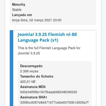
Maturity
Stable
Lançado em
terça-feira, 02 março 2021 23:00
Joomla! 3.9.25 Flemish nl-BE
Language Pack (v1)
This is the full Flemish Language Pack for
Joomla! 3.9.25
Descarregado
2 399 vezes
Tamanho do ficheiro
420,01 kB
Assinatura MD5
0d3e34f5f8e1f47f6aaab6824803653d
Assinatura SHA1
33fdfcc4097e8d471677cebe93700b1d305a7f