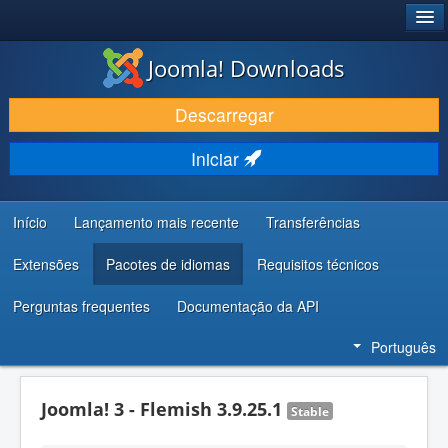
®
JOOMLA!
Joomla! Downloads
DESCARREGAR E EVOLUIR
Descarregar
DESCOBRIR E APRENDER
Iniciar
COMUNIDADE E SUPORTE
RECURSOS PARA PROGRAMADORES
Início
Lançamento mais recente
Transferências
Extensões
Pacotes de idiomas
Requisitos técnicos
Perguntas frequentes
Documentação da API
Português
Joomla! 3 - Flemish 3.9.25.1
Stable