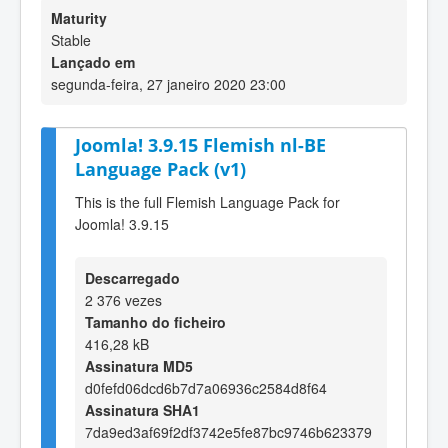
Maturity
Stable
Lançado em
segunda-feira, 27 janeiro 2020 23:00
Joomla! 3.9.15 Flemish nl-BE
Language Pack (v1)
This is the full Flemish Language Pack for
Joomla! 3.9.15
Descarregado
2 376 vezes
Tamanho do ficheiro
416,28 kB
Assinatura MD5
d0fefd06dcd6b7d7a06936c2584d8f64
Assinatura SHA1
7da9ed3af69f2df3742e5fe87bc9746b623379