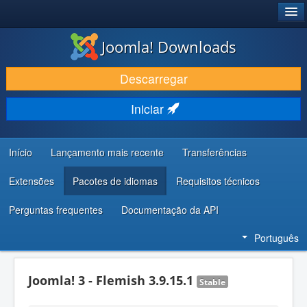
®
JOOMLA!
Joomla! Downloads
DESCARREGAR E EVOLUIR
Descarregar
DESCOBRIR E APRENDER
Iniciar
COMUNIDADE E SUPORTE
RECURSOS PARA PROGRAMADORES
Início
Lançamento mais recente
Transferências
Extensões
Pacotes de idiomas
Requisitos técnicos
Perguntas frequentes
Documentação da API
Português
Joomla! 3 - Flemish 3.9.15.1
Stable