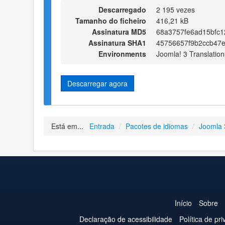
Descarregado
2 195 vezes
Tamanho do ficheiro
416,21 kB
Assinatura MD5
68a3757fe6ad15bfc
Assinatura SHA1
45756657f9b2ccb47
Environments
Joomla! 3 Translation
Descarregar agora
Está em...
Entrada
/
Pacotes de idiomas
/
Joomla 
Início
Sobre
Declaração de acessibilidade
Política de pr