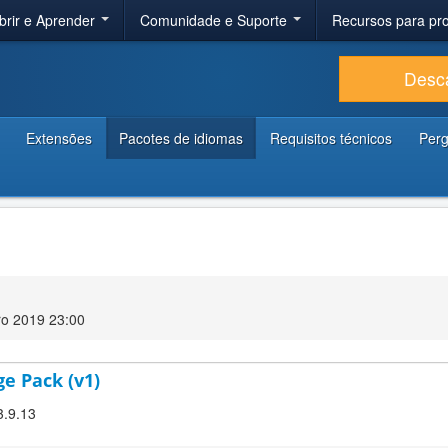
brir e Aprender
Comunidade e Suporte
Recursos para p
Desc
Extensões
Pacotes de idiomas
Requisitos técnicos
Perg
ro 2019 23:00
ge Pack (v1)
3.9.13