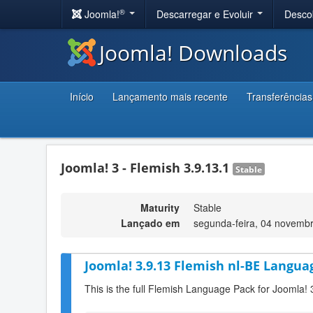
®
Joomla!
Descarregar e Evoluir
Desco
Joomla! Downloads
Início
Lançamento mais recente
Transferências
Joomla! 3 - Flemish 3.9.13.1
Stable
Maturity
Stable
Lançado em
segunda-feira, 04 novemb
Joomla! 3.9.13 Flemish nl-BE Langua
This is the full Flemish Language Pack for Joomla! 