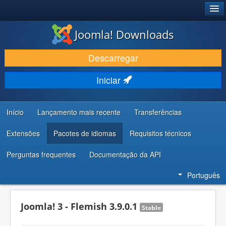
®
JOOMLA!
Joomla! Downloads
DESCARREGAR E EVOLUIR
Descarregar
DESCOBRIR E APRENDER
Iniciar
COMUNIDADE E SUPORTE
RECURSOS PARA PROGRAMADORES
Início
Lançamento mais recente
Transferências
Extensões
Pacotes de idiomas
Requisitos técnicos
Perguntas frequentes
Documentação da API
Português
Joomla! 3 - Flemish 3.9.0.1
Stable