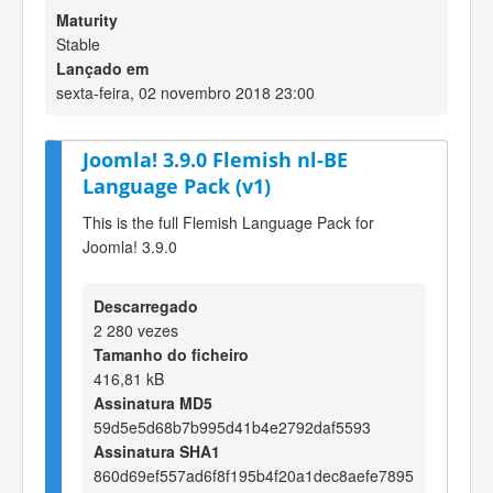
Maturity
Stable
Lançado em
sexta-feira, 02 novembro 2018 23:00
Joomla! 3.9.0 Flemish nl-BE
Language Pack (v1)
This is the full Flemish Language Pack for
Joomla! 3.9.0
Descarregado
2 280 vezes
Tamanho do ficheiro
416,81 kB
Assinatura MD5
59d5e5d68b7b995d41b4e2792daf5593
Assinatura SHA1
860d69ef557ad6f8f195b4f20a1dec8aefe7895