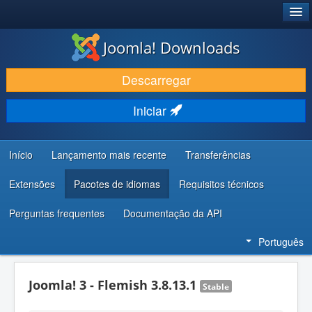
®
JOOMLA!
Joomla! Downloads
DESCARREGAR E EVOLUIR
Descarregar
DESCOBRIR E APRENDER
Iniciar
COMUNIDADE E SUPORTE
RECURSOS PARA PROGRAMADORES
Início
Lançamento mais recente
Transferências
Extensões
Pacotes de idiomas
Requisitos técnicos
Perguntas frequentes
Documentação da API
Português
Joomla! 3 - Flemish 3.8.13.1
Stable