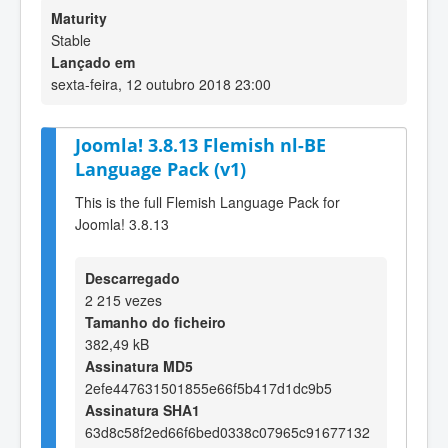
Maturity
Stable
Lançado em
sexta-feira, 12 outubro 2018 23:00
Joomla! 3.8.13 Flemish nl-BE
Language Pack (v1)
This is the full Flemish Language Pack for
Joomla! 3.8.13
Descarregado
2 215 vezes
Tamanho do ficheiro
382,49 kB
Assinatura MD5
2efe447631501855e66f5b417d1dc9b5
Assinatura SHA1
63d8c58f2ed66f6bed0338c07965c91677132