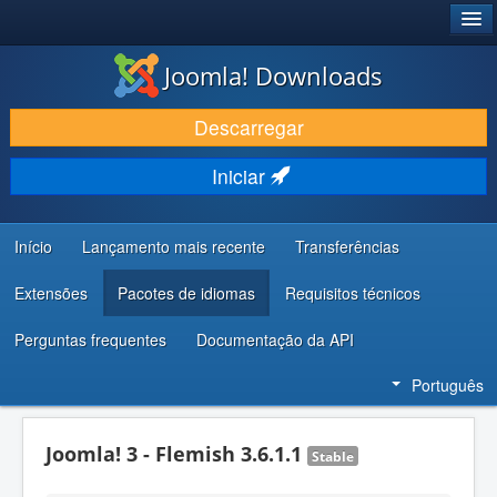
®
JOOMLA!
Joomla! Downloads
DESCARREGAR E EVOLUIR
Descarregar
DESCOBRIR E APRENDER
Iniciar
COMUNIDADE E SUPORTE
RECURSOS PARA PROGRAMADORES
Início
Lançamento mais recente
Transferências
Extensões
Pacotes de idiomas
Requisitos técnicos
Perguntas frequentes
Documentação da API
Português
Joomla! 3 - Flemish 3.6.1.1
Stable