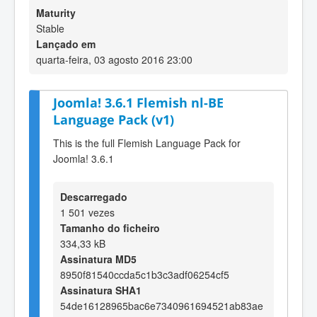
Maturity
Stable
Lançado em
quarta-feira, 03 agosto 2016 23:00
Joomla! 3.6.1 Flemish nl-BE
Language Pack (v1)
This is the full Flemish Language Pack for
Joomla! 3.6.1
Descarregado
1 501 vezes
Tamanho do ficheiro
334,33 kB
Assinatura MD5
8950f81540ccda5c1b3c3adf06254cf5
Assinatura SHA1
54de16128965bac6e7340961694521ab83ae