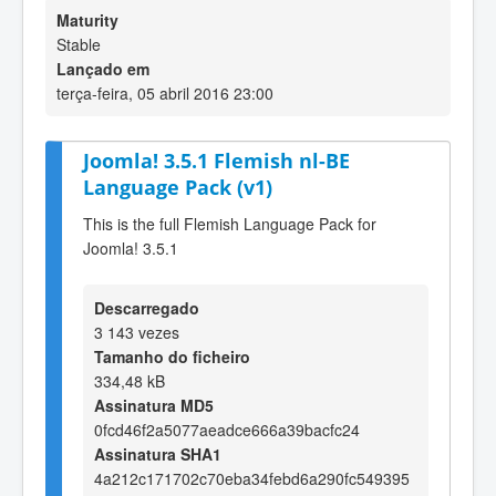
Maturity
Stable
Lançado em
terça-feira, 05 abril 2016 23:00
Joomla! 3.5.1 Flemish nl-BE
Language Pack (v1)
This is the full Flemish Language Pack for
Joomla! 3.5.1
Descarregado
3 143 vezes
Tamanho do ficheiro
334,48 kB
Assinatura MD5
0fcd46f2a5077aeadce666a39bacfc24
Assinatura SHA1
4a212c171702c70eba34febd6a290fc549395