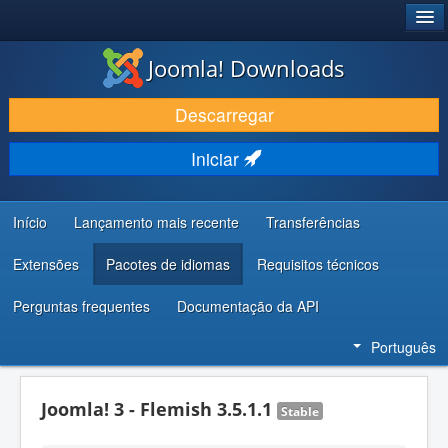
®
JOOMLA!
Joomla! Downloads
DESCARREGAR E EVOLUIR
Descarregar
DESCOBRIR E APRENDER
Iniciar
COMUNIDADE E SUPORTE
RECURSOS PARA PROGRAMADORES
Início
Lançamento mais recente
Transferências
Extensões
Pacotes de idiomas
Requisitos técnicos
Perguntas frequentes
Documentação da API
Português
Joomla! 3 - Flemish 3.5.1.1
Stable